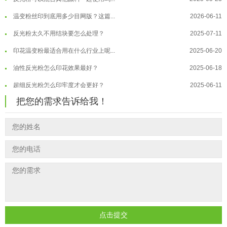
温变粉丝印到底用多少目网版？这篇...
2026-06-11
温变粉耐温真相：注塑"高温炼...
2026-07-03
反光粉太久不用结块要怎么处理？
2025-07-11
夜间安全卫士：丝印反光粉搭配全攻...
2026-01-20
印花温变粉最适合用在什么行业上呢...
2025-06-20
油性反光粉怎么印花效果最好？
2025-06-18
超细反光粉怎么印牢度才会更好？
2025-06-11
反光粉是永久有效的吗？能用多久？
2025-06-10
把您的需求告诉给我！
外墙涂料中怎么添加反光粉使用？
2025-06-05
超细反光粉需要搭配什么胶浆使用？
2025-06-03
反光粉能用在注塑工艺上吗？
2025-06-02
反光粉可以混合其他颜料一起使用吗...
2025-05-23
点击提交