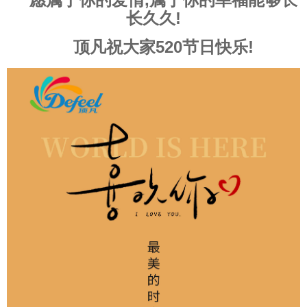
长久久!
顶凡祝大家520节日快乐!