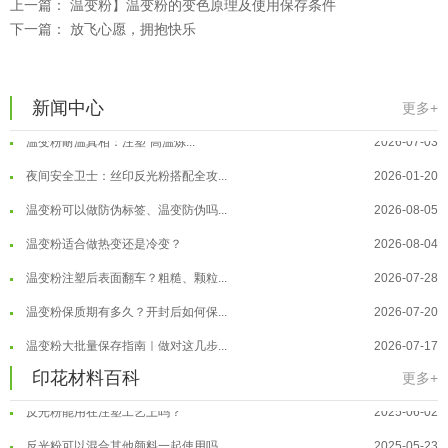
上一篇：
温变粉】温变粉的变色原理及使用保存条件
下一篇：
放飞心愿，拥抱快乐
温变粉"罢工"指南：为...
2026-07-10
温变粉到底怕不怕酸碱和酒精？
2026-07-09
温变粉"烤"问：长期加...
2026-07-07
新闻中心
更多+
温变粉丝印到底用多少目网版？这篇...
2026-06-11
温变粉耐温真相：注塑"高温炼...
2026-07-03
反光粉太久不用结块要怎么处理？
2025-07-11
夜间安全卫士：丝印反光粉搭配全攻...
2026-01-20
印花温变粉最适合用在什么行业上呢...
2025-06-20
温变粉可以做防伪标签、温变防伪吗...
2026-08-05
油性反光粉怎么印花效果最好？
2025-06-18
温变粉适合做热变还是冷变？
2026-08-04
超细反光粉怎么印牢度才会更好？
2025-06-11
温变粉注塑后表面翻车？粗糙、颗粒...
2026-07-28
反光粉是永久有效的吗？能用多久？
2025-06-10
温变粉保质期有多久？开封后如何保...
2026-07-20
外墙涂料中怎么添加反光粉使用？
2025-06-05
温变粉大批量保存指南｜做对这几步...
2026-07-17
超细反光粉需要搭配什么胶浆使用？
2025-06-03
温变粉"罢工"指南：为...
2026-07-10
印花材料百科
更多+
反光粉能用在注塑工艺上吗？
2025-06-02
温变粉到底怕不怕酸碱和酒精？
2026-07-09
反光粉可以混合其他颜料一起使用吗...
2025-05-23
温变粉"烤"问：长期加...
2026-07-07