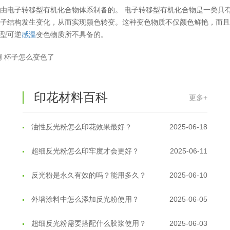
由电子转移型有机化合物体系制备的。 电子转移型有机化合物是一类具
子结构发生变化，从而实现颜色转变。这种变色物质不仅颜色鲜艳，而且可
晶型可逆
感温
变色物质所不具备的。
温变粉丝印到底用多少目网版？这篇...
2026-06-11
啊 杯子怎么变色了
反光粉太久不用结块要怎么处理？
2025-07-11
印花材料百科
印花温变粉最适合用在什么行业上呢...
2025-06-20
更多+
油性反光粉怎么印花效果最好？
2025-06-18
超细反光粉怎么印牢度才会更好？
2025-06-11
反光粉是永久有效的吗？能用多久？
2025-06-10
外墙涂料中怎么添加反光粉使用？
2025-06-05
超细反光粉需要搭配什么胶浆使用？
2025-06-03