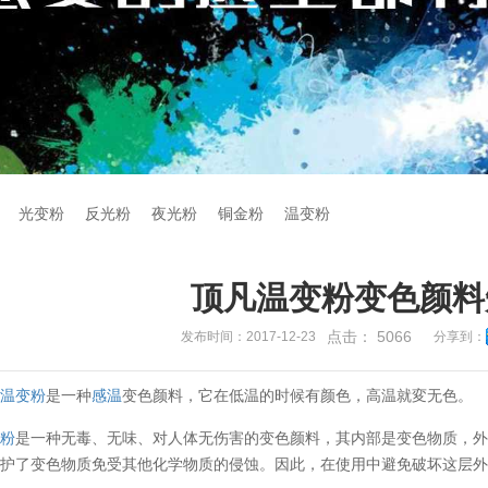
光变粉
反光粉
夜光粉
铜金粉
温变粉
顶凡温变粉变色颜料
点击：
5066
发布时间：2017-12-23
分享到：
凡
温变粉
是一种
感温
变色颜料，它在低温的时候有颜色，高温就変无色。
变粉
是一种无毒、无味、对人体无伤害的变色颜料，其内部是变色物质，外部
保护了变色物质免受其他化学物质的侵蚀。因此，在使用中避免破坏这层