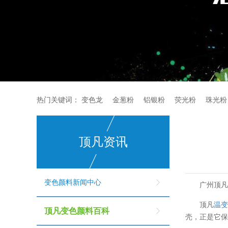
热门关键词：
变色龙
金葱粉
铝银粉
荧光粉
珠光粉
顶凡资讯
变色颜料新闻中心
广州顶
顶凡
温
顶凡变色颜料百科
壳，正是它