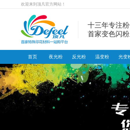
欢迎来到顶凡官方网站！
十三年专注粉
首家变色闪粉
首页
夜光粉
反光粉
温变粉
光变