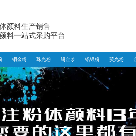
体颜料生产销售
颜料一站式采购平台
粉
铜金粉
珠光粉
铜金浆
铝银粉
荧光粉