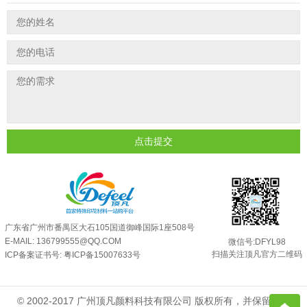
印花温变粉最适合用在什么行业上呢...
2025-06-20
油性反光粉怎么印花效果最好？
2025-06-18
超细反光粉怎么印牢度才会更好？
2025-06-11
反光粉是永久有效的吗？能用多久？
2025-06-10
外墙涂料中怎么添加反光粉使用？
2025-06-05
超细反光粉需要搭配什么胶浆使用？
2025-06-03
点击提交
反光粉能用在注塑工艺上吗？
2025-06-02
反光粉可以混合其他颜料一起使用吗...
2025-05-23
广东省广州市番禺区大石105国道御峰国际1座508号
E-MAIL: 136799555@QQ.COM
微信号:DFYL98
扫描关注顶凡官方二维码
ICP备案证书号:
粤ICP备15007633号
© 2002-2017 广州顶凡颜料科技有限公司 版权所有，并保留所有