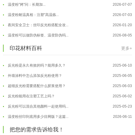
温变粉"烤"问：长期加...
2026-07-07
温变粉丝印到底用多少目网版？这篇...
2026-06-11
温变粉耐温真相：注塑"高温炼...
2026-07-03
反光粉太久不用结块要怎么处理？
2025-07-11
夜间安全卫士：丝印反光粉搭配全攻...
2026-01-20
印花温变粉最适合用在什么行业上呢...
2025-06-20
温变粉可以做防伪标签、温变防伪吗...
2026-08-05
油性反光粉怎么印花效果最好？
2025-06-18
温变粉适合做热变还是冷变？
2026-08-04
印花材料百科
更多+
超细反光粉怎么印牢度才会更好？
2025-06-11
温变粉注塑后表面翻车？粗糙、颗粒...
2026-07-28
反光粉是永久有效的吗？能用多久？
2025-06-10
温变粉保质期有多久？开封后如何保...
2026-07-20
外墙涂料中怎么添加反光粉使用？
2025-06-05
温变粉大批量保存指南｜做对这几步...
2026-07-17
超细反光粉需要搭配什么胶浆使用？
2025-06-03
温变粉"罢工"指南：为...
2026-07-10
反光粉能用在注塑工艺上吗？
2025-06-02
温变粉到底怕不怕酸碱和酒精？
2026-07-09
反光粉可以混合其他颜料一起使用吗...
2025-05-23
温变粉"烤"问：长期加...
2026-07-07
温变粉丝印到底用多少目网版？这篇...
2026-06-11
温变粉耐温真相：注塑"高温炼...
2026-07-03
反光粉太久不用结块要怎么处理？
2025-07-11
夜间安全卫士：丝印反光粉搭配全攻...
2026-01-20
把您的需求告诉给我！