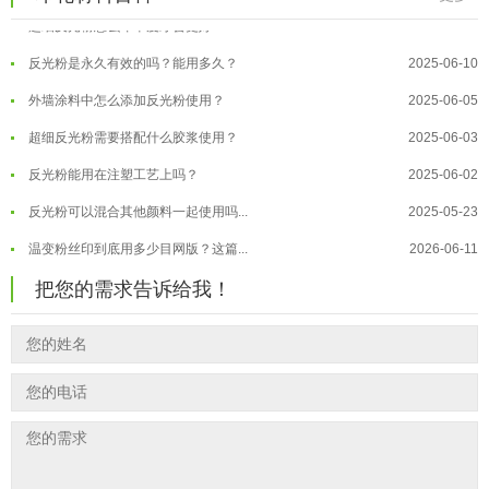
超细反光粉怎么印牢度才会更好？
2025-06-11
温变粉注塑后表面翻车？粗糙、颗粒...
2026-07-28
反光粉是永久有效的吗？能用多久？
2025-06-10
温变粉保质期有多久？开封后如何保...
2026-07-20
外墙涂料中怎么添加反光粉使用？
2025-06-05
温变粉大批量保存指南｜做对这几步...
2026-07-17
超细反光粉需要搭配什么胶浆使用？
2025-06-03
温变粉"罢工"指南：为...
2026-07-10
反光粉能用在注塑工艺上吗？
2025-06-02
温变粉到底怕不怕酸碱和酒精？
2026-07-09
反光粉可以混合其他颜料一起使用吗...
2025-05-23
温变粉"烤"问：长期加...
2026-07-07
温变粉丝印到底用多少目网版？这篇...
2026-06-11
温变粉耐温真相：注塑"高温炼...
2026-07-03
反光粉太久不用结块要怎么处理？
2025-07-11
夜间安全卫士：丝印反光粉搭配全攻...
2026-01-20
把您的需求告诉给我！
印花温变粉最适合用在什么行业上呢...
2025-06-20
油性反光粉怎么印花效果最好？
2025-06-18
超细反光粉怎么印牢度才会更好？
2025-06-11
反光粉是永久有效的吗？能用多久？
2025-06-10
外墙涂料中怎么添加反光粉使用？
2025-06-05