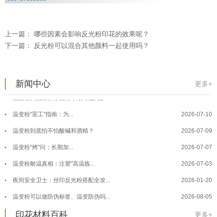
温变粉可以做防伪标签、温变防伪吗...
2026-08-05
上一篇：
哪些因素会影响反光粉印花的效果呢？
下一篇：
反光粉可以混合其他颜料一起使用吗？
温变粉适合做热变还是冷变？
2026-08-04
温变粉注塑后表面翻车？粗糙、颗粒...
2026-07-28
温变粉保质期有多久？开封后如何保...
2026-07-20
新闻中心
更多+
温变粉大批量保存指南｜做对这几步...
2026-07-17
温变粉"罢工"指南：为...
2026-07-10
温变粉到底怕不怕酸碱和酒精？
2026-07-09
温变粉"烤"问：长期加...
2026-07-07
温变粉丝印到底用多少目网版？这篇...
2026-06-11
温变粉耐温真相：注塑"高温炼...
2026-07-03
反光粉太久不用结块要怎么处理？
2025-07-11
夜间安全卫士：丝印反光粉搭配全攻...
2026-01-20
印花温变粉最适合用在什么行业上呢...
2025-06-20
温变粉可以做防伪标签、温变防伪吗...
2026-08-05
油性反光粉怎么印花效果最好？
2025-06-18
温变粉适合做热变还是冷变？
2026-08-04
印花材料百科
更多+