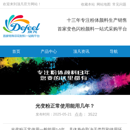
欢迎来到顶凡官方网站！
收藏本站
网站地图
常见问题
十三年专注粉体颜料生产销售
首家变色闪粉颜料一站式采购平台
首页
产品中心
顶凡资讯
导航
光变粉正常使用能用几年？
点击：
3522
发布时间：2025-05-21
光变粉正常使用一般能用
年，具体寿命取决于类型和使用环
1-5