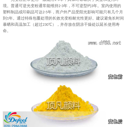
境。普通可逆光变粉通常能维持
年，不可逆型约
年。室内使用的
2-3
3
塑料制品或印刷品可达
年，而户外产品受阳光影响可能只有几个月
2-5
到
年。通过特殊包覆处理的长效光变粉耐光性更好。建议避免长时间
1
暴晒和高温加工（超过
℃），并存放在阴凉干燥处以延长使用寿
230
命。