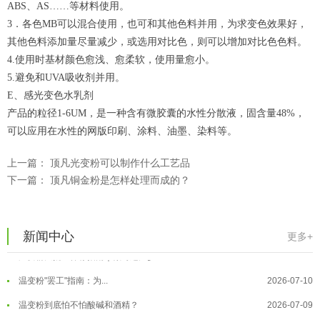
ABS、AS……等材料使用。
3．各色MB可以混合使用，也可和其他色料并用，为求变色效果好，
其他色料添加量尽量减少，或选用对比色，则可以增加对比色色料。
4.使用时基材颜色愈浅、愈柔软，使用量愈小。
5.避免和UVA吸收剂并用。
E、感光变色水乳剂
产品的粒径1-6UM，是一种含有微胶囊的水性分散液，固含量48%，
可以应用在水性的网版印刷、涂料、油墨、染料等。
温变粉可以做防伪标签、温变防伪吗...
2026-08-05
上一篇：
顶凡光变粉可以制作什么工艺品
温变粉适合做热变还是冷变？
2026-08-04
下一篇：
顶凡铜金粉是怎样处理而成的？
温变粉注塑后表面翻车？粗糙、颗粒...
2026-07-28
温变粉保质期有多久？开封后如何保...
2026-07-20
新闻中心
更多+
温变粉大批量保存指南｜做对这几步...
2026-07-17
温变粉"罢工"指南：为...
2026-07-10
温变粉到底怕不怕酸碱和酒精？
2026-07-09