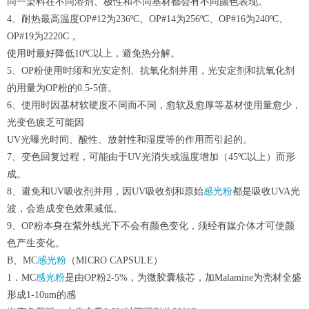
同一染料在不同溶剂、极性和不同基材都会有不同颜色表现。
4、耐热最高温度OP#12为236ºC、OP#14为256ºC、OP#16为240ºC、
OP#19为2220C，
使用时最好降低10ºC以上，避免热分解。
5、OP粉使用时须和光安定剂、抗氧化剂并用，光安定剂和抗氧化剂
的用量为OP粉的0.5-5倍。
6、使用时因基材软硬度不同而不同，愈软及愈厚等基材使用量愈少，
光变色疲乏可能因
UV光曝光时间、酸性、放射性和湿度等的作用而引起的。
7、变色回复过程，可能由于UV光消失或温度增加（45ºC以上）而形
成。
8、避免和UV吸收剂并用，因UV吸收剂和原始
感光粉
都是吸收UVA光
波，会造成变色效果减低。
9、OP粉本身在紫外线光下不会有颜色变化，须经有媒介体才可使颜
色产生变化。
B、MC
感光粉
（MICRO CAPSULE）
1．MC
感光粉
是由OP粉2-5%，为微胶囊核芯，加Malamine为壳材全盛
形成1-10um的感