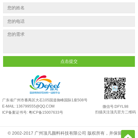
油性反光粉怎么印花效果最好？
2025-06-18
超细反光粉怎么印牢度才会更好？
2025-06-11
反光粉是永久有效的吗？能用多久？
2025-06-10
外墙涂料中怎么添加反光粉使用？
2025-06-05
超细反光粉需要搭配什么胶浆使用？
2025-06-03
点击提交
反光粉能用在注塑工艺上吗？
2025-06-02
反光粉可以混合其他颜料一起使用吗...
2025-05-23
广东省广州市番禺区大石105国道御峰国际1座508号
E-MAIL: 136799555@QQ.COM
微信号:DFYL98
扫描关注顶凡官方二维码
ICP备案证书号:
粤ICP备15007633号
© 2002-2017 广州顶凡颜料科技有限公司 版权所有，并保留所有