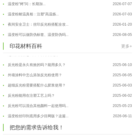
温变粉"烤"问：长期加...
2026-07-07
温变粉丝印到底用多少目网版？这篇...
2026-06-11
温变粉耐温真相：注塑"高温炼...
2026-07-03
反光粉太久不用结块要怎么处理？
2025-07-11
夜间安全卫士：丝印反光粉搭配全攻...
2026-01-20
印花温变粉最适合用在什么行业上呢...
2025-06-20
温变粉可以做防伪标签、温变防伪吗...
2026-08-05
油性反光粉怎么印花效果最好？
2025-06-18
温变粉适合做热变还是冷变？
2026-08-04
印花材料百科
更多+
超细反光粉怎么印牢度才会更好？
2025-06-11
温变粉注塑后表面翻车？粗糙、颗粒...
2026-07-28
反光粉是永久有效的吗？能用多久？
2025-06-10
温变粉保质期有多久？开封后如何保...
2026-07-20
外墙涂料中怎么添加反光粉使用？
2025-06-05
温变粉大批量保存指南｜做对这几步...
2026-07-17
超细反光粉需要搭配什么胶浆使用？
2025-06-03
温变粉"罢工"指南：为...
2026-07-10
反光粉能用在注塑工艺上吗？
2025-06-02
温变粉到底怕不怕酸碱和酒精？
2026-07-09
反光粉可以混合其他颜料一起使用吗...
2025-05-23
温变粉"烤"问：长期加...
2026-07-07
温变粉丝印到底用多少目网版？这篇...
2026-06-11
温变粉耐温真相：注塑"高温炼...
2026-07-03
反光粉太久不用结块要怎么处理？
2025-07-11
夜间安全卫士：丝印反光粉搭配全攻...
2026-01-20
把您的需求告诉给我！
印花温变粉最适合用在什么行业上呢...
2025-06-20