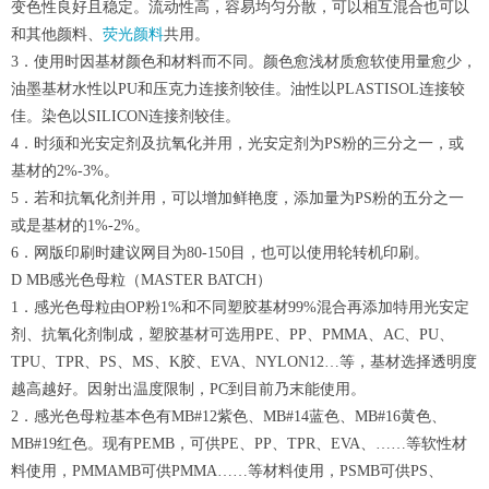
变色性良好且稳定。流动性高，容易均匀分散，可以相互混合也可以
和其他颜料、
荧光颜料
共用。
3．使用时因基材颜色和材料而不同。颜色愈浅材质愈软使用量愈少，
油墨基材水性以PU和压克力连接剂较佳。油性以PLASTISOL连接较
佳。染色以SILICON连接剂较佳。
4．时须和光安定剂及抗氧化并用，光安定剂为PS粉的三分之一，或
基材的2%-3%。
5．若和抗氧化剂并用，可以增加鲜艳度，添加量为PS粉的五分之一
或是基材的1%-2%。
6．网版印刷时建议网目为80-150目，也可以使用轮转机印刷。
D MB感光色母粒（MASTER BATCH）
1．感光色母粒由OP粉1%和不同塑胶基材99%混合再添加特用光安定
剂、抗氧化剂制成，塑胶基材可选用PE、PP、PMMA、AC、PU、
TPU、TPR、PS、MS、K胶、EVA、NYLON12…等，基材选择透明度
越高越好。因射出温度限制，PC到目前乃末能使用。
2．感光色母粒基本色有MB#12紫色、MB#14蓝色、MB#16黄色、
MB#19红色。现有PEMB，可供PE、PP、TPR、EVA、……等软性材
料使用，PMMAMB可供PMMA……等材料使用，PSMB可供PS、