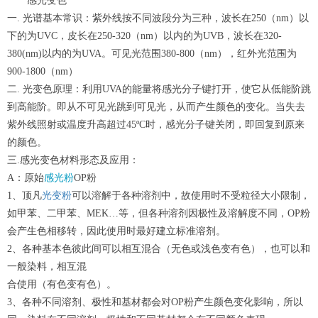
感光变色
一. 光谱基本常识：紫外线按不同波段分为三种，波长在250（nm）以
下的为UVC，皮长在250-320（nm）以内的为UVB，波长在320-
380(nm)以内的为UVA。可见光范围380-800（nm），红外光范围为
900-1800（nm）
二. 光变色原理：利用UVA的能量将感光分子键打开，使它从低能阶跳
到高能阶。即从不可见光跳到可见光，从而产生颜色的变化。当失去
紫外线照射或温度升高超过45ºC时，感光分子键关闭，即回复到原来
的颜色。
三.感光变色材料形态及应用：
A：原始
感光粉
OP粉
光变粉
1、顶凡
可以溶解于各种溶剂中，故使用时不受粒径大小限制，
如甲苯、二甲苯、MEK…等，但各种溶剂因极性及溶解度不同，OP粉
会产生色相移转，因此使用时最好建立标准溶剂。
2、各种基本色彼此间可以相互混合（无色或浅色变有色），也可以和
一般染料，相互混
合使用（有色变有色）。
3、各种不同溶剂、极性和基材都会对OP粉产生颜色变化影响，所以