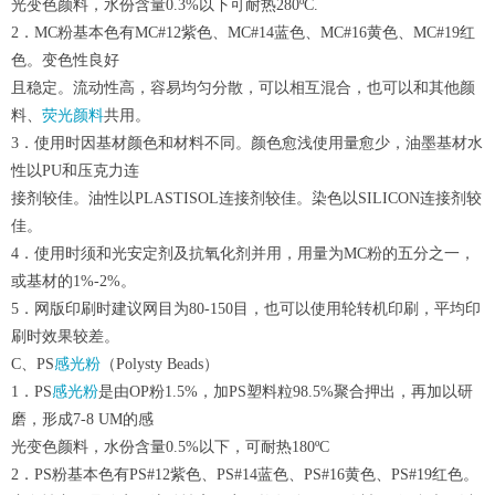
光变色颜料，水份含量0.3%以下可耐热280ºC.
2．MC粉基本色有MC#12紫色、MC#14蓝色、MC#16黄色、MC#19红
色。变色性良好
且稳定。流动性高，容易均匀分散，可以相互混合，也可以和其他颜
料、
荧光颜料
共用。
3．使用时因基材颜色和材料不同。颜色愈浅使用量愈少，油墨基材水
性以PU和压克力连
接剂较佳。油性以PLASTISOL连接剂较佳。染色以SILICON连接剂较
佳。
4．使用时须和光安定剂及抗氧化剂并用，用量为MC粉的五分之一，
或基材的1%-2%。
5．网版印刷时建议网目为80-150目，也可以使用轮转机印刷，平均印
刷时效果较差。
C、PS
感光粉
（Polysty Beads）
1．PS
感光粉
是由OP粉1.5%，加PS塑料粒98.5%聚合押出，再加以研
磨，形成7-8 UM的感
光变色颜料，水份含量0.5%以下，可耐热180ºC
2．PS粉基本色有PS#12紫色、PS#14蓝色、PS#16黄色、PS#19红色。