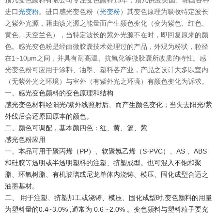
进口
光变粉
。进口感光变色粉（
光变粉
）其变色原理为吸收特定波长
之紫外光源，藉由该光源之能量而产生颜色变化（变为紫色、红色、
黄色、天空兰色），当特定波长的紫外光源不在时，即回复原来的颜
色。感光变色粉是经由微胶囊技术处理过的产品，外观为粉状，粒径
在1~10μm之间，并具有耐高温、抗氧化等微胶囊所改质的特性。感
光变色粉可应用于涂料、油墨、塑料各产业，产品之设计大多以室内
（无紫外光之环境）与室外（有紫外光之环境）有颜色变化为诉求。
一、感光变色颜料的变色原理和结构
感光变色材料经阳光/紫外线照射后、而产生颜色变化；当失去阳光/紫
外线后会还原回原本的颜色。
二、颜色可调配，基本颜四色：红、黄、篮、紫
感光色粉应用
一、本品可用于聚丙烯（PP）、软聚氯乙烯（S-PVC）、AS 、ABS
和硅胶等透明或半透明塑料的注塑、挤塑成型。也可混入不饱和聚
脂、环氧树脂、有机玻璃或尼龙单体内浇铸、模压、固化成型合适之
油墨基材。
二、 用于注塑、挤塑加工或浇铸、模压、固化成型时,变色颜料的用量
为塑料量的0.4~3.0% ,通常为 0.6 ~2.0% 。变色颜料与塑料粒子要充