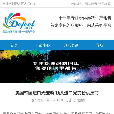
欢迎来到顶凡官方网站！
收藏本站
网站地图
常见问题
十三年专注粉体颜料生产销售
首家变色闪粉颜料一站式采购平台
首页
产品中心
顶凡资讯
导航
美国韩国进口光变粉 顶凡进口光变粉供应商
点击：
3289
发布时间：2018-01-19
顶凡变色颜料有限公司专注变色颜料13年，顶凡供应美国、韩国各种