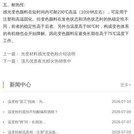
五、耐热性:
感光变色颜料在短时间内可耐230℃高温（10分钟左右），可应用于
注塑和高温固化。但变色颜料在发色状态和消色状态时的热稳定性不
同，前者的稳定性高于后者。另外当温度高于80℃时，构成变色体系
的有机物也会开始降解。因此变色颜料应避免长期在高于75℃温度下
工作。
温变粉可以做防伪标签、温变防伪吗...
2026-08-05
上一篇：
光变材料感光变色粉介绍说明
温变粉适合做热变还是冷变？
2026-08-04
下一篇：
顶凡优质夜光粉火热销售中
温变粉注塑后表面翻车？粗糙、颗粒...
2026-07-28
温变粉保质期有多久？开封后如何保...
2026-07-20
新闻中心
更多+
温变粉大批量保存指南｜做对这几步...
2026-07-17
温变粉"罢工"指南：为...
2026-07-10
温变粉到底怕不怕酸碱和酒精？
2026-07-09
温变粉"烤"问：长期加...
2026-07-07
温变粉丝印到底用多少目网版？这篇...
2026-06-11
温变粉耐温真相：注塑"高温炼...
2026-07-03