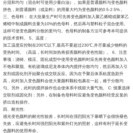
分混和均匀（混合时可使用少量白油）。如果是普通颜料与变色颜料
拼色，则普通颜料（或染料）的用量大约为变色颜料的0.5-2.5% 。
三、色母料： 在大批量生产时可先将变色颜料加入聚乙烯蜡或聚苯乙
烯蜡中制成颜料含量为10%的色母料，然后再与塑料粒子混合使用。
这样可使变色颜料分散的更均匀。色母料的制备方法可参考本司提供
的技术资料。 5、温度：
加工温度应控制在200℃以下,最高不要超过230℃,并尽量减少物料的
受热时间。（高温，长时间加热将损害颜料的变色性能）。 6、注意
事项：浇铸、模压、固化成型中使用变色颜料时应先将变色颜料加入
不饱和聚脂、有机玻璃或尼龙单体内内搅拌分散均匀，然后再加入引
发剂或固化剂开始聚合或交联反应。因为在予聚后体系粘度急剧升
高，此时加入变色颜料会使大量颜料颗粒包裹在一起，难于分散均
匀。另外，此时的搅拌操作也会使体系中残留大量气泡。 C: 慎重选择
交联剂或固化剂：另外，在制备色母料时应避免变色颜料经受反复的
挤出造粒操作。
四、耐光性:
感光变色颜料的耐光性较差，长时间在强烈阳光下暴晒下会很快褪色
失效，应避免长时间强烈阳光和紫外灯光的照射，这样有利于延长变
色颜料的使用寿命。