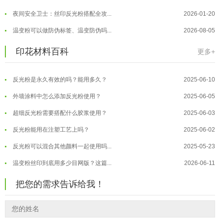
反光粉太久不用结块要怎么处理？
2025-07-11
夜间安全卫士：丝印反光粉搭配全攻...
2026-01-20
印花温变粉最适合用在什么行业上呢...
2025-06-20
温变粉可以做防伪标签、温变防伪吗...
2026-08-05
油性反光粉怎么印花效果最好？
2025-06-18
温变粉适合做热变还是冷变？
2026-08-04
印花材料百科
更多+
超细反光粉怎么印牢度才会更好？
2025-06-11
温变粉注塑后表面翻车？粗糙、颗粒...
2026-07-28
反光粉是永久有效的吗？能用多久？
2025-06-10
温变粉保质期有多久？开封后如何保...
2026-07-20
外墙涂料中怎么添加反光粉使用？
2025-06-05
温变粉大批量保存指南｜做对这几步...
2026-07-17
超细反光粉需要搭配什么胶浆使用？
2025-06-03
温变粉"罢工"指南：为...
2026-07-10
反光粉能用在注塑工艺上吗？
2025-06-02
温变粉到底怕不怕酸碱和酒精？
2026-07-09
反光粉可以混合其他颜料一起使用吗...
2025-05-23
温变粉"烤"问：长期加...
2026-07-07
温变粉丝印到底用多少目网版？这篇...
2026-06-11
温变粉耐温真相：注塑"高温炼...
2026-07-03
反光粉太久不用结块要怎么处理？
2025-07-11
夜间安全卫士：丝印反光粉搭配全攻...
2026-01-20
把您的需求告诉给我！
印花温变粉最适合用在什么行业上呢...
2025-06-20
油性反光粉怎么印花效果最好？
2025-06-18