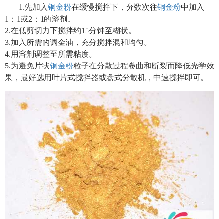
1.先加入
铜金粉
在缓慢搅拌下，分数次往
铜金粉
中加入
1：1或2：1的溶剂。
2.在低剪切力下搅拌约15分钟至糊状。
3.加入所需的调金油，充分搅拌混和均匀。
4.用溶剂调整至所需粘度。
5.为避免片状
铜金粉
粒子在分散过程卷曲和断裂而降低光学效
果，最好选用叶片式搅拌器或盘式分散机，中速搅拌即可。