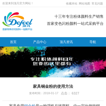
欢迎来到顶凡官方网站！
收藏本站
网站地图
常见问题
十三年专注粉体颜料生产销售
首家变色闪粉颜料一站式采购平台
首页
产品中心
顶凡资讯
导航
家具铜金粉的使用方法
点击：
6327
发布时间：2018-01-17
家具专用
铜金粉
是一种浮性片状
颜料
，由一定比例的铜、