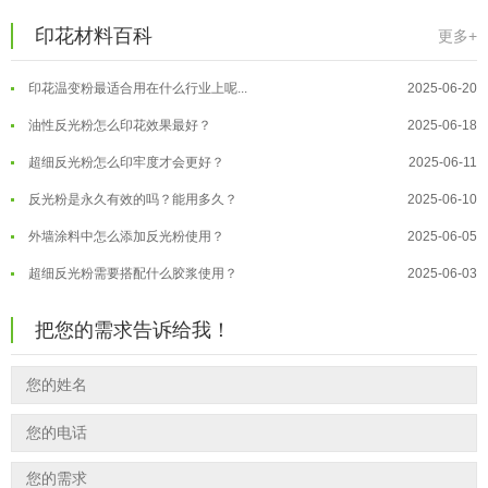
温变粉丝印到底用多少目网版？这篇...
2026-06-11
温变粉耐温真相：注塑"高温炼...
2026-07-03
印花材料百科
更多+
反光粉太久不用结块要怎么处理？
2025-07-11
夜间安全卫士：丝印反光粉搭配全攻...
2026-01-20
印花温变粉最适合用在什么行业上呢...
2025-06-20
温变粉可以做防伪标签、温变防伪吗...
2026-08-05
油性反光粉怎么印花效果最好？
2025-06-18
温变粉适合做热变还是冷变？
2026-08-04
超细反光粉怎么印牢度才会更好？
2025-06-11
温变粉注塑后表面翻车？粗糙、颗粒...
2026-07-28
反光粉是永久有效的吗？能用多久？
2025-06-10
温变粉保质期有多久？开封后如何保...
2026-07-20
外墙涂料中怎么添加反光粉使用？
2025-06-05
温变粉大批量保存指南｜做对这几步...
2026-07-17
超细反光粉需要搭配什么胶浆使用？
2025-06-03
温变粉"罢工"指南：为...
2026-07-10
反光粉能用在注塑工艺上吗？
2025-06-02
温变粉到底怕不怕酸碱和酒精？
2026-07-09
把您的需求告诉给我！
反光粉可以混合其他颜料一起使用吗...
2025-05-23
温变粉"烤"问：长期加...
2026-07-07
温变粉丝印到底用多少目网版？这篇...
2026-06-11
温变粉耐温真相：注塑"高温炼...
2026-07-03
反光粉太久不用结块要怎么处理？
2025-07-11
夜间安全卫士：丝印反光粉搭配全攻...
2026-01-20
印花温变粉最适合用在什么行业上呢...
2025-06-20
油性反光粉怎么印花效果最好？
2025-06-18