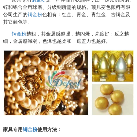
锌和
铝合金
熔球磨、分级到所需的规格。顶凡变色颜料有限
公司生产的
铜金粉
色相有：红金、青金、青红金、古铜金及
其它颜色等。
铜金粉
越粗，其金属感越强，越闪烁，亮度好；反之越
细，金属感減弱，色泽也越柔和，遮盖力也越好。
家具专用
铜金粉
使用方法：