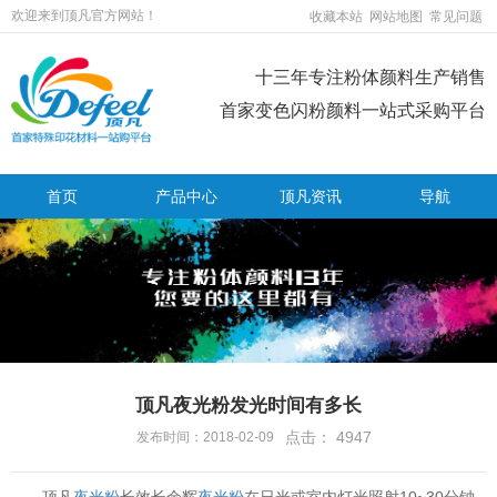
欢迎来到顶凡官方网站！
收藏本站
网站地图
常见问题
十三年专注粉体颜料生产销售
首家变色闪粉颜料一站式采购平台
首页
产品中心
顶凡资讯
导航
顶凡夜光粉发光时间有多长
点击：
4947
发布时间：2018-02-09
顶凡
夜光粉
长效长余辉
夜光粉
在日光或室内灯光照射10~30分钟