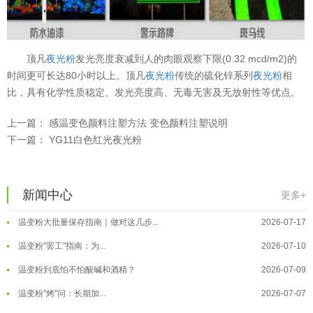
顶凡
夜光粉
发光亮度衰减到人的肉眼观察下限(0.32 mcd/m2)的
时间更可长达80小时以上。顶凡
夜光粉
传统的硫化锌系列
夜光粉
相
比，具有化学性质稳定、发光亮度高、无毒无害及无放射性等优点。
上一篇：
感温变色颜料注塑方法 变色颜料注塑说明
温变粉可以做防伪标签、温变防伪吗...
2026-08-05
下一篇：
YG11白色红光夜光粉
温变粉适合做热变还是冷变？
2026-08-04
温变粉注塑后表面翻车？粗糙、颗粒...
2026-07-28
新闻中心
温变粉保质期有多久？开封后如何保...
2026-07-20
更多+
温变粉大批量保存指南｜做对这几步...
2026-07-17
温变粉"罢工"指南：为...
2026-07-10
温变粉到底怕不怕酸碱和酒精？
2026-07-09
温变粉"烤"问：长期加...
2026-07-07
温变粉丝印到底用多少目网版？这篇...
2026-06-11