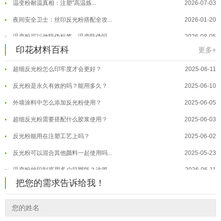
温变粉耐温真相：注塑"高温炼...
2026-07-03
反光粉太久不用结块要怎么处理？
2025-07-11
夜间安全卫士：丝印反光粉搭配全攻...
2026-01-20
印花温变粉最适合用在什么行业上呢...
2025-06-20
温变粉可以做防伪标签、温变防伪吗...
2026-08-05
印花材料百科
油性反光粉怎么印花效果最好？
2025-06-18
更多+
温变粉适合做热变还是冷变？
2026-08-04
超细反光粉怎么印牢度才会更好？
2025-06-11
温变粉注塑后表面翻车？粗糙、颗粒...
2026-07-28
反光粉是永久有效的吗？能用多久？
2025-06-10
温变粉保质期有多久？开封后如何保...
2026-07-20
外墙涂料中怎么添加反光粉使用？
2025-06-05
温变粉大批量保存指南｜做对这几步...
2026-07-17
超细反光粉需要搭配什么胶浆使用？
2025-06-03
温变粉"罢工"指南：为...
2026-07-10
反光粉能用在注塑工艺上吗？
2025-06-02
温变粉到底怕不怕酸碱和酒精？
2026-07-09
反光粉可以混合其他颜料一起使用吗...
2025-05-23
温变粉"烤"问：长期加...
2026-07-07
温变粉丝印到底用多少目网版？这篇...
2026-06-11
温变粉耐温真相：注塑"高温炼...
2026-07-03
把您的需求告诉给我！
反光粉太久不用结块要怎么处理？
2025-07-11
夜间安全卫士：丝印反光粉搭配全攻...
2026-01-20
印花温变粉最适合用在什么行业上呢...
2025-06-20
油性反光粉怎么印花效果最好？
2025-06-18