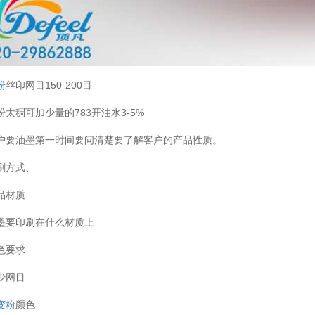
粉
丝印网目150-200目
粉太稠可加少量的783开油水3-5%
户要油墨第一时间要问清楚要了解客户的产品性质。
刷方式、
品材质
墨要印刷在什么材质上
色要求
少网目
变粉
颜色