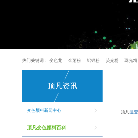
热门关键词：
变色龙
金葱粉
铝银粉
荧光粉
珠光粉
顶凡资讯
变色颜料新闻中心
顶凡
温
顶凡变色颜料百科