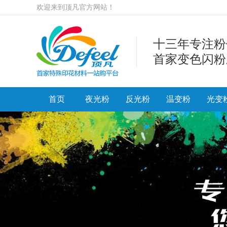
欢迎来到顶凡官方网站！
十三年专注粉
首家变色闪粉
首页
夜光粉
反光粉
温变粉
光变