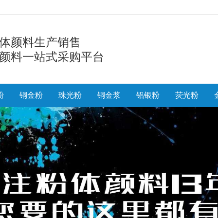
体颜料生产销售
颜料一站式采购平台
粉
铜金粉
珠光粉
铜金浆
铝银粉
荧光粉