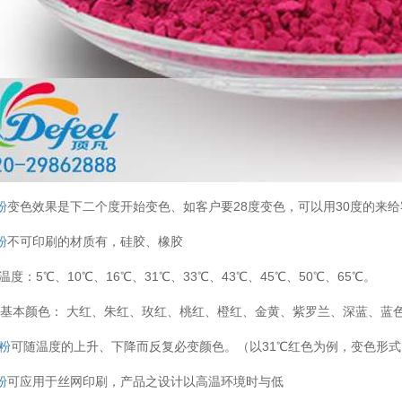
粉
变色效果是下二个度开始变色、如客户要28度变色，可以用30度的来给客户
粉
不可印刷的材质有，硅胶、橡胶
温度：5℃、10℃、16℃、31℃、33℃、43℃、45℃、50℃、65℃。
基本颜色： 大红、朱红、玫红、桃红、橙红、金黄、紫罗兰、深蓝、蓝
粉
可随温度的上升、下降而反复必变颜色。（以31℃红色为例，变色形式
粉
可应用于丝网印刷，产品之设计以高温环境时与低