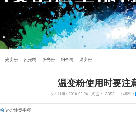
光变粉
反光粉
夜光粉
铜金粉
温变粉
温变粉使用时要注
点击：
3858
发布时间：2018-02-26
分享到：
变粉
使法/注意事项：