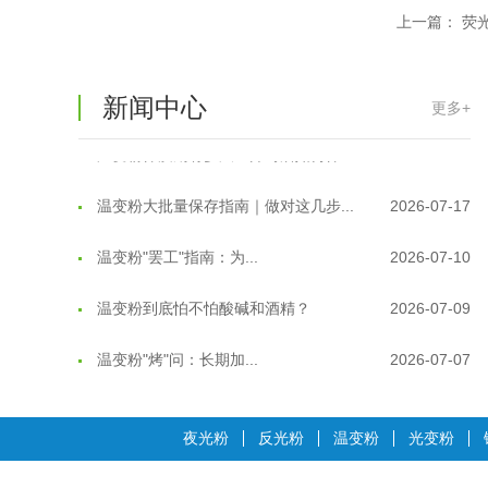
上一篇：
荧
温变粉适合做热变还是冷变？
2026-08-04
温变粉注塑后表面翻车？粗糙、颗粒...
2026-07-28
新闻中心
更多+
温变粉保质期有多久？开封后如何保...
2026-07-20
温变粉大批量保存指南｜做对这几步...
2026-07-17
温变粉"罢工"指南：为...
2026-07-10
温变粉到底怕不怕酸碱和酒精？
2026-07-09
温变粉"烤"问：长期加...
2026-07-07
温变粉耐温真相：注塑"高温炼...
2026-07-03
夜光粉
反光粉
温变粉
光变粉
夜间安全卫士：丝印反光粉搭配全攻...
2026-01-20