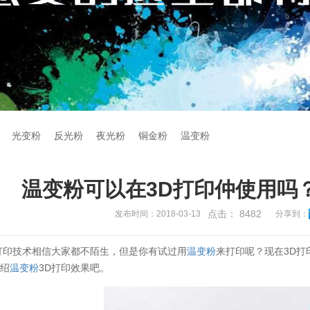
光变粉
反光粉
夜光粉
铜金粉
温变粉
温变粉可以在3D打印仲使用吗
点击：
8482
发布时间：2018-03-13
分享到：
打印技术相信大家都不陌生，但是你有试过用
温变粉
来打印呢？现在3D打
介绍
温变粉
3D打印效果吧。