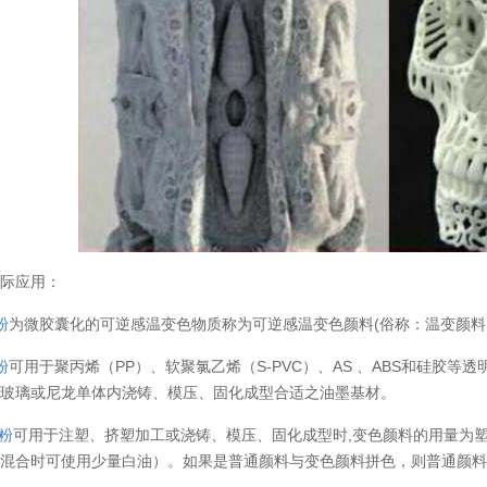
实际应用：
粉
为微胶囊化的可逆感温变色物质称为可逆感温变色颜料(俗称：温变颜料
粉
可用于聚丙烯（PP）、软聚氯乙烯（S-PVC）、AS 、ABS和硅胶
机玻璃或尼龙单体内浇铸、模压、固化成型合适之油墨基材。
粉
可用于注塑、挤塑加工或浇铸、模压、固化成型时,变色颜料的用量为塑料量的0.4
混合时可使用少量白油）。如果是普通颜料与变色颜料拼色，则普通颜料（或
温变粉丝印到底用多少目网版？这篇...
2026-06-11