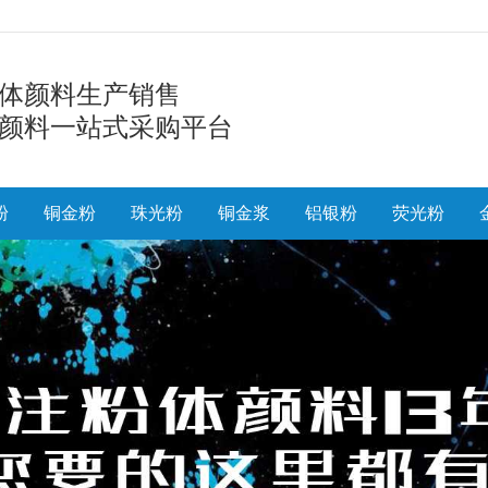
体颜料生产销售
颜料一站式采购平台
粉
铜金粉
珠光粉
铜金浆
铝银粉
荧光粉