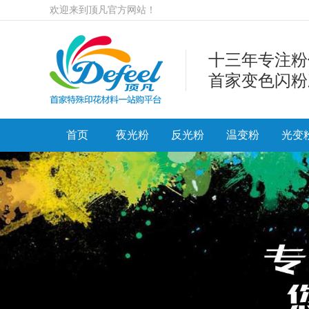
欢迎来到顶凡官方网站！
十三年专注粉
首家变色闪粉
首页
夜光粉
反光粉
温变粉
光变