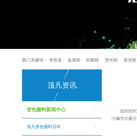
热门关键词：
变色龙
金葱粉
铝银粉
荧光粉
珠光粉
顶凡资讯
变色颜料新闻中心
说到3D
小编为大家
顶凡变色颜料百科