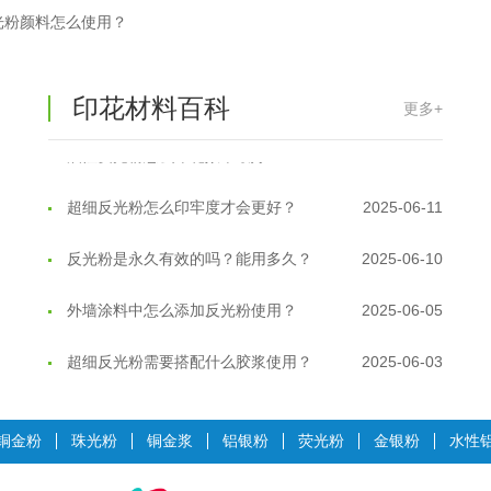
光粉颜料怎么使用？
反光粉太久不用结块要怎么处理？
2025-07-11
印花温变粉最适合用在什么行业上呢...
2025-06-20
印花材料百科
更多+
油性反光粉怎么印花效果最好？
2025-06-18
超细反光粉怎么印牢度才会更好？
2025-06-11
反光粉是永久有效的吗？能用多久？
2025-06-10
外墙涂料中怎么添加反光粉使用？
2025-06-05
超细反光粉需要搭配什么胶浆使用？
2025-06-03
反光粉能用在注塑工艺上吗？
2025-06-02
铜金粉
珠光粉
铜金浆
铝银粉
荧光粉
金银粉
水性
反光粉可以混合其他颜料一起使用吗...
2025-05-23