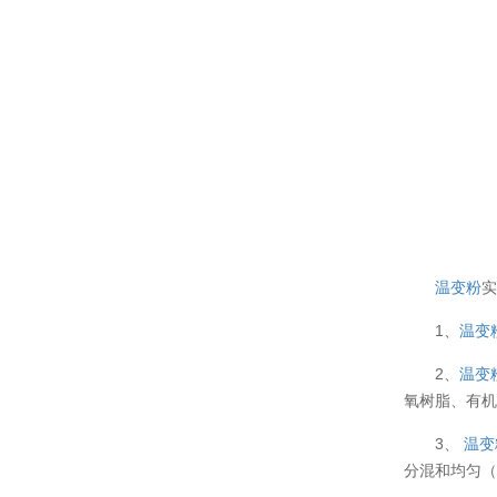
温变粉
1、
温变
2、
温变
氧树脂、有
3、
温变
分混和均匀（
温变粉可以做防伪标签、温变防伪吗...
2026-08-05