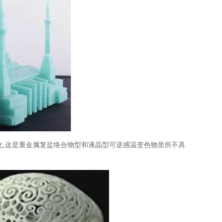
变化,这是重金属复盐络合物型和液晶型可逆感温变色物质所不具