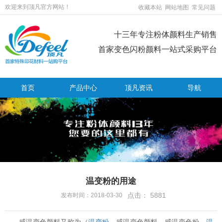
欢迎来到顶凡官方网站！
收藏本站
网站地图
常见问题
十三年专注粉体颜料生产销售
首家变色闪粉颜料一站式采购平台
首页
产品中心
顶凡资讯
导航
温变粉的用途
点击：
5881
发布时间：2018-03-30
感温变色颜料又称为（
温变粉
、感温变色颜料、感温变色粉、
温