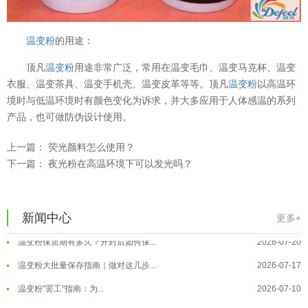
温变粉
的用途：
顶凡
温变粉
用途非常广泛，常用在温变毛巾、温变马克杯、温变
衣服、温变茶具、温变手机壳、温变皮革等等。顶凡
温变粉
以高温环
境时与低温环境时有颜色变化为诉求，并大多应用于人体感温的系列
产品，也可做防伪设计使用。
上一篇：
荧光颜料怎么使用？
下一篇：
夜光粉在高温环境下可以发光吗？
温变粉可以做防伪标签、温变防伪吗...
2026-08-05
温变粉适合做热变还是冷变？
2026-08-04
温变粉注塑后表面翻车？粗糙、颗粒...
2026-07-28
新闻中心
更多+
温变粉保质期有多久？开封后如何保...
2026-07-20
温变粉大批量保存指南｜做对这几步...
2026-07-17
温变粉"罢工"指南：为...
2026-07-10
温变粉到底怕不怕酸碱和酒精？
2026-07-09