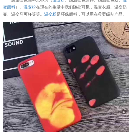
变颜料
）。
温变粉
在现在的生活中我们随处可见，温变衣服、温变奶
壶、温变马可杯等等。
温变粉
是环保颜料，可以用在母婴级别产品。