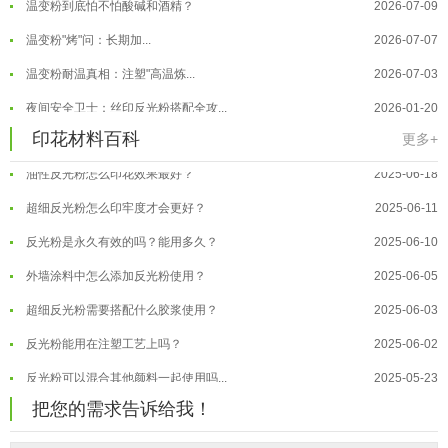
温变粉"烤"问：长期加...
2026-07-07
温变粉丝印到底用多少目网版？这篇...
2026-06-11
温变粉耐温真相：注塑"高温炼...
2026-07-03
反光粉太久不用结块要怎么处理？
2025-07-11
夜间安全卫士：丝印反光粉搭配全攻...
2026-01-20
印花温变粉最适合用在什么行业上呢...
2025-06-20
温变粉可以做防伪标签、温变防伪吗...
2026-08-05
印花材料百科
更多+
油性反光粉怎么印花效果最好？
2025-06-18
温变粉适合做热变还是冷变？
2026-08-04
超细反光粉怎么印牢度才会更好？
2025-06-11
温变粉注塑后表面翻车？粗糙、颗粒...
2026-07-28
反光粉是永久有效的吗？能用多久？
2025-06-10
温变粉保质期有多久？开封后如何保...
2026-07-20
外墙涂料中怎么添加反光粉使用？
2025-06-05
温变粉大批量保存指南｜做对这几步...
2026-07-17
超细反光粉需要搭配什么胶浆使用？
2025-06-03
温变粉"罢工"指南：为...
2026-07-10
反光粉能用在注塑工艺上吗？
2025-06-02
温变粉到底怕不怕酸碱和酒精？
2026-07-09
反光粉可以混合其他颜料一起使用吗...
2025-05-23
温变粉"烤"问：长期加...
2026-07-07
温变粉丝印到底用多少目网版？这篇...
2026-06-11
温变粉耐温真相：注塑"高温炼...
把您的需求告诉给我！
2026-07-03
反光粉太久不用结块要怎么处理？
2025-07-11
夜间安全卫士：丝印反光粉搭配全攻...
2026-01-20