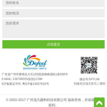
印花温变粉最适合用在什么行业上呢...
2025-06-20
油性反光粉怎么印花效果最好？
2025-06-18
超细反光粉怎么印牢度才会更好？
2025-06-11
反光粉是永久有效的吗？能用多久？
2025-06-10
外墙涂料中怎么添加反光粉使用？
2025-06-05
点击提交
超细反光粉需要搭配什么胶浆使用？
2025-06-03
反光粉能用在注塑工艺上吗？
2025-06-02
反光粉可以混合其他颜料一起使用吗...
2025-05-23
广东省广州市番禺区大石105国道御峰国际1座508号
E-MAIL: 136799555@QQ.COM
微信号:DFYL98
扫描关注顶凡官方二维码
ICP备案证书号:
粤ICP备15007633号
© 2002-2017 广州顶凡颜料科技有限公司 版权所有，并保留所有
权利。