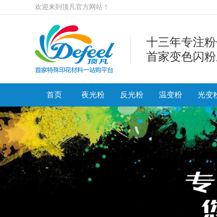
欢迎来到顶凡官方网站！
十三年专注粉
首家变色闪粉
首页
夜光粉
反光粉
温变粉
光变