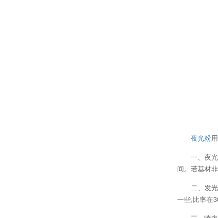
温变粉可以做防伪标签、温变防伪吗...
2026-08-05
温变粉适合做热变还是冷变？
2026-08-04
夜光粉
一、夜
温变粉注塑后表面翻车？粗糙、颗粒...
2026-07-28
间。若基材非
温变粉保质期有多久？开封后如何保...
2026-07-20
二、发光
一些,比率在3
温变粉大批量保存指南｜做对这几步...
2026-07-17