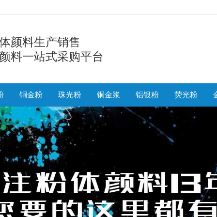
体颜料生产销售
颜料一站式采购平台
粉
铜金粉
珠光粉
铜金浆
铝银粉
荧光粉