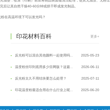
光油墨：喷涂（印刷）前应将制品表面做清洁处理，使其无油渍、无粉尘，然
反光粉是永久有效的吗？能用多久？
2025-06-10
完后让其自然干燥40-60分钟或烘干即成发光制品。
光粉在高温环境下可以发光吗？
外墙涂料中怎么添加反光粉使用？
2025-06-05
超细反光粉需要搭配什么胶浆使用？
2025-06-03
印花材料百科
更多+
反光粉能用在注塑工艺上吗？
2025-06-02
反光粉可以混合其他颜料一起使用吗...
2025-05-23
温变粉丝印到底用多少目网版？这篇...
2026-06-11
反光粉太久不用结块要怎么处理？
2025-07-11
印花温变粉最适合用在什么行业上呢...
2025-06-20
油性反光粉怎么印花效果最好？
2025-06-18
超细反光粉怎么印牢度才会更好？
2025-06-11