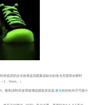
，利用底层的反光效果提高图案或标识的发光亮度和余辉时
～1．0mm。）
剂。配制涂料应使用玻璃或搪瓷类容器,
夜光粉
的粒径尽可能小