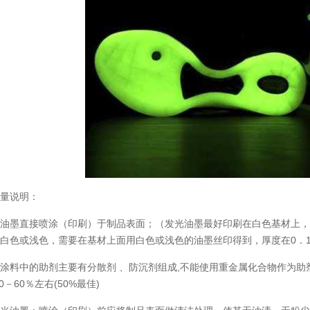
温变粉丝印到底用多少目网版？这篇...
2026-06-11
用量说明：
反光粉太久不用结块要怎么处理？
2025-07-11
光油墨直接喷涂（印刷）于制品表面；（发光油墨最好印刷在白色基材上
印花温变粉最适合用在什么行业上呢...
2025-06-20
白色或浅色，需要在基材上面用白色或浅色的油墨丝印得到，厚度在0．1
油性反光粉怎么印花效果最好？
2025-06-18
涂料中的助剂主要有分散剂 、防沉剂组成,不能使用重金属化合物作为助
0－60％左右(50%最佳)
超细反光粉怎么印牢度才会更好？
2025-06-11