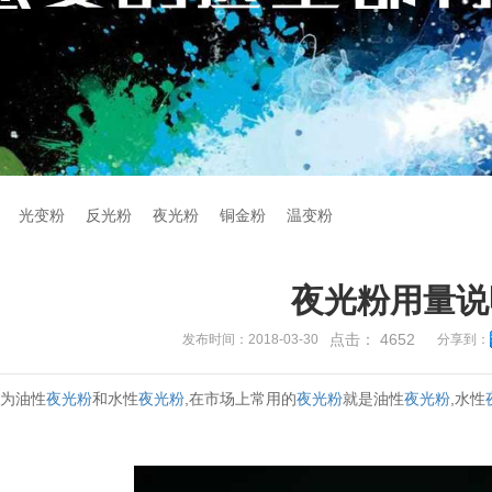
光变粉
反光粉
夜光粉
铜金粉
温变粉
夜光粉用量说
点击：
4652
发布时间：2018-03-30
分享到：
分为油性
夜光粉
和水性
夜光粉
,在市场上常用的
夜光粉
就是油性
夜光粉
,水性