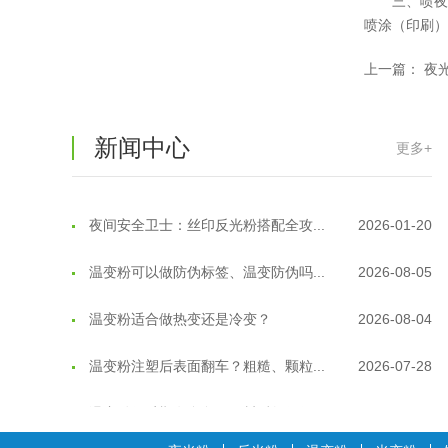
三、喷夜
温变粉"罢工"指南：为...
2026-07-10
喷涂（印刷）
上一篇：
夜
温变粉到底怕不怕酸碱和酒精？
2026-07-09
温变粉"烤"问：长期加...
2026-07-07
新闻中心
更多+
温变粉耐温真相：注塑"高温炼...
2026-07-03
夜间安全卫士：丝印反光粉搭配全攻...
2026-01-20
温变粉可以做防伪标签、温变防伪吗...
2026-08-05
温变粉适合做热变还是冷变？
2026-08-04
温变粉注塑后表面翻车？粗糙、颗粒...
2026-07-28
温变粉保质期有多久？开封后如何保...
2026-07-20
温变粉大批量保存指南｜做对这几步...
2026-07-17