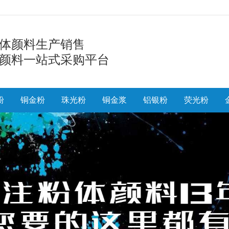
体颜料生产销售
颜料一站式采购平台
粉
铜金粉
珠光粉
铜金浆
铝银粉
荧光粉