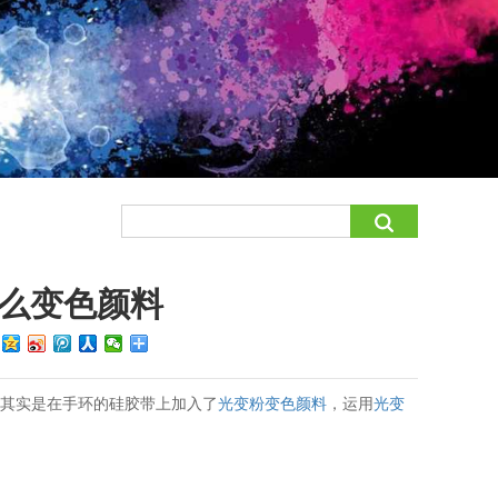
么变色颜料
：
环其实是在手环的硅胶带上加入了
光变粉
变色颜料
，运用
光变