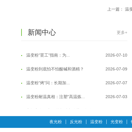
温变粉注塑后表面翻车？粗糙、颗粒...
2026-07-28
上一篇：
温
温变粉保质期有多久？开封后如何保...
2026-07-20
新闻中心
更多+
温变粉大批量保存指南｜做对这几步...
2026-07-17
温变粉"罢工"指南：为...
2026-07-10
温变粉到底怕不怕酸碱和酒精？
2026-07-09
温变粉"烤"问：长期加...
2026-07-07
温变粉耐温真相：注塑"高温炼...
2026-07-03
夜间安全卫士：丝印反光粉搭配全攻...
2026-01-20
温变粉可以做防伪标签、温变防伪吗...
2026-08-05
夜光粉
反光粉
温变粉
光变粉