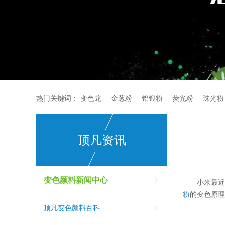
热门关键词：
变色龙
金葱粉
铝银粉
荧光粉
珠光粉
顶凡资讯
变色颜料新闻中心
小米最
粉
的变色原
顶凡变色颜料百科