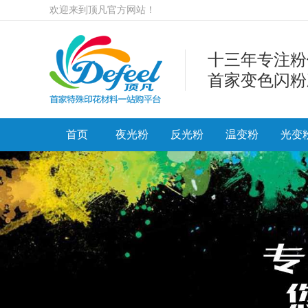
欢迎来到顶凡官方网站！
十三年专注粉
首家变色闪粉
首页
夜光粉
反光粉
温变粉
光变