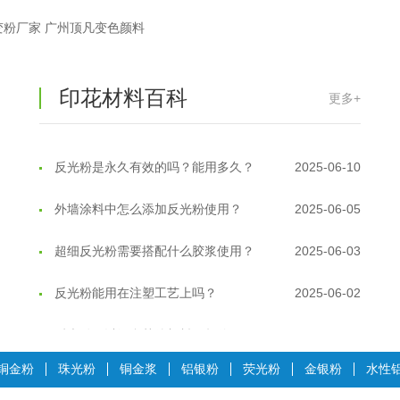
印花温变粉最适合用在什么行业上呢...
2025-06-20
变粉厂家 广州顶凡变色颜料
油性反光粉怎么印花效果最好？
2025-06-18
印花材料百科
更多+
超细反光粉怎么印牢度才会更好？
2025-06-11
反光粉是永久有效的吗？能用多久？
2025-06-10
外墙涂料中怎么添加反光粉使用？
2025-06-05
超细反光粉需要搭配什么胶浆使用？
2025-06-03
反光粉能用在注塑工艺上吗？
2025-06-02
反光粉可以混合其他颜料一起使用吗...
2025-05-23
温变粉丝印到底用多少目网版？这篇...
2026-06-11
铜金粉
珠光粉
铜金浆
铝银粉
荧光粉
金银粉
水性