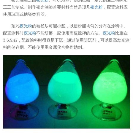
工工艺制成。制作夜光油漆首要材料当然是顶凡
夜光粉
，配置涂料应
使用玻璃或搪瓷类容器。
顶凡
夜光粉
的粒径尽可能小些，以使粉能均匀的分布在涂料中。
配置涂料时
夜光粉
不能研磨，应使用高速搅拌的方法。
夜光粉
比重在
3.6左右，配置涂料时很容易下沉，通过使用防沉剂，可以提高发光涂
料的储存期。不能使用重金属化合物作助剂。