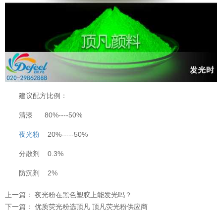
建议配方比例：
清漆 80%----50%
夜光粉
20%-----50%
分散剂 0.3%
温变粉可以做防伪标签、温变防伪吗...
2026-08-05
防沉剂 2%
温变粉适合做热变还是冷变？
2026-08-04
上一篇：
夜光粉在黑色塑胶上能发光吗？
温变粉注塑后表面翻车？粗糙、颗粒...
2026-07-28
下一篇：
优质荧光粉选顶凡 顶凡荧光粉供应商
温变粉保质期有多久？开封后如何保...
2026-07-20