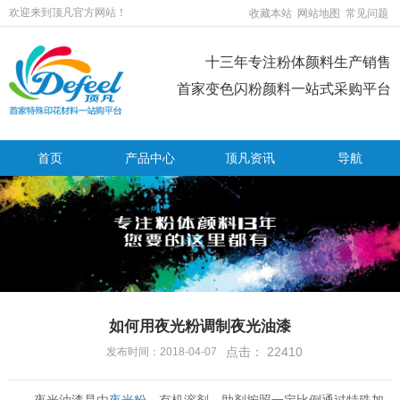
欢迎来到顶凡官方网站！
收藏本站
网站地图
常见问题
十三年专注粉体颜料生产销售
首家变色闪粉颜料一站式采购平台
首页
产品中心
顶凡资讯
导航
如何用夜光粉调制夜光油漆
点击：
22410
发布时间：2018-04-07
夜光油漆是由
夜光粉
、有机溶剂、助剂按照一定比例通过特殊加