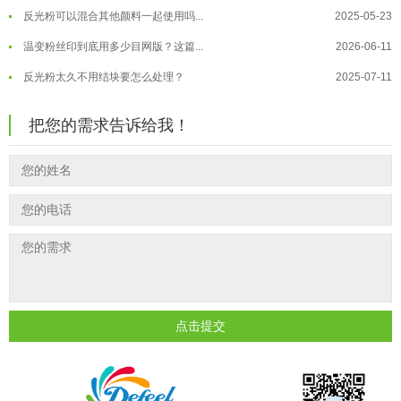
反光粉可以混合其他颜料一起使用吗...
2025-05-23
温变粉"烤"问：长期加...
2026-07-07
温变粉丝印到底用多少目网版？这篇...
2026-06-11
温变粉耐温真相：注塑"高温炼...
2026-07-03
反光粉太久不用结块要怎么处理？
2025-07-11
夜间安全卫士：丝印反光粉搭配全攻...
2026-01-20
印花温变粉最适合用在什么行业上呢...
2025-06-20
把您的需求告诉给我！
油性反光粉怎么印花效果最好？
2025-06-18
超细反光粉怎么印牢度才会更好？
2025-06-11
反光粉是永久有效的吗？能用多久？
2025-06-10
外墙涂料中怎么添加反光粉使用？
2025-06-05
超细反光粉需要搭配什么胶浆使用？
2025-06-03
反光粉能用在注塑工艺上吗？
2025-06-02
反光粉可以混合其他颜料一起使用吗...
2025-05-23
点击提交