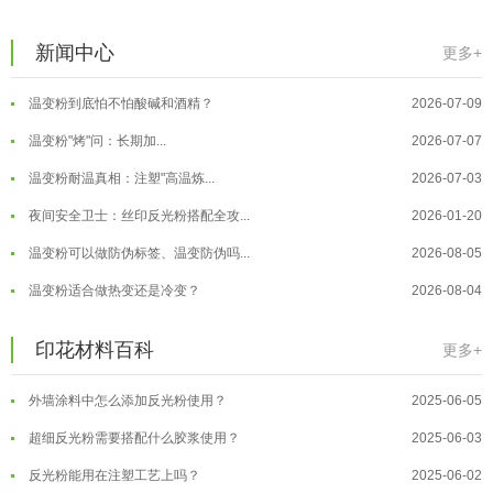
温变粉大批量保存指南｜做对这几步...
2026-07-17
新闻中心
更多+
温变粉"罢工"指南：为...
2026-07-10
温变粉到底怕不怕酸碱和酒精？
2026-07-09
温变粉"烤"问：长期加...
2026-07-07
温变粉丝印到底用多少目网版？这篇...
2026-06-11
温变粉耐温真相：注塑"高温炼...
2026-07-03
反光粉太久不用结块要怎么处理？
2025-07-11
夜间安全卫士：丝印反光粉搭配全攻...
2026-01-20
印花温变粉最适合用在什么行业上呢...
2025-06-20
温变粉可以做防伪标签、温变防伪吗...
2026-08-05
油性反光粉怎么印花效果最好？
2025-06-18
温变粉适合做热变还是冷变？
2026-08-04
超细反光粉怎么印牢度才会更好？
2025-06-11
温变粉注塑后表面翻车？粗糙、颗粒...
2026-07-28
印花材料百科
更多+
反光粉是永久有效的吗？能用多久？
2025-06-10
温变粉保质期有多久？开封后如何保...
2026-07-20
外墙涂料中怎么添加反光粉使用？
2025-06-05
温变粉大批量保存指南｜做对这几步...
2026-07-17
超细反光粉需要搭配什么胶浆使用？
2025-06-03
温变粉"罢工"指南：为...
2026-07-10
反光粉能用在注塑工艺上吗？
2025-06-02
温变粉到底怕不怕酸碱和酒精？
2026-07-09