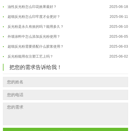
油性反光粉怎么印花效果最好？
2025-06-18
温变粉适合做热变还是冷变？
2026-08-04
超细反光粉怎么印牢度才会更好？
2025-06-11
温变粉注塑后表面翻车？粗糙、颗粒...
2026-07-28
反光粉是永久有效的吗？能用多久？
2025-06-10
温变粉保质期有多久？开封后如何保...
2026-07-20
外墙涂料中怎么添加反光粉使用？
2025-06-05
温变粉大批量保存指南｜做对这几步...
2026-07-17
超细反光粉需要搭配什么胶浆使用？
2025-06-03
温变粉"罢工"指南：为...
2026-07-10
反光粉能用在注塑工艺上吗？
2025-06-02
温变粉到底怕不怕酸碱和酒精？
2026-07-09
反光粉可以混合其他颜料一起使用吗...
2025-05-23
温变粉"烤"问：长期加...
2026-07-07
把您的需求告诉给我！
温变粉丝印到底用多少目网版？这篇...
2026-06-11
温变粉耐温真相：注塑"高温炼...
2026-07-03
反光粉太久不用结块要怎么处理？
2025-07-11
夜间安全卫士：丝印反光粉搭配全攻...
2026-01-20
印花温变粉最适合用在什么行业上呢...
2025-06-20
油性反光粉怎么印花效果最好？
2025-06-18
超细反光粉怎么印牢度才会更好？
2025-06-11
反光粉是永久有效的吗？能用多久？
2025-06-10