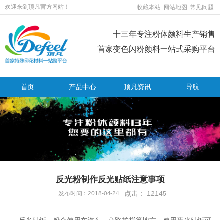
欢迎来到顶凡官方网站！
收藏本站
网站地图
常见问题
十三年专注粉体颜料生产销售
首家变色闪粉颜料一站式采购平台
首页
产品中心
顶凡资讯
导航
反光粉制作反光贴纸注意事项
点击：
12145
发布时间：2018-04-24
反光贴纸一般会使用在汽车、公路护栏等地方，使用夜光贴纸可