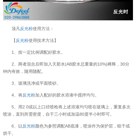
顶凡
反光粉
使用方法：
【
反光粉
使用技术方法】
1、按一定比例调配好胶水。
2、两者混合后即加入天那水(AB胶水总重量的10%)稀释，30分
钟内有效，随用随配。
3、玻璃洗净或平面喷砂。
4、将
反光粉
加入配好的胶水溶液中搅拌均匀。
5、用2.0或以上口径喷枪将上述溶液均匀喷在玻璃上，重复多次
喷涂，直到所需密度，自干三小时或加温80度半小时即可。
6、以
反光粉
颜色为参照调配AB底漆，喷涂作为保护层，晾干或
烘干。