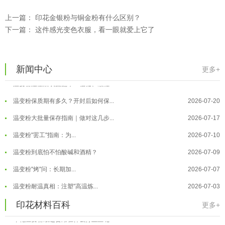
上一篇：
印花金银粉与铜金粉有什么区别？
下一篇：
这件感光变色衣服，看一眼就爱上它了
温变粉可以做防伪标签、温变防伪吗...
2026-08-05
温变粉适合做热变还是冷变？
2026-08-04
新闻中心
更多+
温变粉注塑后表面翻车？粗糙、颗粒...
2026-07-28
温变粉保质期有多久？开封后如何保...
2026-07-20
温变粉大批量保存指南｜做对这几步...
2026-07-17
温变粉"罢工"指南：为...
2026-07-10
温变粉到底怕不怕酸碱和酒精？
2026-07-09
温变粉"烤"问：长期加...
2026-07-07
温变粉丝印到底用多少目网版？这篇...
2026-06-11
温变粉耐温真相：注塑"高温炼...
2026-07-03
反光粉太久不用结块要怎么处理？
2025-07-11
夜间安全卫士：丝印反光粉搭配全攻...
2026-01-20
印花材料百科
更多+
印花温变粉最适合用在什么行业上呢...
2025-06-20
温变粉可以做防伪标签、温变防伪吗...
2026-08-05