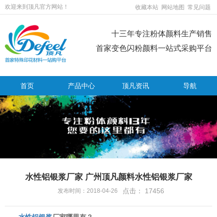
欢迎来到顶凡官方网站！
收藏本站
网站地图
常见问题
十三年专注粉体颜料生产销售
首家变色闪粉颜料一站式采购平台
首页
产品中心
顶凡资讯
导航
水性铝银浆厂家 广州顶凡颜料水性铝银浆厂家
点击：
17456
发布时间：2018-04-26
水性铝银浆
厂家哪里有？