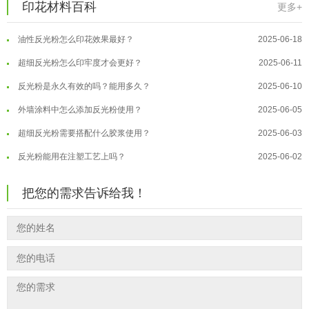
印花材料百科
更多+
印花温变粉最适合用在什么行业上呢...
2025-06-20
温变粉用在儿童玩具上能用吗？
2026-08-10
油性反光粉怎么印花效果最好？
2025-06-18
温变粉可以做防伪标签、温变防伪吗...
2026-08-05
超细反光粉怎么印牢度才会更好？
2025-06-11
温变粉适合做热变还是冷变？
2026-08-04
反光粉是永久有效的吗？能用多久？
2025-06-10
温变粉注塑后表面翻车？粗糙、颗粒...
2026-07-28
外墙涂料中怎么添加反光粉使用？
2025-06-05
温变粉保质期有多久？开封后如何保...
2026-07-20
超细反光粉需要搭配什么胶浆使用？
2025-06-03
温变粉大批量保存指南｜做对这几步...
2026-07-17
反光粉能用在注塑工艺上吗？
2025-06-02
温变粉"罢工"指南：为...
2026-07-10
反光粉可以混合其他颜料一起使用吗...
2025-05-23
温变粉到底怕不怕酸碱和酒精？
2026-07-09
把您的需求告诉给我！
温变粉丝印到底用多少目网版？这篇...
2026-06-11
温变粉"烤"问：长期加...
2026-07-07
反光粉太久不用结块要怎么处理？
2025-07-11
温变粉耐温真相：注塑"高温炼...
2026-07-03
印花温变粉最适合用在什么行业上呢...
2025-06-20
油性反光粉怎么印花效果最好？
2025-06-18
超细反光粉怎么印牢度才会更好？
2025-06-11