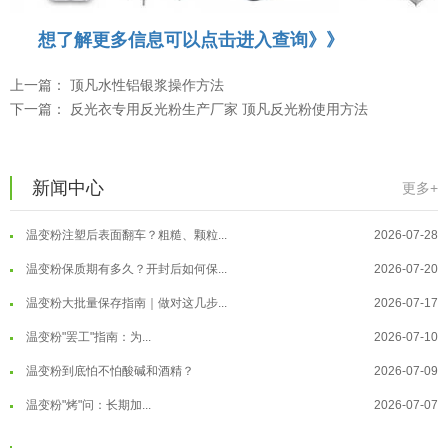
想了解更多信息可以点击进入查询》》
上一篇：
顶凡水性铝银浆操作方法
下一篇：
反光衣专用反光粉生产厂家 顶凡反光粉使用方法
温变粉用在儿童玩具上能用吗？
2026-08-10
温变粉可以做防伪标签、温变防伪吗...
2026-08-05
新闻中心
更多+
温变粉适合做热变还是冷变？
2026-08-04
温变粉注塑后表面翻车？粗糙、颗粒...
2026-07-28
温变粉保质期有多久？开封后如何保...
2026-07-20
温变粉大批量保存指南｜做对这几步...
2026-07-17
温变粉"罢工"指南：为...
2026-07-10
温变粉到底怕不怕酸碱和酒精？
2026-07-09
温变粉丝印到底用多少目网版？这篇...
2026-06-11
温变粉"烤"问：长期加...
2026-07-07
反光粉太久不用结块要怎么处理？
2025-07-11
温变粉耐温真相：注塑"高温炼...
2026-07-03