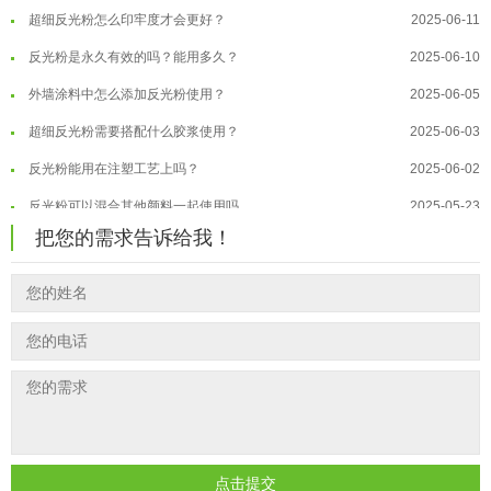
超细反光粉怎么印牢度才会更好？
2025-06-11
温变粉注塑后表面翻车？粗糙、颗粒...
2026-07-28
反光粉是永久有效的吗？能用多久？
2025-06-10
温变粉保质期有多久？开封后如何保...
2026-07-20
外墙涂料中怎么添加反光粉使用？
2025-06-05
温变粉大批量保存指南｜做对这几步...
2026-07-17
超细反光粉需要搭配什么胶浆使用？
2025-06-03
温变粉"罢工"指南：为...
2026-07-10
反光粉能用在注塑工艺上吗？
2025-06-02
温变粉到底怕不怕酸碱和酒精？
2026-07-09
反光粉可以混合其他颜料一起使用吗...
2025-05-23
温变粉"烤"问：长期加...
2026-07-07
把您的需求告诉给我！
温变粉丝印到底用多少目网版？这篇...
2026-06-11
温变粉耐温真相：注塑"高温炼...
2026-07-03
反光粉太久不用结块要怎么处理？
2025-07-11
夜间安全卫士：丝印反光粉搭配全攻...
2026-01-20
印花温变粉最适合用在什么行业上呢...
2025-06-20
油性反光粉怎么印花效果最好？
2025-06-18
超细反光粉怎么印牢度才会更好？
2025-06-11
反光粉是永久有效的吗？能用多久？
2025-06-10
外墙涂料中怎么添加反光粉使用？
2025-06-05
点击提交