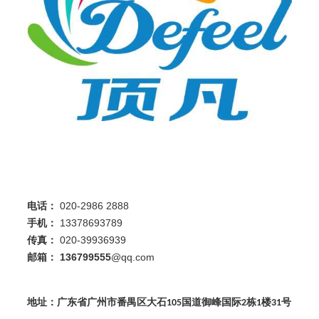
电话：
020-2986 2888
手机：
13378693789
传真：
020-39936939
邮箱：
136799555
@qq.com
地址：广东省
广州市番禺区大石
国道御峰国际
栋
楼
号
105
2
1
31