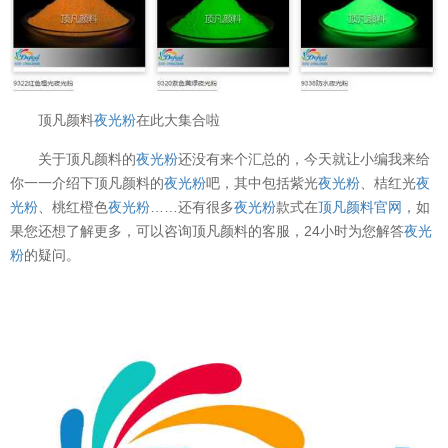
顶凡颜料
夜光粉
在此大集合啦
关于顶凡颜料的
夜光粉
还没有来个汇总的，今天就让小编我来给
你一一介绍下顶凡颜料的
夜光粉
吧，其中包括紫光
夜光粉
、桔红光
夜
光粉
、桃红橙色
夜光粉
……还有很多
夜光粉
款式在
顶凡颜料官网
，如
果您还想了解更多，可以咨询顶凡颜料的客服，24小时为您解答
夜光
粉
的疑问。