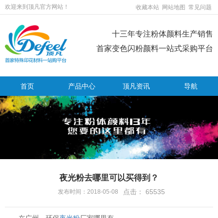
欢迎来到顶凡官方网站！
收藏本站
网站地图
常见问题
十三年专注粉体颜料生产销售
首家变色闪粉颜料一站式采购平台
首页
产品中心
顶凡资讯
导航
夜光粉去哪里可以买得到？
点击：
65535
发布时间：2018-05-08
在广州，环保
夜光粉
厂家哪里有