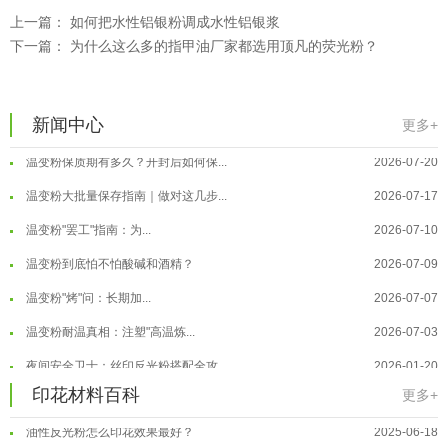
上一篇：
如何把水性铝银粉调成水性铝银浆
下一篇：
为什么这么多的指甲油厂家都选用顶凡的荧光粉？
温变粉可以做防伪标签、温变防伪吗...
2026-08-05
温变粉适合做热变还是冷变？
2026-08-04
温变粉注塑后表面翻车？粗糙、颗粒...
2026-07-28
新闻中心
更多+
温变粉保质期有多久？开封后如何保...
2026-07-20
温变粉大批量保存指南｜做对这几步...
2026-07-17
温变粉"罢工"指南：为...
2026-07-10
温变粉到底怕不怕酸碱和酒精？
2026-07-09
温变粉"烤"问：长期加...
2026-07-07
温变粉丝印到底用多少目网版？这篇...
2026-06-11
温变粉耐温真相：注塑"高温炼...
2026-07-03
反光粉太久不用结块要怎么处理？
2025-07-11
夜间安全卫士：丝印反光粉搭配全攻...
2026-01-20
印花温变粉最适合用在什么行业上呢...
2025-06-20
印花材料百科
温变粉可以做防伪标签、温变防伪吗...
2026-08-05
更多+
油性反光粉怎么印花效果最好？
2025-06-18
温变粉适合做热变还是冷变？
2026-08-04