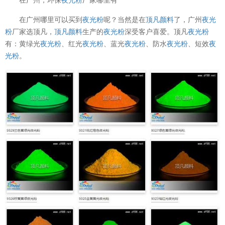
在广州哪里可以买到
夜光粉
呢？当然是在
顶凡颜料
了，广州
夜光
粉
厂家选顶凡，
顶凡颜料
生产的
夜光粉
深受客户喜爱。顶凡
夜光粉
有：黄绿光
夜光粉
、红光
夜光粉
、蓝光
夜光粉
、防水
夜光粉
、短效
夜
光粉
。