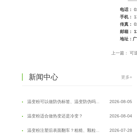
电话：
0
手机：
1
传真：
0
邮箱：
1
地址：
上一篇：
可
新闻中心
更多+
温变粉可以做防伪标签、温变防伪吗...
2026-08-05
温变粉适合做热变还是冷变？
2026-08-04
温变粉注塑后表面翻车？粗糙、颗粒...
2026-07-28
温变粉保质期有多久？开封后如何保...
2026-07-20