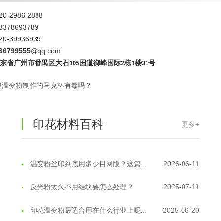
20-2986 2888
3378693789
20-39936939
36799555
@qq.com
广东省
广州市番禺区大石
国道御峰国际
栋
楼
号
105
2
1
31
逆温变粉制作的马克杯有毒吗？
印花材料百科
更多+
温变粉丝印到底用多少目网版？这篇...
2026-06-11
反光粉太久不用结块要怎么处理？
2025-07-11
印花温变粉最适合用在什么行业上呢...
2025-06-20
油性反光粉怎么印花效果最好？
2025-06-18