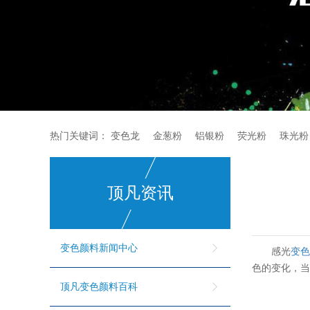
热门关键词：
变色龙
金葱粉
铝银粉
荧光粉
珠光粉
顶凡资讯
变色颜料新闻中心
感光
变
色的变化，
顶凡变色颜料百科