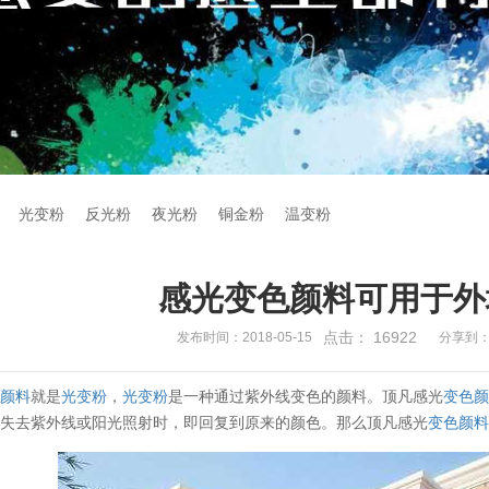
光变粉
反光粉
夜光粉
铜金粉
温变粉
感光变色颜料可用于外
点击：
16922
发布时间：2018-05-15
分享到
色颜料
就是
光变粉
，
光变粉
是一种通过紫外线变色的颜料。顶凡感光
变色
当失去紫外线或阳光照射时，即回复到原来的颜色。那么顶凡感光
变色颜