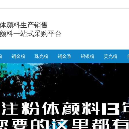
体颜料生产销售
颜料一站式采购平台
粉
铜金粉
珠光粉
铜金浆
铝银粉
荧光粉