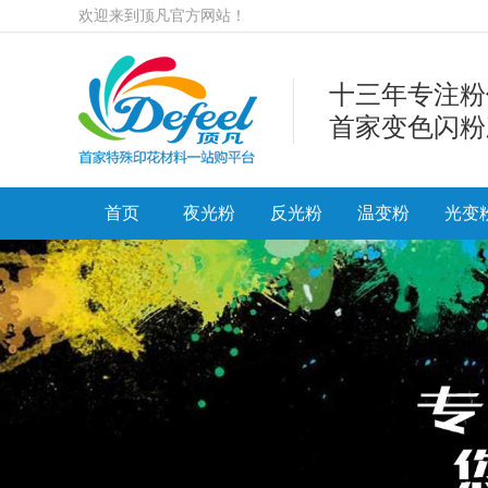
欢迎来到顶凡官方网站！
十三年专注粉
首家变色闪粉
首页
夜光粉
反光粉
温变粉
光变