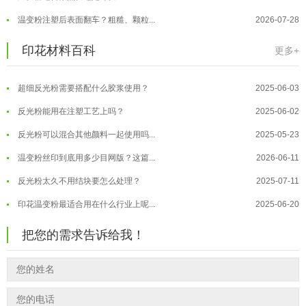
超细反光粉怎么印牢度才会更好？
2025-06-11
温变粉注塑后表面翻车？粗糙、颗粒...
2026-07-28
反光粉是永久有效的吗？能用多久？
2025-06-10
温变粉保质期有多久？开封后如何保...
2026-07-20
印花材料百科
更多+
外墙涂料中怎么添加反光粉使用？
2025-06-05
温变粉大批量保存指南｜做对这几步...
2026-07-17
超细反光粉需要搭配什么胶浆使用？
2025-06-03
温变粉"罢工"指南：为...
2026-07-10
反光粉能用在注塑工艺上吗？
2025-06-02
温变粉到底怕不怕酸碱和酒精？
2026-07-09
反光粉可以混合其他颜料一起使用吗...
2025-05-23
温变粉"烤"问：长期加...
2026-07-07
温变粉丝印到底用多少目网版？这篇...
2026-06-11
温变粉耐温真相：注塑"高温炼...
2026-07-03
反光粉太久不用结块要怎么处理？
2025-07-11
夜间安全卫士：丝印反光粉搭配全攻...
2026-01-20
印花温变粉最适合用在什么行业上呢...
2025-06-20
油性反光粉怎么印花效果最好？
2025-06-18
把您的需求告诉给我！
超细反光粉怎么印牢度才会更好？
2025-06-11
反光粉是永久有效的吗？能用多久？
2025-06-10
外墙涂料中怎么添加反光粉使用？
2025-06-05