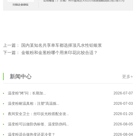
温变粉可以做防伪标签、温变防伪吗...
2026-08-05
温变粉适合做热变还是冷变？
2026-08-04
温变粉注塑后表面翻车？粗糙、颗粒...
2026-07-28
上一篇：
国内某知名共享单车都选择顶凡水性铝银浆
温变粉保质期有多久？开封后如何保...
2026-07-20
下一篇：
金银粉和金葱粉哪个用来印花比较合适？
温变粉大批量保存指南｜做对这几步...
2026-07-17
温变粉"罢工"指南：为...
2026-07-10
新闻中心
更多+
温变粉到底怕不怕酸碱和酒精？
2026-07-09
温变粉"烤"问：长期加...
2026-07-07
温变粉丝印到底用多少目网版？这篇...
2026-06-11
温变粉耐温真相：注塑"高温炼...
2026-07-03
反光粉太久不用结块要怎么处理？
2025-07-11
夜间安全卫士：丝印反光粉搭配全攻...
2026-01-20
印花温变粉最适合用在什么行业上呢...
2025-06-20
温变粉可以做防伪标签、温变防伪吗...
2026-08-05
油性反光粉怎么印花效果最好？
2025-06-18
温变粉适合做热变还是冷变？
2026-08-04