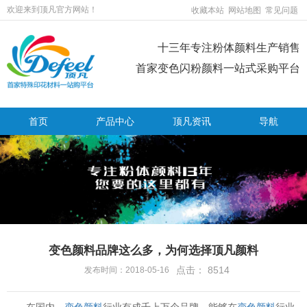
欢迎来到顶凡官方网站！
收藏本站
网站地图
常见问题
十三年专注粉体颜料生产销售
首家变色闪粉颜料一站式采购平台
首页
产品中心
顶凡资讯
导航
变色颜料品牌这么多，为何选择顶凡颜料
点击：
8514
发布时间：2018-05-16
在国内，
变色颜料
行业有成千上万个品牌，能够在
变色颜料
行业