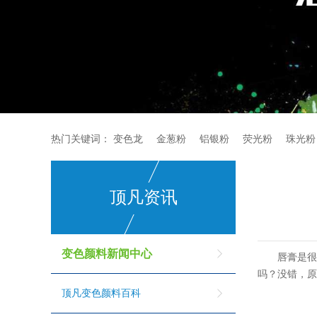
热门关键词：
变色龙
金葱粉
铝银粉
荧光粉
珠光粉
顶凡资讯
变色颜料新闻中心
唇膏是
吗？没错，
顶凡变色颜料百科