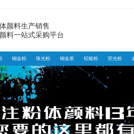
体颜料生产销售
颜料一站式采购平台
粉
铜金粉
珠光粉
铜金浆
铝银粉
荧光粉