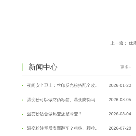
温变粉大批量保存指南｜做对这几步...
2026-07-17
温变粉"罢工"指南：为...
2026-07-10
温变粉到底怕不怕酸碱和酒精？
2026-07-09
上一篇：
优
温变粉"烤"问：长期加...
2026-07-07
温变粉耐温真相：注塑"高温炼...
2026-07-03
新闻中心
更多+
夜间安全卫士：丝印反光粉搭配全攻...
2026-01-20
温变粉可以做防伪标签、温变防伪吗...
2026-08-05
温变粉适合做热变还是冷变？
2026-08-04
温变粉注塑后表面翻车？粗糙、颗粒...
2026-07-28
温变粉保质期有多久？开封后如何保...
2026-07-20