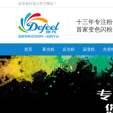
欢迎来到顶凡官方网站！
十三年专注粉
首家变色闪粉
首页
夜光粉
反光粉
温变粉
光变