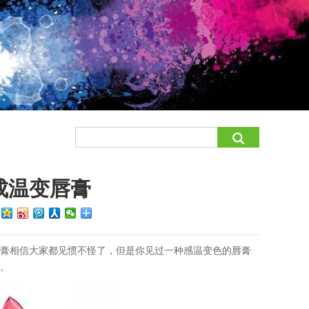
成温变唇膏
：
唇膏相信大家都见惯不怪了，但是你见过一种感温变色的唇膏
吧。