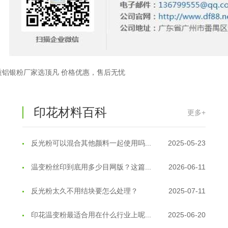
超细反光粉怎么印牢度才会更好？
2025-06-11
反光粉是永久有效的吗？能用多久？
2025-06-10
外墙涂料中怎么添加反光粉使用？
2025-06-05
质铝银粉厂家选顶凡 价格优惠，售后无忧
超细反光粉需要搭配什么胶浆使用？
2025-06-03
反光粉能用在注塑工艺上吗？
2025-06-02
印花材料百科
更多+
反光粉可以混合其他颜料一起使用吗...
2025-05-23
温变粉丝印到底用多少目网版？这篇...
2026-06-11
反光粉太久不用结块要怎么处理？
2025-07-11
印花温变粉最适合用在什么行业上呢...
2025-06-20
油性反光粉怎么印花效果最好？
2025-06-18