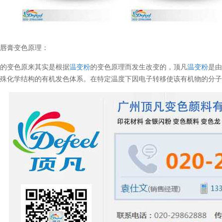
色唇膏变色原理：
膏的变色原来其实是根据
温变粉
的变色原理而发生改变的，顶凡
温变粉
是由
特殊化学结构的有机发色体系。在特定温度下因电子转移使该有机物的分
温变粉丝印到底用多少目网版？这篇...
2026-06-11
反光粉太久不用结块要怎么处理？
2025-07-11
印花温变粉最适合用在什么行业上呢...
2025-06-20
油性反光粉怎么印花效果最好？
2025-06-18