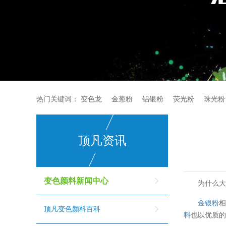
热门关键词：
变色龙
金葱粉
铝银粉
荧光粉
珠光粉
顶凡资讯
变色颜料新闻中心
为什么
金银粉
顶凡变色颜料百科
料
也以优质