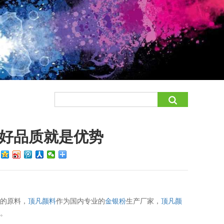
好品质就是优势
：
要的原料，
顶凡颜料
作为国内专业的
金银粉
生产厂家，
顶凡颜
粉
。