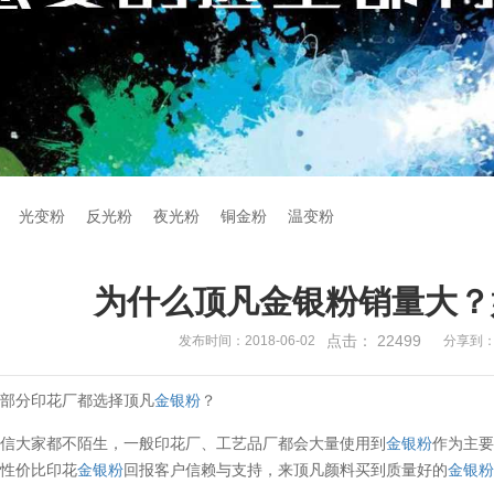
光变粉
反光粉
夜光粉
铜金粉
温变粉
为什么顶凡金银粉销量大？
点击：
22499
发布时间：2018-06-02
分享到
大部分印花厂都选择顶凡
金银粉
？
相信大家都不陌生，一般印花厂、工艺品厂都会大量使用到
金银粉
作为主
的性价比印花
金银粉
回报客户信赖与支持，来顶凡颜料买到质量好的
金银