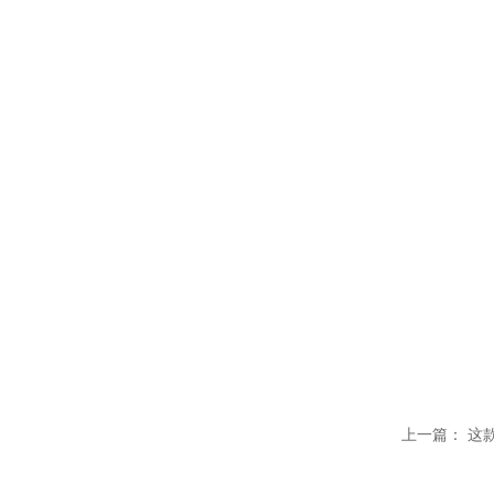
温变粉可以做防伪标签、温变防伪吗...
2026-08-05
温变粉适合做热变还是冷变？
2026-08-04
上一篇：
这
温变粉注塑后表面翻车？粗糙、颗粒...
2026-07-28