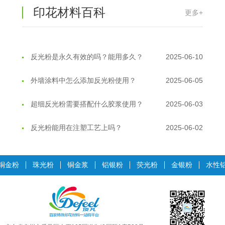
油性反光粉怎么印花效果最好？
2025-06-18
印花材料百科
更多+
超细反光粉怎么印牢度才会更好？
2025-06-11
反光粉是永久有效的吗？能用多久？
2025-06-10
外墙涂料中怎么添加反光粉使用？
2025-06-05
超细反光粉需要搭配什么胶浆使用？
2025-06-03
反光粉能用在注塑工艺上吗？
2025-06-02
反光粉可以混合其他颜料一起使用吗...
2025-05-23
铜金粉
珠光粉
铜金浆
铝银粉
荧光粉
金银粉
水性
温变粉丝印到底用多少目网版？这篇...
2026-06-11
反光粉太久不用结块要怎么处理？
2025-07-11
印花温变粉最适合用在什么行业上呢...
2025-06-20