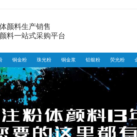
体颜料生产销售
颜料一站式采购平台
粉
铜金粉
珠光粉
铜金浆
铝银粉
荧光粉