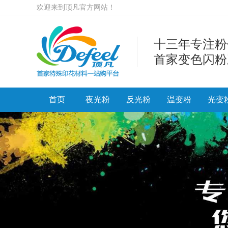
欢迎来到顶凡官方网站！
十三年专注粉
首家变色闪粉
首页
夜光粉
反光粉
温变粉
光变