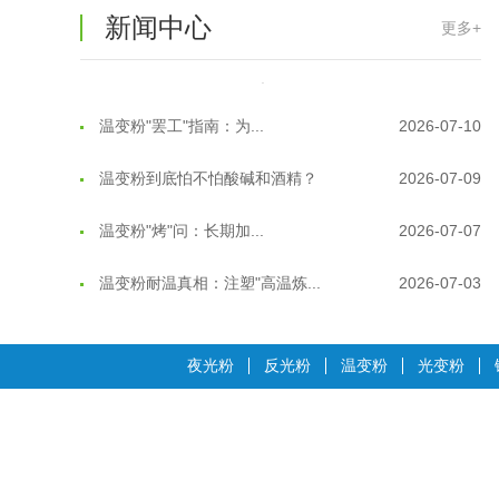
温变粉保质期有多久？开封后如何保...
2026-07-20
新闻中心
更多+
温变粉大批量保存指南｜做对这几步...
2026-07-17
温变粉"罢工"指南：为...
2026-07-10
温变粉到底怕不怕酸碱和酒精？
2026-07-09
温变粉"烤"问：长期加...
2026-07-07
温变粉耐温真相：注塑"高温炼...
2026-07-03
夜间安全卫士：丝印反光粉搭配全攻...
2026-01-20
夜光粉
反光粉
温变粉
光变粉
温变粉可以做防伪标签、温变防伪吗...
2026-08-05
温变粉适合做热变还是冷变？
2026-08-04
温变粉注塑后表面翻车？粗糙、颗粒...
2026-07-28