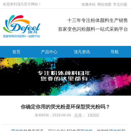
欢迎来到顶凡官方网站！
收藏本站
网站地图
常见问题
十三年专注粉体颜料生产销售
首家变色闪粉颜料一站式采购平台
首页
产品中心
顶凡资讯
导航
你确定你用的荧光粉是环保型荧光粉吗？
点击：
19202
发布时间：2018-06-04
荧光粉
种类有很多，可以分为LED专用
荧光粉
、放射性
荧光粉
和