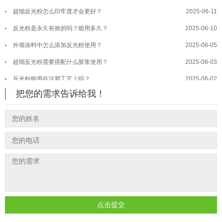
超细反光粉怎么印牢度才会更好？
2025-06-11
温变粉注塑后表面翻车？粗糙、颗粒...
2026-07-28
反光粉是永久有效的吗？能用多久？
2025-06-10
温变粉保质期有多久？开封后如何保...
2026-07-20
外墙涂料中怎么添加反光粉使用？
2025-06-05
温变粉大批量保存指南｜做对这几步...
2026-07-17
超细反光粉需要搭配什么胶浆使用？
2025-06-03
温变粉"罢工"指南：为...
2026-07-10
反光粉能用在注塑工艺上吗？
2025-06-02
温变粉到底怕不怕酸碱和酒精？
2026-07-09
反光粉可以混合其他颜料一起使用吗...
2025-05-23
把您的需求告诉给我！
温变粉"烤"问：长期加...
2026-07-07
温变粉丝印到底用多少目网版？这篇...
2026-06-11
温变粉耐温真相：注塑"高温炼...
2026-07-03
反光粉太久不用结块要怎么处理？
2025-07-11
夜间安全卫士：丝印反光粉搭配全攻...
2026-01-20
印花温变粉最适合用在什么行业上呢...
2025-06-20
油性反光粉怎么印花效果最好？
2025-06-18
超细反光粉怎么印牢度才会更好？
2025-06-11
反光粉是永久有效的吗？能用多久？
2025-06-10
点击提交
外墙涂料中怎么添加反光粉使用？
2025-06-05