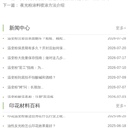
下一篇：
夜光粉涂料喷涂方法介绍
温变粉可以做防伪标签、温变防伪吗...
2026-08-05
温变粉适合做热变还是冷变？
2026-08-04
新闻中心
更多+
温变粉注塑后表面翻车？粗糙、颗粒...
2026-07-28
温变粉保质期有多久？开封后如何保...
2026-07-20
温变粉大批量保存指南｜做对这几步...
2026-07-17
温变粉"罢工"指南：为...
2026-07-10
温变粉到底怕不怕酸碱和酒精？
2026-07-09
温变粉"烤"问：长期加...
2026-07-07
温变粉丝印到底用多少目网版？这篇...
2026-06-11
温变粉耐温真相：注塑"高温炼...
2026-07-03
反光粉太久不用结块要怎么处理？
2025-07-11
夜间安全卫士：丝印反光粉搭配全攻...
2026-01-20
印花材料百科
更多+
印花温变粉最适合用在什么行业上呢...
2025-06-20
温变粉可以做防伪标签、温变防伪吗...
2026-08-05
油性反光粉怎么印花效果最好？
2025-06-18
温变粉适合做热变还是冷变？
2026-08-04