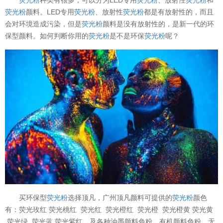
荧光粉
颜料。LED专用
荧光粉
、放射性
荧光粉
都是有放射性的，而且
会对环境造成污染，但是
荧光粉
颜料是没有放射性的，是新一代的环
保型颜料。如何判断你用的
荧光粉
是不是环保
荧光粉
呢？
买环保型
荧光粉
选择顶凡，广州顶凡颜料可提供的
荧光粉
颜色
有：荧光玫红 荧光桃红 荧光红 荧光橙红 荧光橙 荧光橙黄 荧光黄
荧光绿 荧光蓝 荧光紫红，及各种油墨颜料色粉，有机颜料色粉，无