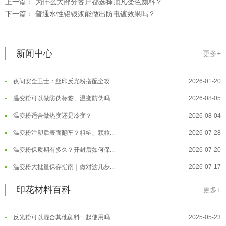
上一篇：
为什么大部分客户都选择顶凡变色颜料？
温变粉"罢工"指南：为...
2026-07-10
下一篇：
普通水性铝银浆能做出防电镀效果吗？
温变粉到底怕不怕酸碱和酒精？
2026-07-09
温变粉"烤"问：长期加...
2026-07-07
新闻中心
更多+
温变粉丝印到底用多少目网版？这篇...
2026-06-11
温变粉耐温真相：注塑"高温炼...
2026-07-03
反光粉太久不用结块要怎么处理？
2025-07-11
夜间安全卫士：丝印反光粉搭配全攻...
2026-01-20
印花温变粉最适合用在什么行业上呢...
2025-06-20
温变粉可以做防伪标签、温变防伪吗...
2026-08-05
油性反光粉怎么印花效果最好？
2025-06-18
温变粉适合做热变还是冷变？
2026-08-04
超细反光粉怎么印牢度才会更好？
2025-06-11
温变粉注塑后表面翻车？粗糙、颗粒...
2026-07-28
反光粉是永久有效的吗？能用多久？
2025-06-10
温变粉保质期有多久？开封后如何保...
2026-07-20
外墙涂料中怎么添加反光粉使用？
2025-06-05
温变粉大批量保存指南｜做对这几步...
2026-07-17
超细反光粉需要搭配什么胶浆使用？
2025-06-03
温变粉"罢工"指南：为...
2026-07-10
印花材料百科
更多+
反光粉能用在注塑工艺上吗？
2025-06-02
温变粉到底怕不怕酸碱和酒精？
2026-07-09
反光粉可以混合其他颜料一起使用吗...
2025-05-23
温变粉"烤"问：长期加...
2026-07-07