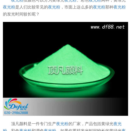
夜光粉
是人们比较常见的
夜光粉
，市面上这么多的
夜光粉
那种
夜光粉
的发光时间较长呢？
顶凡颜料是一件专门生产
夜光粉
的厂家，产品包括黄绿光
夜光
粉
、彩色
夜光粉
和调色
夜光粉
，如果你要找发光时间较长的黄绿光
夜