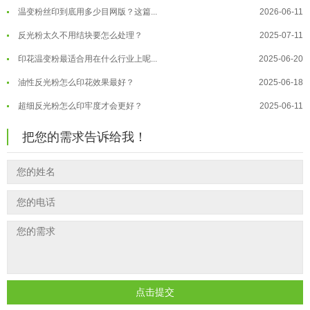
温变粉丝印到底用多少目网版？这篇...
2026-06-11
温变粉耐温真相：注塑"高温炼...
2026-07-03
反光粉太久不用结块要怎么处理？
2025-07-11
夜间安全卫士：丝印反光粉搭配全攻...
2026-01-20
印花温变粉最适合用在什么行业上呢...
2025-06-20
油性反光粉怎么印花效果最好？
2025-06-18
超细反光粉怎么印牢度才会更好？
2025-06-11
反光粉是永久有效的吗？能用多久？
2025-06-10
把您的需求告诉给我！
外墙涂料中怎么添加反光粉使用？
2025-06-05
超细反光粉需要搭配什么胶浆使用？
2025-06-03
反光粉能用在注塑工艺上吗？
2025-06-02
反光粉可以混合其他颜料一起使用吗...
2025-05-23
点击提交