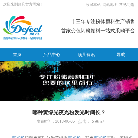
欢迎来到顶凡官方网站！
收藏本站
网站地图
常见问题
十三年专注粉体颜料生产销售
首家变色闪粉颜料一站式采购平台
首页
产品中心
顶凡资讯
导航
哪种黄绿光夜光粉发光时间长？
点击：
29657
发布时间：2018-06-05
夜光粉
按颜色可以分为黄绿光
夜光粉
、彩色
夜光粉
两种，黄绿光