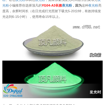
光粉
小编推荐你选择顶凡的
YG04-A3长效
夜光粉
，因为
这种
夜光粉
亮
度高，余辉时间长（在日光或灯光照射下吸光5-20分钟，有效持续发
光达到6-15小时），使用寿命15年以上。
温变粉可以做防伪标签、温变防伪吗...
2026-08-05
温变粉适合做热变还是冷变？
2026-08-04
温变粉注塑后表面翻车？粗糙、颗粒...
2026-07-28
温变粉保质期有多久？开封后如何保...
2026-07-20
温变粉大批量保存指南｜做对这几步...
2026-07-17