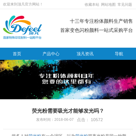
欢迎来到顶凡官方网站！
收藏本站
网站地图
常见问题
十三年专注粉体颜料生产销售
首家变色闪粉颜料一站式采购平台
首页
产品中心
顶凡资讯
导航
荧光粉需要吸光才能够发光吗？
点击：
10572
发布时间：2018-06-07
很多人对
荧光粉
有一个误区，以为
荧光粉
跟夜光粉是同一种颜