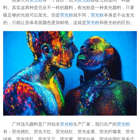
料。其实这两种是完全不一样的颜料，夜光粉是一种发光颜料，只要
吸足够的光就可以发光。但是
荧光粉
就不同，
荧光粉
本身是不会发光
的，只能让吾体表面颜色更加鲜艳，这就是
荧光粉
和夜光粉的区别。
广州顶凡颜料是广州知名
荧光粉
生产厂家，我们生产的
荧光粉
有：荧光桃红、荧光大红、荧光桔红、荧光金黄、荧光柠檬黄、荧光
绿色、荧光玫红、荧光宝兰、荧光紫、荧光白色、荧光中国红等多个