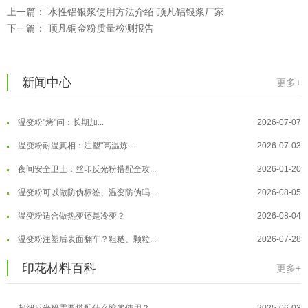
温变粉注塑后表面翻车？粗糙、颗粒...
2026-07-28
上一篇：
水性铝银浆使用方法介绍 顶凡铝银浆厂家
温变粉保质期有多久？开封后如何保...
2026-07-20
下一篇：
顶凡铜金粉质量检测报告
温变粉大批量保存指南｜做对这几步...
2026-07-17
温变粉"罢工"指南：为...
2026-07-10
新闻中心
更多+
温变粉到底怕不怕酸碱和酒精？
2026-07-09
温变粉"烤"问：长期加...
2026-07-07
温变粉丝印到底用多少目网版？这篇...
2026-06-11
温变粉耐温真相：注塑"高温炼...
2026-07-03
反光粉太久不用结块要怎么处理？
2025-07-11
夜间安全卫士：丝印反光粉搭配全攻...
2026-01-20
印花温变粉最适合用在什么行业上呢...
2025-06-20
温变粉可以做防伪标签、温变防伪吗...
2026-08-05
油性反光粉怎么印花效果最好？
2025-06-18
温变粉适合做热变还是冷变？
2026-08-04
超细反光粉怎么印牢度才会更好？
2025-06-11
温变粉注塑后表面翻车？粗糙、颗粒...
2026-07-28
反光粉是永久有效的吗？能用多久？
2025-06-10
温变粉保质期有多久？开封后如何保...
2026-07-20
印花材料百科
更多+
外墙涂料中怎么添加反光粉使用？
2025-06-05
温变粉大批量保存指南｜做对这几步...
2026-07-17
超细反光粉需要搭配什么胶浆使用？
2025-06-03
温变粉"罢工"指南：为...
2026-07-10