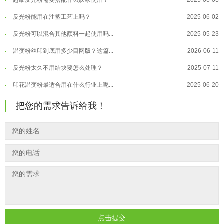
反光粉能用在注塑工艺上吗？
2025-06-02
温变粉到底怕不怕酸碱和酒精？
2026-07-09
反光粉可以混合其他颜料一起使用吗...
2025-05-23
温变粉"烤"问：长期加...
2026-07-07
温变粉丝印到底用多少目网版？这篇...
2026-06-11
温变粉耐温真相：注塑"高温炼...
2026-07-03
反光粉太久不用结块要怎么处理？
2025-07-11
夜间安全卫士：丝印反光粉搭配全攻...
2026-01-20
印花温变粉最适合用在什么行业上呢...
2025-06-20
油性反光粉怎么印花效果最好？
2025-06-18
把您的需求告诉给我！
超细反光粉怎么印牢度才会更好？
2025-06-11
反光粉是永久有效的吗？能用多久？
2025-06-10
外墙涂料中怎么添加反光粉使用？
2025-06-05
超细反光粉需要搭配什么胶浆使用？
2025-06-03
反光粉能用在注塑工艺上吗？
2025-06-02
反光粉可以混合其他颜料一起使用吗...
2025-05-23
点击提交