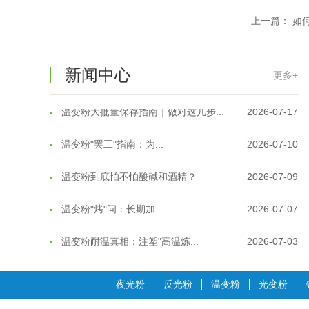
温变粉适合做热变还是冷变？
2026-08-04
上一篇：
如
温变粉注塑后表面翻车？粗糙、颗粒...
2026-07-28
温变粉保质期有多久？开封后如何保...
2026-07-20
新闻中心
更多+
温变粉大批量保存指南｜做对这几步...
2026-07-17
温变粉"罢工"指南：为...
2026-07-10
温变粉到底怕不怕酸碱和酒精？
2026-07-09
温变粉"烤"问：长期加...
2026-07-07
温变粉耐温真相：注塑"高温炼...
2026-07-03
夜间安全卫士：丝印反光粉搭配全攻...
2026-01-20
夜光粉
反光粉
温变粉
光变粉
温变粉可以做防伪标签、温变防伪吗...
2026-08-05