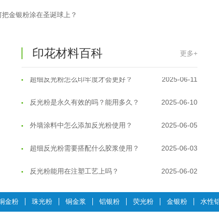
反光粉太久不用结块要怎么处理？
2025-07-11
何把金银粉涂在圣诞球上？
印花温变粉最适合用在什么行业上呢...
2025-06-20
油性反光粉怎么印花效果最好？
2025-06-18
印花材料百科
更多+
超细反光粉怎么印牢度才会更好？
2025-06-11
反光粉是永久有效的吗？能用多久？
2025-06-10
外墙涂料中怎么添加反光粉使用？
2025-06-05
超细反光粉需要搭配什么胶浆使用？
2025-06-03
反光粉能用在注塑工艺上吗？
2025-06-02
反光粉可以混合其他颜料一起使用吗...
2025-05-23
铜金粉
珠光粉
铜金浆
铝银粉
荧光粉
金银粉
水性
温变粉丝印到底用多少目网版？这篇...
2026-06-11