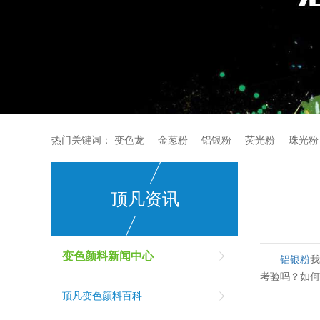
热门关键词：
变色龙
金葱粉
铝银粉
荧光粉
珠光粉
顶凡资讯
变色颜料新闻中心
铝银粉
考验吗？如
顶凡变色颜料百科