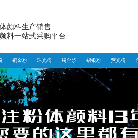
体颜料生产销售
颜料一站式采购平台
粉
铜金粉
珠光粉
铜金浆
铝银粉
荧光粉