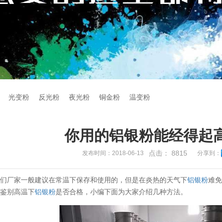
光变粉
反光粉
夜光粉
铜金粉
温变粉
你用的铝银粉能经得起
点击：
8815
发布时间：2018-06-13
分享到：
我们厂家一般建议在常温下保存和使用的，但是在炎热的天气下
铝银粉
难
何鉴别高温下
铝银粉
是否合格，小编下面为大家介绍几种方法。