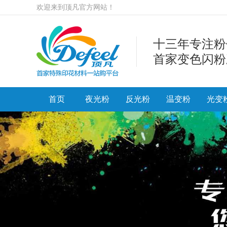
欢迎来到顶凡官方网站！
十三年专注粉
首家变色闪粉
首页
夜光粉
反光粉
温变粉
光变