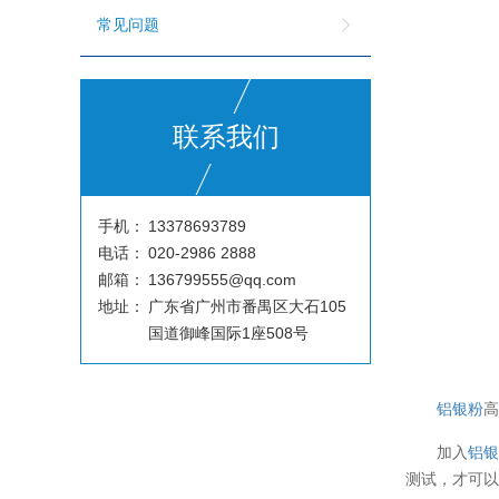
常见问题
联系我们
手机：
13378693789
电话：
020-2986 2888
邮箱：
136799555@qq.com
地址：
广东省广州市番禺区大石105
国道御峰国际1座508号
铝银粉
加入
铝
测试，才可