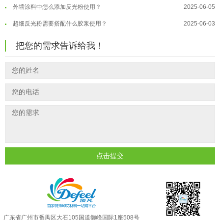
外墙涂料中怎么添加反光粉使用？
2025-06-05
温变粉大批量保存指南｜做对这几步...
2026-07-17
超细反光粉需要搭配什么胶浆使用？
2025-06-03
温变粉"罢工"指南：为...
2026-07-10
反光粉能用在注塑工艺上吗？
2025-06-02
温变粉到底怕不怕酸碱和酒精？
2026-07-09
把您的需求告诉给我！
反光粉可以混合其他颜料一起使用吗...
2025-05-23
温变粉"烤"问：长期加...
2026-07-07
温变粉丝印到底用多少目网版？这篇...
2026-06-11
温变粉耐温真相：注塑"高温炼...
2026-07-03
反光粉太久不用结块要怎么处理？
2025-07-11
夜间安全卫士：丝印反光粉搭配全攻...
2026-01-20
印花温变粉最适合用在什么行业上呢...
2025-06-20
油性反光粉怎么印花效果最好？
2025-06-18
超细反光粉怎么印牢度才会更好？
2025-06-11
反光粉是永久有效的吗？能用多久？
2025-06-10
点击提交
外墙涂料中怎么添加反光粉使用？
2025-06-05
超细反光粉需要搭配什么胶浆使用？
2025-06-03
反光粉能用在注塑工艺上吗？
2025-06-02
广东省广州市番禺区大石105国道御峰国际1座508号