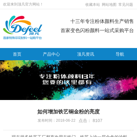
欢迎来到顶凡官方网站！
收藏本站
网站地图
常见问题
十三年专注粉体颜料生产销售
首家变色闪粉颜料一站式采购平台
首页
产品中心
顶凡资讯
导航
如何增加铁艺铜金粉的亮度
点击：
8107
发布时间：2018-06-22
现在很多铁艺工厂都喜欢用在铁门、铁艺上涂一层金色的涂料，