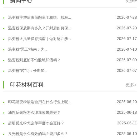
新闻中心
更多+
温变粉适合做热变还是冷变？
2026-08-04
温变粉注塑后表面翻车？粗糙、颗粒...
2026-07-28
温变粉保质期有多久？开封后如何保...
2026-07-20
温变粉大批量保存指南｜做对这几步...
2026-07-17
温变粉"罢工"指南：为...
2026-07-10
温变粉到底怕不怕酸碱和酒精？
2026-07-09
温变粉"烤"问：长期加...
2026-07-07
温变粉丝印到底用多少目网版？这篇...
2026-06-11
温变粉耐温真相：注塑"高温炼...
2026-07-03
印花材料百科
更多+
反光粉太久不用结块要怎么处理？
2025-07-11
夜间安全卫士：丝印反光粉搭配全攻...
2026-01-20
印花温变粉最适合用在什么行业上呢...
2025-06-20
温变粉可以做防伪标签、温变防伪吗...
2026-08-05
油性反光粉怎么印花效果最好？
2025-06-18
温变粉适合做热变还是冷变？
2026-08-04
超细反光粉怎么印牢度才会更好？
2025-06-11
温变粉注塑后表面翻车？粗糙、颗粒...
2026-07-28
反光粉是永久有效的吗？能用多久？
2025-06-10
温变粉保质期有多久？开封后如何保...
2026-07-20