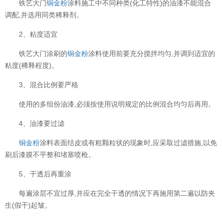
铁艺大门
铜金粉
涂料施工中不同种类(化工特性)的油漆不能混合
调配,并选用同类稀释剂。
2、粘度适宜
铁艺大门涂刷的
铜金粉
涂料使用前要充分搅拌均匀,并调到适宜的
粘度(稀释程度)。
3、混合比例要严格
使用的多组份油漆,必须按使用说明规定的比例混合均匀后再用。
4、油漆要过滤
铜金粉
涂料表面结皮或有粗颗粒状的现象时,应采取过滤措施,以免
刷后漆膜不平整和堵塞喷枪。
5、干透后再重涂
每遍涂层不宜过厚,并应在完全干透的情况下再施用第二遍以防夹
生(假干)起皱。