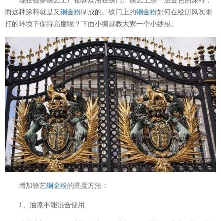
而这种涂料就是又
铜金粉
制成的。铁门上的
铜金粉
如何在经历风吹雨
打的环境下保持亮度呢？下面小编就教大家一个小妙招。
增加铁艺
铜金粉
的亮度方法：
1、油漆不能混合使用