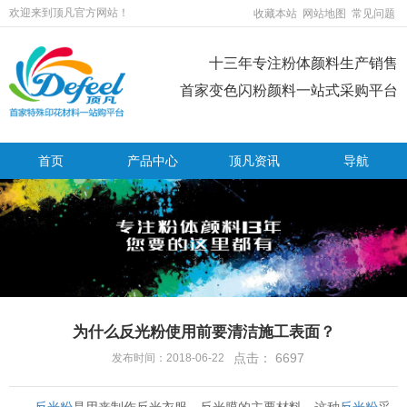
欢迎来到顶凡官方网站！
收藏本站
网站地图
常见问题
十三年专注粉体颜料生产销售
首家变色闪粉颜料一站式采购平台
首页
产品中心
顶凡资讯
导航
为什么反光粉使用前要清洁施工表面？
点击：
6697
发布时间：2018-06-22
反光粉
是用来制作反光衣服、反光膜的主要材料，这种
反光粉
采