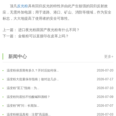
顶凡
反光粉
具有回归反光的特性并由此产生较强的回归反射效
应，无需外加电源；用于道路、港口、矿山、消防等领域，作为安全
标志，大大地提高了使用者的安全可靠性。
上一篇：
进口夜光粉跟国产夜光粉有什么不同？
下一篇：
金银粉可以直接印在皮革上吗？
温变粉可以做防伪标签、温变防伪吗...
2026-08-05
温变粉适合做热变还是冷变？
2026-08-04
新闻中心
更多+
温变粉注塑后表面翻车？粗糙、颗粒...
2026-07-28
温变粉保质期有多久？开封后如何保...
2026-07-20
温变粉大批量保存指南｜做对这几步...
2026-07-17
温变粉"罢工"指南：为...
2026-07-10
温变粉到底怕不怕酸碱和酒精？
2026-07-09
温变粉"烤"问：长期加...
2026-07-07
温变粉丝印到底用多少目网版？这篇...
2026-06-11
温变粉耐温真相：注塑"高温炼...
2026-07-03