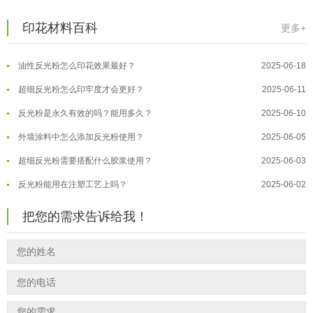
反光粉太久不用结块要怎么处理？
2025-07-11
夜间安全卫士：丝印反光粉搭配全攻...
2026-01-20
印花材料百科
更多+
印花温变粉最适合用在什么行业上呢...
2025-06-20
温变粉可以做防伪标签、温变防伪吗...
2026-08-05
油性反光粉怎么印花效果最好？
2025-06-18
温变粉适合做热变还是冷变？
2026-08-04
超细反光粉怎么印牢度才会更好？
2025-06-11
温变粉注塑后表面翻车？粗糙、颗粒...
2026-07-28
反光粉是永久有效的吗？能用多久？
2025-06-10
温变粉保质期有多久？开封后如何保...
2026-07-20
外墙涂料中怎么添加反光粉使用？
2025-06-05
温变粉大批量保存指南｜做对这几步...
2026-07-17
超细反光粉需要搭配什么胶浆使用？
2025-06-03
温变粉"罢工"指南：为...
2026-07-10
反光粉能用在注塑工艺上吗？
2025-06-02
温变粉到底怕不怕酸碱和酒精？
2026-07-09
反光粉可以混合其他颜料一起使用吗...
2025-05-23
温变粉"烤"问：长期加...
2026-07-07
把您的需求告诉给我！
温变粉丝印到底用多少目网版？这篇...
2026-06-11
温变粉耐温真相：注塑"高温炼...
2026-07-03
反光粉太久不用结块要怎么处理？
2025-07-11
夜间安全卫士：丝印反光粉搭配全攻...
2026-01-20
印花温变粉最适合用在什么行业上呢...
2025-06-20
油性反光粉怎么印花效果最好？
2025-06-18