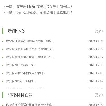
上一篇：
夜光粉制成的夜光油漆发光时间长吗？
下一篇：
为什么那么多厂家都选用水性铝银浆？
温变粉可以做防伪标签、温变防伪吗...
2026-08-05
新闻中心
更多+
温变粉适合做热变还是冷变？
2026-08-04
温变粉注塑后表面翻车？粗糙、颗粒...
2026-07-28
温变粉保质期有多久？开封后如何保...
2026-07-20
温变粉大批量保存指南｜做对这几步...
2026-07-17
温变粉"罢工"指南：为...
2026-07-10
温变粉到底怕不怕酸碱和酒精？
2026-07-09
温变粉"烤"问：长期加...
2026-07-07
温变粉丝印到底用多少目网版？这篇...
2026-06-11
温变粉耐温真相：注塑"高温炼...
2026-07-03
印花材料百科
更多+
反光粉太久不用结块要怎么处理？
2025-07-11
夜间安全卫士：丝印反光粉搭配全攻...
2026-01-20
印花温变粉最适合用在什么行业上呢...
2025-06-20
温变粉可以做防伪标签、温变防伪吗...
2026-08-05