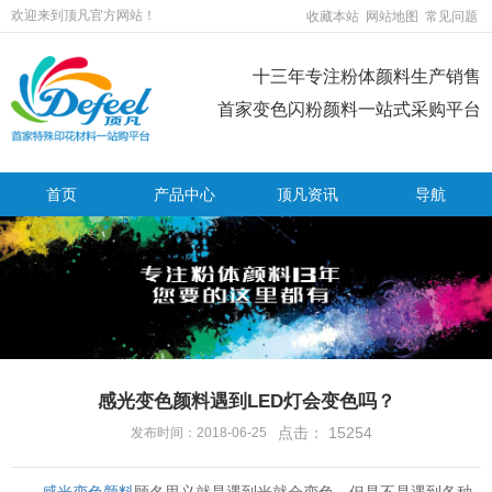
欢迎来到顶凡官方网站！
收藏本站
网站地图
常见问题
十三年专注粉体颜料生产销售
首家变色闪粉颜料一站式采购平台
首页
产品中心
顶凡资讯
导航
感光变色颜料遇到LED灯会变色吗？
点击：
15254
发布时间：2018-06-25
感光变色颜料
顾名思义就是遇到光就会变色，但是不是遇到各种