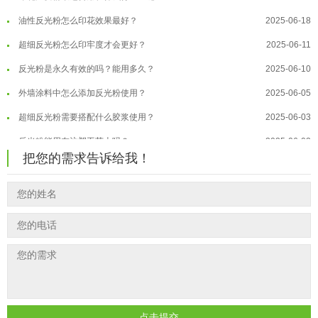
油性反光粉怎么印花效果最好？
2025-06-18
温变粉适合做热变还是冷变？
2026-08-04
超细反光粉怎么印牢度才会更好？
2025-06-11
温变粉注塑后表面翻车？粗糙、颗粒...
2026-07-28
反光粉是永久有效的吗？能用多久？
2025-06-10
温变粉保质期有多久？开封后如何保...
2026-07-20
外墙涂料中怎么添加反光粉使用？
2025-06-05
温变粉大批量保存指南｜做对这几步...
2026-07-17
超细反光粉需要搭配什么胶浆使用？
2025-06-03
温变粉"罢工"指南：为...
2026-07-10
反光粉能用在注塑工艺上吗？
2025-06-02
温变粉到底怕不怕酸碱和酒精？
2026-07-09
把您的需求告诉给我！
反光粉可以混合其他颜料一起使用吗...
2025-05-23
温变粉"烤"问：长期加...
2026-07-07
温变粉丝印到底用多少目网版？这篇...
2026-06-11
温变粉耐温真相：注塑"高温炼...
2026-07-03
反光粉太久不用结块要怎么处理？
2025-07-11
夜间安全卫士：丝印反光粉搭配全攻...
2026-01-20
印花温变粉最适合用在什么行业上呢...
2025-06-20
油性反光粉怎么印花效果最好？
2025-06-18
超细反光粉怎么印牢度才会更好？
2025-06-11
反光粉是永久有效的吗？能用多久？
2025-06-10
点击提交