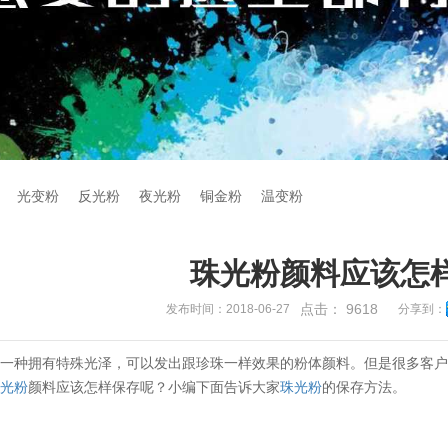
光变粉
反光粉
夜光粉
铜金粉
温变粉
珠光粉颜料应该怎
点击：
9618
发布时间：2018-06-27
分享到：
是一种拥有特殊光泽，可以发出跟珍珠一样效果的粉体颜料。但是很多客
珠光粉
颜料应该怎样保存呢？小编下面告诉大家
珠光粉
的保存方法。