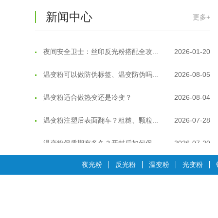
新闻中心
更多+
温变粉耐温真相：注塑"高温炼...
2026-07-03
夜间安全卫士：丝印反光粉搭配全攻...
2026-01-20
温变粉可以做防伪标签、温变防伪吗...
2026-08-05
温变粉适合做热变还是冷变？
2026-08-04
温变粉注塑后表面翻车？粗糙、颗粒...
2026-07-28
温变粉保质期有多久？开封后如何保...
2026-07-20
温变粉大批量保存指南｜做对这几步...
2026-07-17
夜光粉
反光粉
温变粉
光变粉
温变粉"罢工"指南：为...
2026-07-10
温变粉到底怕不怕酸碱和酒精？
2026-07-09