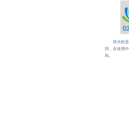
珠光粉
同，在使用
和。