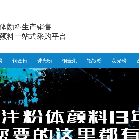
体颜料生产销售
颜料一站式采购平台
粉
铜金粉
珠光粉
铜金浆
铝银粉
荧光粉