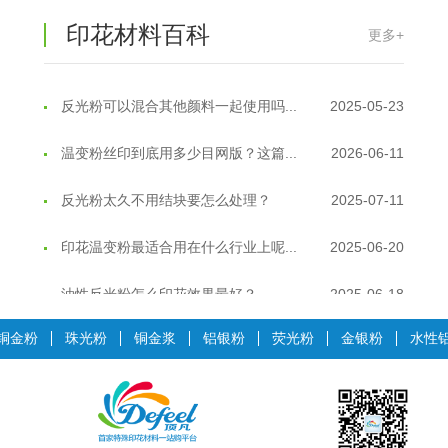
印花材料百科
更多+
反光粉能用在注塑工艺上吗？
2025-06-02
反光粉可以混合其他颜料一起使用吗...
2025-05-23
温变粉丝印到底用多少目网版？这篇...
2026-06-11
反光粉太久不用结块要怎么处理？
2025-07-11
印花温变粉最适合用在什么行业上呢...
2025-06-20
油性反光粉怎么印花效果最好？
2025-06-18
超细反光粉怎么印牢度才会更好？
2025-06-11
铜金粉
珠光粉
铜金浆
铝银粉
荧光粉
金银粉
水性
反光粉是永久有效的吗？能用多久？
2025-06-10
外墙涂料中怎么添加反光粉使用？
2025-06-05