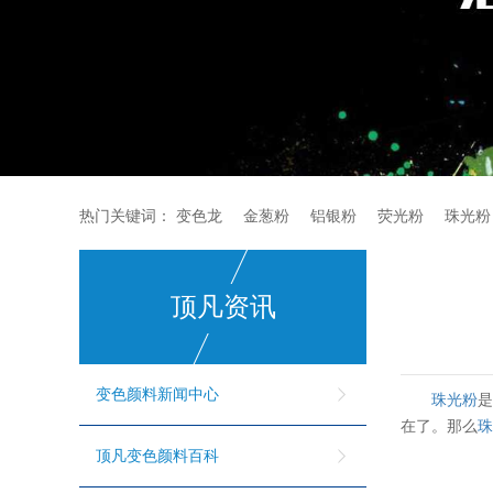
热门关键词：
变色龙
金葱粉
铝银粉
荧光粉
珠光粉
顶凡资讯
变色颜料新闻中心
珠光粉
在了。那么
顶凡变色颜料百科