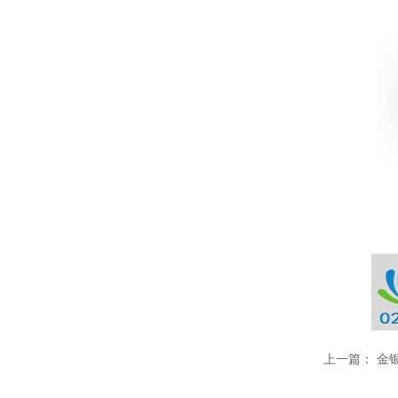
温变粉可以做防伪标签、温变防伪吗...
2026-08-05
温变粉适合做热变还是冷变？
2026-08-04
温变粉注塑后表面翻车？粗糙、颗粒...
2026-07-28
温变粉保质期有多久？开封后如何保...
2026-07-20
温变粉大批量保存指南｜做对这几步...
2026-07-17
温变粉"罢工"指南：为...
2026-07-10
温变粉到底怕不怕酸碱和酒精？
2026-07-09
上一篇：
金
温变粉"烤"问：长期加...
2026-07-07