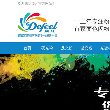
欢迎来到顶凡官方网站！
十三年专注粉
首家变色闪粉
首页
夜光粉
反光粉
温变粉
光变