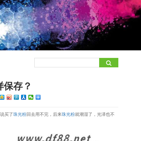
样保存？
户说买了
珠光粉
回去用不完，后来
珠光粉
就潮湿了，光泽也不