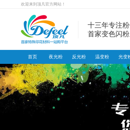
欢迎来到顶凡官方网站！
十三年专注粉
首家变色闪粉
首页
夜光粉
反光粉
温变粉
光变