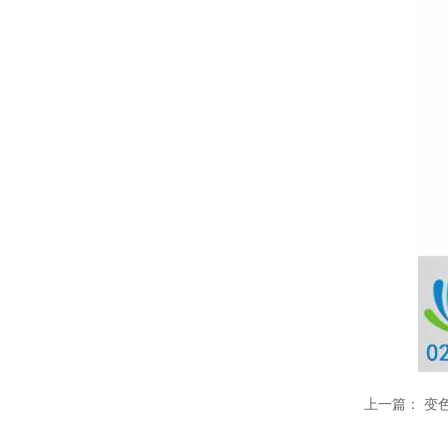
温变粉可以做防伪标签、温变防伪吗...
2026-08-05
温变粉适合做热变还是冷变？
2026-08-04
温变粉注塑后表面翻车？粗糙、颗粒...
2026-07-28
温变粉保质期有多久？开封后如何保...
2026-07-20
温变粉大批量保存指南｜做对这几步...
2026-07-17
温变粉"罢工"指南：为...
2026-07-10
温变粉到底怕不怕酸碱和酒精？
2026-07-09
上一篇：
变