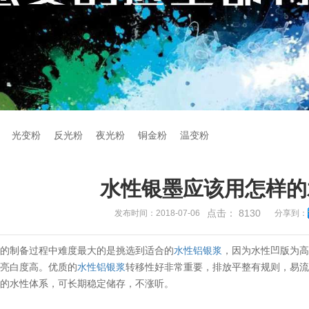
光变粉
反光粉
夜光粉
铜金粉
温变粉
水性银墨应该用怎样的
点击：
8130
发布时间：2018-07-06
分享到：
墨的制备过程中难度最大的是挑选到适合的
水性铝银浆
，因为水性凹版为
，亮白度高。优质的
水性铝银浆
转移性好非常重要，排放平整有规则，易
性的水性体系，可长期稳定储存，不涨听。