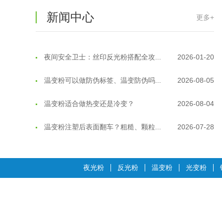
温变粉"烤"问：长期加...
2026-07-07
新闻中心
更多+
温变粉耐温真相：注塑"高温炼...
2026-07-03
夜间安全卫士：丝印反光粉搭配全攻...
2026-01-20
温变粉可以做防伪标签、温变防伪吗...
2026-08-05
温变粉适合做热变还是冷变？
2026-08-04
温变粉注塑后表面翻车？粗糙、颗粒...
2026-07-28
温变粉保质期有多久？开封后如何保...
2026-07-20
温变粉大批量保存指南｜做对这几步...
2026-07-17
夜光粉
反光粉
温变粉
光变粉
温变粉"罢工"指南：为...
2026-07-10
温变粉到底怕不怕酸碱和酒精？
2026-07-09