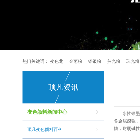
热门关键词：
变色龙
金葱粉
铝银粉
荧光粉
珠光粉
顶凡资讯
变色颜料新闻中心
水性银
备金属感强
蚀，耐弱碱
顶凡变色颜料百科