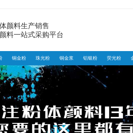
体颜料生产销售
颜料一站式采购平台
粉
铜金粉
珠光粉
铜金浆
铝银粉
荧光粉