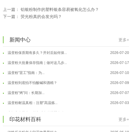
上一篇：
铝银粉制作的塑料银条容易被氧化怎么办？
下一篇：
荧光粉真的会发光吗？
温变粉可以做防伪标签、温变防伪吗...
2026-08-05
温变粉适合做热变还是冷变？
2026-08-04
新闻中心
更多+
温变粉注塑后表面翻车？粗糙、颗粒...
2026-07-28
温变粉保质期有多久？开封后如何保...
2026-07-20
温变粉大批量保存指南｜做对这几步...
2026-07-17
温变粉"罢工"指南：为...
2026-07-10
温变粉到底怕不怕酸碱和酒精？
2026-07-09
温变粉"烤"问：长期加...
2026-07-07
温变粉丝印到底用多少目网版？这篇...
2026-06-11
温变粉耐温真相：注塑"高温炼...
2026-07-03
反光粉太久不用结块要怎么处理？
2025-07-11
夜间安全卫士：丝印反光粉搭配全攻...
2026-01-20
印花材料百科
更多+
印花温变粉最适合用在什么行业上呢...
2025-06-20
温变粉可以做防伪标签、温变防伪吗...
2026-08-05
油性反光粉怎么印花效果最好？
2025-06-18
温变粉适合做热变还是冷变？
2026-08-04