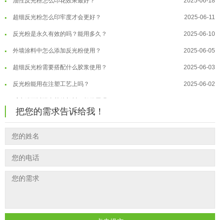
超细反光粉怎么印牢度才会更好？
2025-06-11
温变粉注塑后表面翻车？粗糙、颗粒...
2026-07-28
反光粉是永久有效的吗？能用多久？
2025-06-10
温变粉保质期有多久？开封后如何保...
2026-07-20
外墙涂料中怎么添加反光粉使用？
2025-06-05
温变粉大批量保存指南｜做对这几步...
2026-07-17
超细反光粉需要搭配什么胶浆使用？
2025-06-03
温变粉"罢工"指南：为...
2026-07-10
反光粉能用在注塑工艺上吗？
2025-06-02
温变粉到底怕不怕酸碱和酒精？
2026-07-09
反光粉可以混合其他颜料一起使用吗...
2025-05-23
温变粉"烤"问：长期加...
2026-07-07
把您的需求告诉给我！
温变粉丝印到底用多少目网版？这篇...
2026-06-11
温变粉耐温真相：注塑"高温炼...
2026-07-03
反光粉太久不用结块要怎么处理？
2025-07-11
夜间安全卫士：丝印反光粉搭配全攻...
2026-01-20
印花温变粉最适合用在什么行业上呢...
2025-06-20
油性反光粉怎么印花效果最好？
2025-06-18
超细反光粉怎么印牢度才会更好？
2025-06-11
反光粉是永久有效的吗？能用多久？
2025-06-10
外墙涂料中怎么添加反光粉使用？
2025-06-05