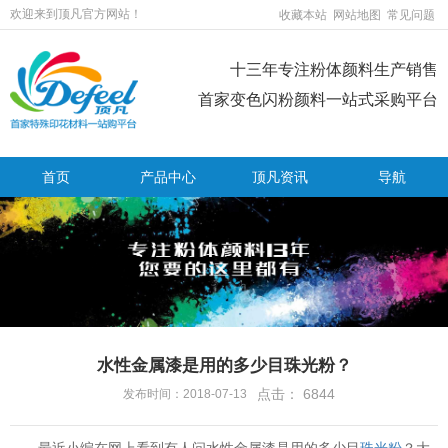
欢迎来到顶凡官方网站！
收藏本站
网站地图
常见问题
十三年专注粉体颜料生产销售
首家变色闪粉颜料一站式采购平台
首页
产品中心
顶凡资讯
导航
水性金属漆是用的多少目珠光粉？
点击：
6844
发布时间：2018-07-13
最近小编在网上看到有人问水性金属漆是用的多少目
珠光粉
？大