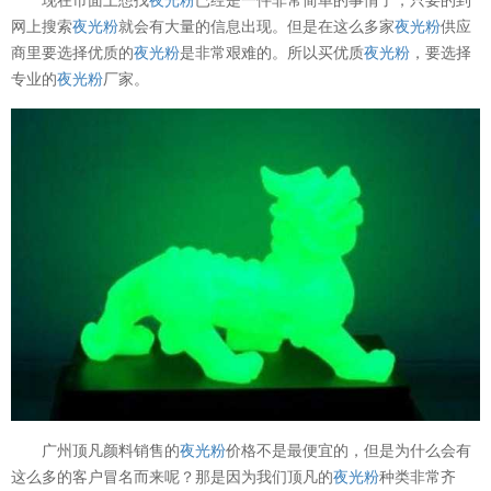
网上搜索
夜光粉
就会有大量的信息出现。但是在这么多家
夜光粉
供应
商里要选择优质的
夜光粉
是非常艰难的。所以买优质
夜光粉
，要选择
专业的
夜光粉
厂家。
广州顶凡颜料销售的
夜光粉
价格不是最便宜的，但是为什么会有
这么多的客户冒名而来呢？那是因为我们顶凡的
夜光粉
种类非常齐