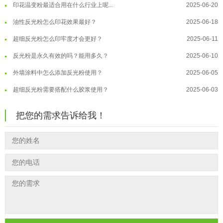
印花温变粉最适合用在什么行业上呢...
2025-06-20
温变粉可以做防伪标签、温变防伪吗...
2026-08-05
油性反光粉怎么印花效果最好？
2025-06-18
温变粉适合做热变还是冷变？
2026-08-04
超细反光粉怎么印牢度才会更好？
2025-06-11
温变粉注塑后表面翻车？粗糙、颗粒...
2026-07-28
反光粉是永久有效的吗？能用多久？
2025-06-10
温变粉保质期有多久？开封后如何保...
2026-07-20
外墙涂料中怎么添加反光粉使用？
2025-06-05
温变粉大批量保存指南｜做对这几步...
2026-07-17
超细反光粉需要搭配什么胶浆使用？
2025-06-03
温变粉"罢工"指南：为...
2026-07-10
反光粉能用在注塑工艺上吗？
2025-06-02
温变粉到底怕不怕酸碱和酒精？
2026-07-09
把您的需求告诉给我！
反光粉可以混合其他颜料一起使用吗...
2025-05-23
温变粉"烤"问：长期加...
2026-07-07
温变粉丝印到底用多少目网版？这篇...
2026-06-11
温变粉耐温真相：注塑"高温炼...
2026-07-03
反光粉太久不用结块要怎么处理？
2025-07-11
夜间安全卫士：丝印反光粉搭配全攻...
2026-01-20
印花温变粉最适合用在什么行业上呢...
2025-06-20
油性反光粉怎么印花效果最好？
2025-06-18
超细反光粉怎么印牢度才会更好？
2025-06-11
反光粉是永久有效的吗？能用多久？
2025-06-10