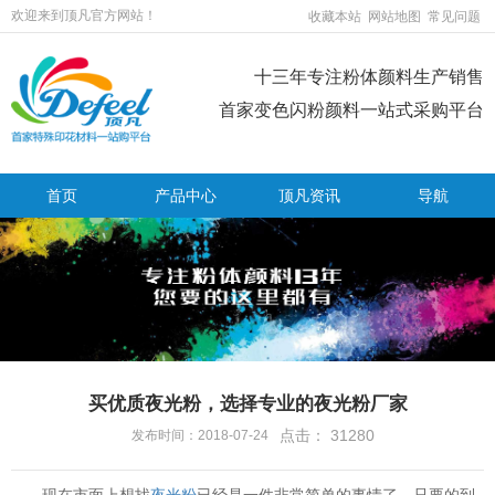
欢迎来到顶凡官方网站！
收藏本站
网站地图
常见问题
十三年专注粉体颜料生产销售
首家变色闪粉颜料一站式采购平台
首页
产品中心
顶凡资讯
导航
买优质夜光粉，选择专业的夜光粉厂家
点击：
31280
发布时间：2018-07-24
现在市面上想找
夜光粉
已经是一件非常简单的事情了，只要的到