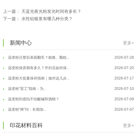
上一篇：
天蓝光夜光粉发光时间有多长？
下一篇：
水性铝银浆有哪几种分类？
温变粉可以做防伪标签、温变防伪吗...
2026-08-05
新闻中心
更多+
温变粉适合做热变还是冷变？
2026-08-04
温变粉注塑后表面翻车？粗糙、颗粒...
2026-07-28
温变粉保质期有多久？开封后如何保...
2026-07-20
温变粉大批量保存指南｜做对这几步...
2026-07-17
温变粉"罢工"指南：为...
2026-07-10
温变粉到底怕不怕酸碱和酒精？
2026-07-09
温变粉"烤"问：长期加...
2026-07-07
温变粉丝印到底用多少目网版？这篇...
2026-06-11
温变粉耐温真相：注塑"高温炼...
2026-07-03
印花材料百科
更多+
反光粉太久不用结块要怎么处理？
2025-07-11
夜间安全卫士：丝印反光粉搭配全攻...
2026-01-20