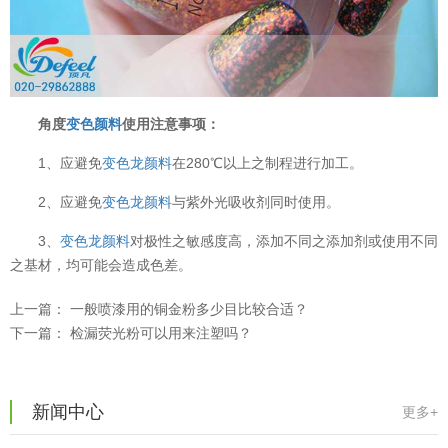
角度
变色颜料
使用注意事项：
1、应避免
变色龙颜料
在280℃以上之制程进行加工。
2、应避免
变色龙颜料
与紫外光吸收剂同时使用。
3、
变色龙颜料
对极性之敏感度高，添加不同之添加剂或使用不同
之基材，均可能会造成色差。
上一篇：
一般喷漆用的铜金粉多少目比较合适？
下一篇：
检漏荧光粉可以用来注塑吗？
温变粉可以做防伪标签、温变防伪吗...
2026-08-05
温变粉适合做热变还是冷变？
2026-08-04
新闻中心
更多+
温变粉注塑后表面翻车？粗糙、颗粒...
2026-07-28