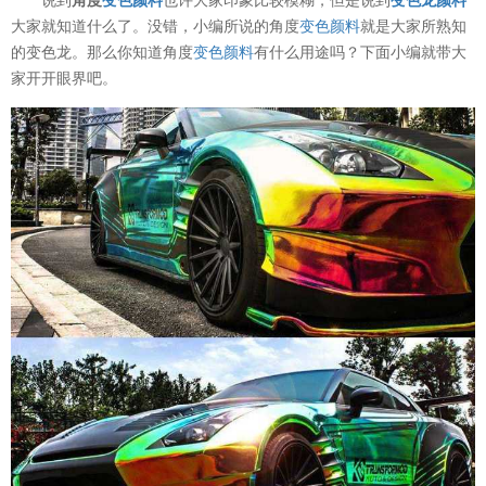
大家就知道什么了。没错，小编所说的角度
变色颜料
就是大家所熟知
的变色龙。那么你知道角度
变色颜料
有什么用途吗？下面小编就带大
家开开眼界吧。