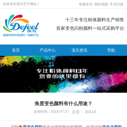
欢迎来到顶凡官方网站！
收藏本站
网站地图
常见问题
十三年专注粉体颜料生产销售
首家变色闪粉颜料一站式采购平台
首页
产品中心
顶凡资讯
导航
角度变色颜料有什么用途？
点击：
20114
发布时间：2018-07-27
说到
角度
变色颜料
也许大家印象比较模糊，但是说到
变色龙颜料