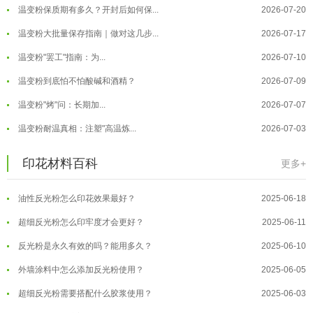
温变粉保质期有多久？开封后如何保...
2026-07-20
温变粉大批量保存指南｜做对这几步...
2026-07-17
温变粉"罢工"指南：为...
2026-07-10
温变粉到底怕不怕酸碱和酒精？
2026-07-09
温变粉"烤"问：长期加...
2026-07-07
温变粉丝印到底用多少目网版？这篇...
2026-06-11
温变粉耐温真相：注塑"高温炼...
2026-07-03
反光粉太久不用结块要怎么处理？
2025-07-11
夜间安全卫士：丝印反光粉搭配全攻...
2026-01-20
印花材料百科
更多+
印花温变粉最适合用在什么行业上呢...
2025-06-20
温变粉可以做防伪标签、温变防伪吗...
2026-08-05
油性反光粉怎么印花效果最好？
2025-06-18
温变粉适合做热变还是冷变？
2026-08-04
超细反光粉怎么印牢度才会更好？
2025-06-11
温变粉注塑后表面翻车？粗糙、颗粒...
2026-07-28
反光粉是永久有效的吗？能用多久？
2025-06-10
温变粉保质期有多久？开封后如何保...
2026-07-20
外墙涂料中怎么添加反光粉使用？
2025-06-05
温变粉大批量保存指南｜做对这几步...
2026-07-17
超细反光粉需要搭配什么胶浆使用？
2025-06-03
温变粉"罢工"指南：为...
2026-07-10
反光粉能用在注塑工艺上吗？
2025-06-02
温变粉到底怕不怕酸碱和酒精？
2026-07-09