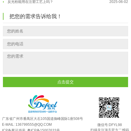
反光粉可以混合其他颜料一起使用吗...
2025-05-23
温变粉"烤"问：长期加...
2026-07-07
把您的需求告诉给我！
温变粉丝印到底用多少目网版？这篇...
2026-06-11
温变粉耐温真相：注塑"高温炼...
2026-07-03
反光粉太久不用结块要怎么处理？
2025-07-11
夜间安全卫士：丝印反光粉搭配全攻...
2026-01-20
印花温变粉最适合用在什么行业上呢...
2025-06-20
油性反光粉怎么印花效果最好？
2025-06-18
超细反光粉怎么印牢度才会更好？
2025-06-11
反光粉是永久有效的吗？能用多久？
2025-06-10
外墙涂料中怎么添加反光粉使用？
2025-06-05
点击提交
超细反光粉需要搭配什么胶浆使用？
2025-06-03
反光粉能用在注塑工艺上吗？
2025-06-02
反光粉可以混合其他颜料一起使用吗...
2025-05-23
广东省广州市番禺区大石105国道御峰国际1座508号
E-MAIL: 136799555@QQ.COM
微信号:DFYL98
扫描关注顶凡官方二维码
ICP备案证书号:
粤ICP备15007633号