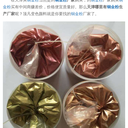
金粉
买有中间商赚差价，价格便宜质量好。那么
天津哪里有
铜金粉
生
产厂家
呢？顶凡变色颜料就是你要找的
铜金粉
厂家了。