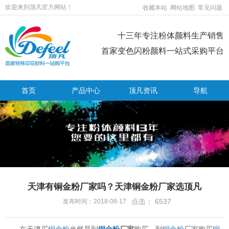
欢迎来到顶凡官方网站！
收藏本站
网站地图
常见问题
十三年专注粉体颜料生产销售
首家变色闪粉颜料一站式采购平台
首页
产品中心
顶凡资讯
导航
天津有铜金粉厂家吗？天津铜金粉厂家选顶凡
点击：
6537
发布时间：2018-08-17
在天津买
铜金粉
当然是到
铜金粉
厂家
购买，到
铜金粉
厂家购买
铜