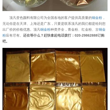
顶凡变色颜料有限公司为全国各地的客户提供高质量的
铜金粉
，
无论你是在天津、上海还是广东，只要是联系顶凡的我们都是给到您
出厂价的价格优惠。顶凡
铜金粉
种类齐全，青金粉、红金粉、古
铜金
粉
应有尽有。
还在等什么？赶快拿起电话拨打：020-29862888订购
吧。
温变粉可以做防伪标签、温变防伪吗...
2026-08-05
温变粉适合做热变还是冷变？
2026-08-04