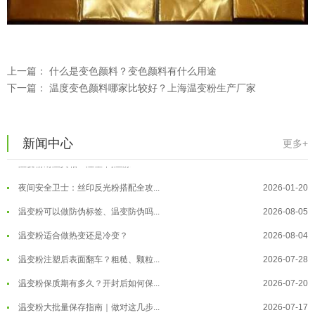
温变粉注塑后表面翻车？粗糙、颗粒...
2026-07-28
温变粉保质期有多久？开封后如何保...
2026-07-20
温变粉大批量保存指南｜做对这几步...
2026-07-17
上一篇：
什么是变色颜料？变色颜料有什么用途
下一篇：
温变粉"罢工"指南：为...
温度变色颜料哪家比较好？上海温变粉生产厂家
2026-07-10
温变粉到底怕不怕酸碱和酒精？
2026-07-09
温变粉"烤"问：长期加...
2026-07-07
新闻中心
更多+
温变粉丝印到底用多少目网版？这篇...
2026-06-11
温变粉耐温真相：注塑"高温炼...
2026-07-03
反光粉太久不用结块要怎么处理？
2025-07-11
夜间安全卫士：丝印反光粉搭配全攻...
2026-01-20
印花温变粉最适合用在什么行业上呢...
2025-06-20
温变粉可以做防伪标签、温变防伪吗...
2026-08-05
油性反光粉怎么印花效果最好？
2025-06-18
温变粉适合做热变还是冷变？
2026-08-04
超细反光粉怎么印牢度才会更好？
2025-06-11
温变粉注塑后表面翻车？粗糙、颗粒...
2026-07-28
反光粉是永久有效的吗？能用多久？
2025-06-10
温变粉保质期有多久？开封后如何保...
2026-07-20
外墙涂料中怎么添加反光粉使用？
2025-06-05
温变粉大批量保存指南｜做对这几步...
2026-07-17