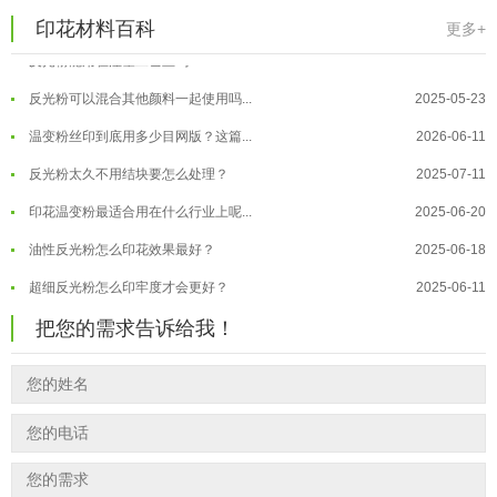
超细反光粉需要搭配什么胶浆使用？
2025-06-03
温变粉"罢工"指南：为...
2026-07-10
印花材料百科
更多+
反光粉能用在注塑工艺上吗？
2025-06-02
温变粉到底怕不怕酸碱和酒精？
2026-07-09
反光粉可以混合其他颜料一起使用吗...
2025-05-23
温变粉"烤"问：长期加...
2026-07-07
温变粉丝印到底用多少目网版？这篇...
2026-06-11
温变粉耐温真相：注塑"高温炼...
2026-07-03
反光粉太久不用结块要怎么处理？
2025-07-11
夜间安全卫士：丝印反光粉搭配全攻...
2026-01-20
印花温变粉最适合用在什么行业上呢...
2025-06-20
油性反光粉怎么印花效果最好？
2025-06-18
超细反光粉怎么印牢度才会更好？
2025-06-11
反光粉是永久有效的吗？能用多久？
2025-06-10
把您的需求告诉给我！
外墙涂料中怎么添加反光粉使用？
2025-06-05
超细反光粉需要搭配什么胶浆使用？
2025-06-03
反光粉能用在注塑工艺上吗？
2025-06-02
反光粉可以混合其他颜料一起使用吗...
2025-05-23