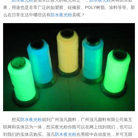
果，用途也是非常广泛的如塑胶、硅橡胶、POLY树脂、涂料等等。那
么在日常生活中哪些店有
防水夜光粉
卖呢？
想买
防水夜光粉
就到广州顶凡颜料，广州顶凡颜料有限公司集互
联网和实体店为一体，想买夜光粉你既可以在网上找到我们，也可以
到我们的实体店购买。顶凡
防水夜光粉
在黑暗中自动发光，并可无限