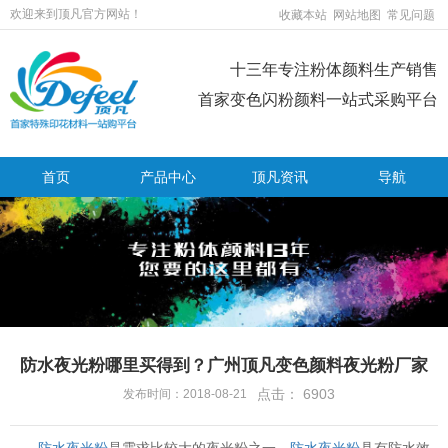
欢迎来到顶凡官方网站！
收藏本站
网站地图
常见问题
十三年专注粉体颜料生产销售
首家变色闪粉颜料一站式采购平台
首页
产品中心
顶凡资讯
导航
防水夜光粉哪里买得到？广州顶凡变色颜料夜光粉厂家
点击：
6903
发布时间：2018-08-21
防水夜光粉
是需求比较大的夜光粉之一，
防水夜光粉
具有防水效