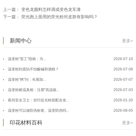
温变粉可以做防伪标签、温变防伪吗...
2026-08-05
上一篇：
变色龙颜料怎样调成变色龙车漆
温变粉适合做热变还是冷变？
2026-08-04
下一篇：
荧光跑上面用的荧光粉对皮肤有影响吗？
温变粉注塑后表面翻车？粗糙、颗粒...
2026-07-28
温变粉保质期有多久？开封后如何保...
2026-07-20
新闻中心
更多+
温变粉大批量保存指南｜做对这几步...
2026-07-17
温变粉"罢工"指南：为...
2026-07-10
温变粉到底怕不怕酸碱和酒精？
2026-07-09
温变粉"烤"问：长期加...
2026-07-07
温变粉丝印到底用多少目网版？这篇...
2026-06-11
温变粉耐温真相：注塑"高温炼...
2026-07-03
反光粉太久不用结块要怎么处理？
2025-07-11
夜间安全卫士：丝印反光粉搭配全攻...
2026-01-20
印花温变粉最适合用在什么行业上呢...
2025-06-20
温变粉可以做防伪标签、温变防伪吗...
2026-08-05
油性反光粉怎么印花效果最好？
2025-06-18
温变粉适合做热变还是冷变？
2026-08-04
印花材料百科
更多+
超细反光粉怎么印牢度才会更好？
2025-06-11
温变粉注塑后表面翻车？粗糙、颗粒...
2026-07-28