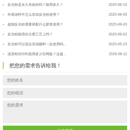
反光粉是永久有效的吗？能用多久？
2025-06-10
温变粉保质期有多久？开封后如何保...
2026-07-20
外墙涂料中怎么添加反光粉使用？
2025-06-05
温变粉大批量保存指南｜做对这几步...
2026-07-17
超细反光粉需要搭配什么胶浆使用？
2025-06-03
温变粉"罢工"指南：为...
2026-07-10
反光粉能用在注塑工艺上吗？
2025-06-02
温变粉到底怕不怕酸碱和酒精？
2026-07-09
反光粉可以混合其他颜料一起使用吗...
2025-05-23
温变粉"烤"问：长期加...
2026-07-07
温变粉丝印到底用多少目网版？这篇...
2026-06-11
温变粉耐温真相：注塑"高温炼...
2026-07-03
反光粉太久不用结块要怎么处理？
2025-07-11
夜间安全卫士：丝印反光粉搭配全攻...
2026-01-20
把您的需求告诉给我！
印花温变粉最适合用在什么行业上呢...
2025-06-20
油性反光粉怎么印花效果最好？
2025-06-18
超细反光粉怎么印牢度才会更好？
2025-06-11
反光粉是永久有效的吗？能用多久？
2025-06-10
外墙涂料中怎么添加反光粉使用？
2025-06-05
超细反光粉需要搭配什么胶浆使用？
2025-06-03