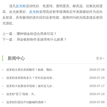
顶凡
反光粉
流动性好、色度纯、透明度高、耐高温、抗氧化程度
高、反光效果好。
反光粉
采用高折射率玻璃珠后半表面镀铝作为后向
反射器，具有极强的逆向回归反射性能，能将85%的光线直接反射回
光源处。
上一篇：
哪种铜金粉适合用来印花？
下一篇：
用金银粉制作圣诞球有什么效果？
温变粉可以做防伪标签、温变防伪吗...
2026-08-05
新闻中心
更多+
温变粉适合做热变还是冷变？
2026-08-04
温变粉注塑后表面翻车？粗糙、颗粒...
2026-07-28
温变粉保质期有多久？开封后如何保...
2026-07-20
温变粉大批量保存指南｜做对这几步...
2026-07-17
温变粉"罢工"指南：为...
2026-07-10
温变粉到底怕不怕酸碱和酒精？
2026-07-09