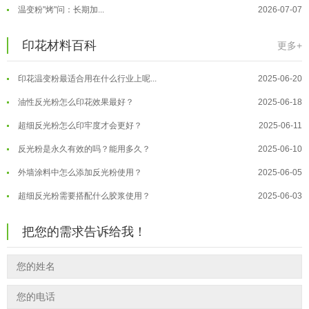
温变粉"烤"问：长期加...
2026-07-07
温变粉丝印到底用多少目网版？这篇...
2026-06-11
温变粉耐温真相：注塑"高温炼...
2026-07-03
印花材料百科
更多+
反光粉太久不用结块要怎么处理？
2025-07-11
夜间安全卫士：丝印反光粉搭配全攻...
2026-01-20
印花温变粉最适合用在什么行业上呢...
2025-06-20
温变粉可以做防伪标签、温变防伪吗...
2026-08-05
油性反光粉怎么印花效果最好？
2025-06-18
温变粉适合做热变还是冷变？
2026-08-04
超细反光粉怎么印牢度才会更好？
2025-06-11
温变粉注塑后表面翻车？粗糙、颗粒...
2026-07-28
反光粉是永久有效的吗？能用多久？
2025-06-10
温变粉保质期有多久？开封后如何保...
2026-07-20
外墙涂料中怎么添加反光粉使用？
2025-06-05
温变粉大批量保存指南｜做对这几步...
2026-07-17
超细反光粉需要搭配什么胶浆使用？
2025-06-03
温变粉"罢工"指南：为...
2026-07-10
反光粉能用在注塑工艺上吗？
2025-06-02
温变粉到底怕不怕酸碱和酒精？
2026-07-09
把您的需求告诉给我！
反光粉可以混合其他颜料一起使用吗...
2025-05-23
温变粉"烤"问：长期加...
2026-07-07
温变粉丝印到底用多少目网版？这篇...
2026-06-11
温变粉耐温真相：注塑"高温炼...
2026-07-03
反光粉太久不用结块要怎么处理？
2025-07-11
夜间安全卫士：丝印反光粉搭配全攻...
2026-01-20
印花温变粉最适合用在什么行业上呢...
2025-06-20