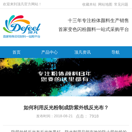
欢迎来到顶凡官方网站！
收藏本站
网站地图
常见问题
十三年专注粉体颜料生产销售
首家变色闪粉颜料一站式采购平台
首页
产品中心
顶凡资讯
导航
如何利用反光粉制成防紫外线反光布？
点击：
7918
发布时间：2018-08-21
防紫外线反光布反光效果好、防水耐用且能有效的防止紫外线的