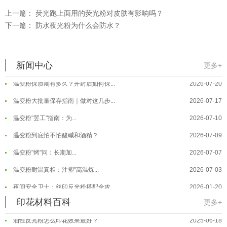
上一篇：
荧光跑上面用的荧光粉对皮肤有影响吗？
下一篇：
防水夜光粉为什么会防水？
温变粉可以做防伪标签、温变防伪吗...
2026-08-05
温变粉适合做热变还是冷变？
2026-08-04
温变粉注塑后表面翻车？粗糙、颗粒...
2026-07-28
新闻中心
更多+
温变粉保质期有多久？开封后如何保...
2026-07-20
温变粉大批量保存指南｜做对这几步...
2026-07-17
温变粉"罢工"指南：为...
2026-07-10
温变粉到底怕不怕酸碱和酒精？
2026-07-09
温变粉"烤"问：长期加...
2026-07-07
温变粉丝印到底用多少目网版？这篇...
2026-06-11
温变粉耐温真相：注塑"高温炼...
2026-07-03
反光粉太久不用结块要怎么处理？
2025-07-11
夜间安全卫士：丝印反光粉搭配全攻...
2026-01-20
印花温变粉最适合用在什么行业上呢...
2025-06-20
温变粉可以做防伪标签、温变防伪吗...
印花材料百科
2026-08-05
更多+
油性反光粉怎么印花效果最好？
2025-06-18
温变粉适合做热变还是冷变？
2026-08-04