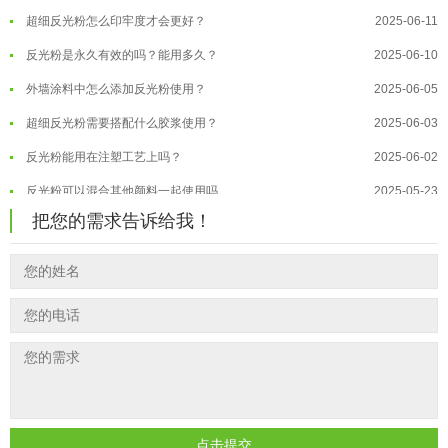
超细反光粉怎么印牢度才会更好？
2025-06-11
温变粉注塑后表面翻车？粗糙、颗粒...
2026-07-28
反光粉是永久有效的吗？能用多久？
2025-06-10
温变粉保质期有多久？开封后如何保...
2026-07-20
外墙涂料中怎么添加反光粉使用？
2025-06-05
温变粉大批量保存指南｜做对这几步...
2026-07-17
超细反光粉需要搭配什么胶浆使用？
2025-06-03
温变粉"罢工"指南：为...
2026-07-10
反光粉能用在注塑工艺上吗？
2025-06-02
温变粉到底怕不怕酸碱和酒精？
2026-07-09
反光粉可以混合其他颜料一起使用吗...
2025-05-23
温变粉"烤"问：长期加...
2026-07-07
温变粉丝印到底用多少目网版？这篇...
把您的需求告诉给我！
2026-06-11
温变粉耐温真相：注塑"高温炼...
2026-07-03
反光粉太久不用结块要怎么处理？
2025-07-11
夜间安全卫士：丝印反光粉搭配全攻...
2026-01-20
印花温变粉最适合用在什么行业上呢...
2025-06-20
油性反光粉怎么印花效果最好？
2025-06-18
超细反光粉怎么印牢度才会更好？
2025-06-11
反光粉是永久有效的吗？能用多久？
2025-06-10
外墙涂料中怎么添加反光粉使用？
2025-06-05
点击提交