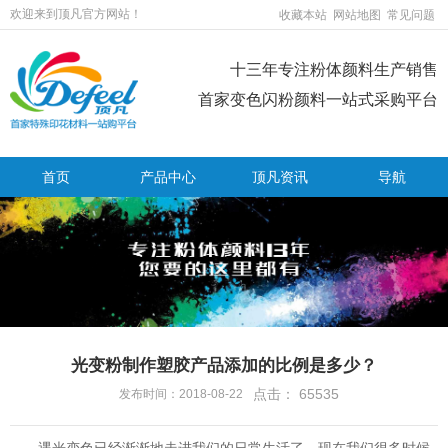
欢迎来到顶凡官方网站！
收藏本站
网站地图
常见问题
十三年专注粉体颜料生产销售
首家变色闪粉颜料一站式采购平台
首页
产品中心
顶凡资讯
导航
光变粉制作塑胶产品添加的比例是多少？
点击：
65535
发布时间：2018-08-22
遇光变色已经渐渐地走进我们的日常生活了，现在我们很多时候