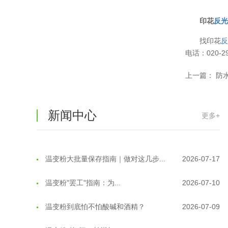
印花
反
找印花
电话：020-29
温变粉可以做防伪标签、温变防伪吗...
2026-08-05
上一篇：
防
温变粉适合做热变还是冷变？
2026-08-04
温变粉注塑后表面翻车？粗糙、颗粒...
2026-07-28
新闻中心
更多+
温变粉保质期有多久？开封后如何保...
2026-07-20
温变粉大批量保存指南｜做对这几步...
2026-07-17
温变粉"罢工"指南：为...
2026-07-10
温变粉到底怕不怕酸碱和酒精？
2026-07-09
温变粉"烤"问：长期加...
2026-07-07