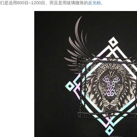
们是选用800目~1200目、而且是用玻璃微珠的
反光粉
。