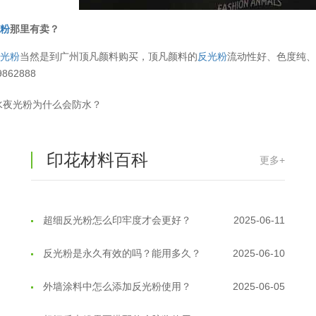
光粉
那里有卖？
反光粉
当然是到广州顶凡颜料购买，顶凡颜料的
反光粉
流动性好、色度纯
862888
温变粉丝印到底用多少目网版？这篇...
2026-06-11
水夜光粉为什么会防水？
反光粉太久不用结块要怎么处理？
2025-07-11
印花温变粉最适合用在什么行业上呢...
2025-06-20
印花材料百科
更多+
油性反光粉怎么印花效果最好？
2025-06-18
超细反光粉怎么印牢度才会更好？
2025-06-11
反光粉是永久有效的吗？能用多久？
2025-06-10
外墙涂料中怎么添加反光粉使用？
2025-06-05
超细反光粉需要搭配什么胶浆使用？
2025-06-03