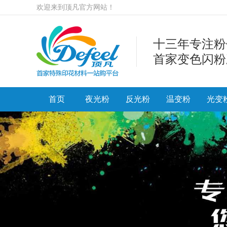
欢迎来到顶凡官方网站！
十三年专注粉
首家变色闪粉
首页
夜光粉
反光粉
温变粉
光变