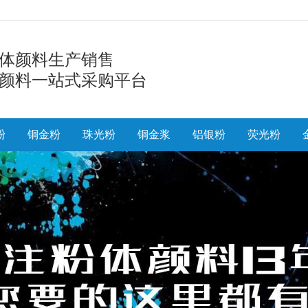
体颜料生产销售
颜料一站式采购平台
粉
铜金粉
珠光粉
铜金浆
铝银粉
荧光粉