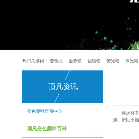
热门关键词：
变色龙
金葱粉
铝银粉
荧光粉
珠光粉
顶凡资讯
变色颜料新闻中心
你没有
迎。所以小
顶凡变色颜料百科