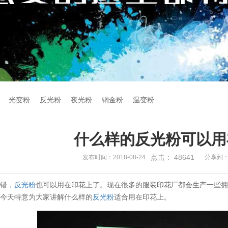
光变粉
反光粉
夜光粉
铜金粉
温变粉
什么样的反光粉可以用
点击：
48641
发布时间：2018-08-24
分享到
看错，
反光粉
也可以用在印花上了。现在很多的服装印花厂都会生产一些
编今天特意为大家讲解什么样的
反光粉
适合用在印花上。