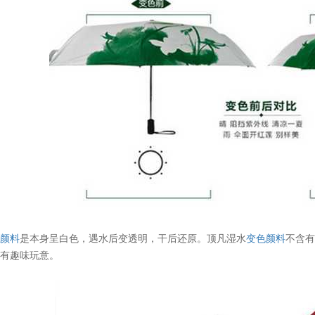
色颜料
是本身呈白色，遇水后变透明，干后还原。顶凡湿水
变色颜料
不含
或有趣味玩意。