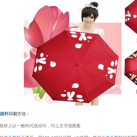
温变粉丝印到底用多少目网版？这篇...
2026-06-11
反光粉太久不用结块要怎么处理？
2025-07-11
印花温变粉最适合用在什么行业上呢...
2025-06-20
色颜料
印刷方法：
在底材上以一般柯式或丝印，印上文字或图案
油性反光粉怎么印花效果最好？
2025-06-18