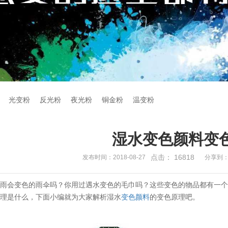
光变粉
反光粉
夜光粉
铜金粉
温变粉
湿水变色颜料变
点击：
16818
发布时间：2018-08-27
分享到
下雨会变色的雨伞吗？你用过遇水变色的毛巾吗？这些变色的物品都有一
原理是什么，下面小编就为大家解析湿水
变色颜料
的变色原理吧。