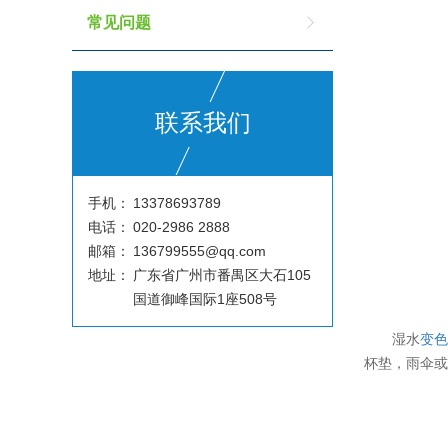
常见问题
联系我们
手机：
13378693789
电话：
020-2986 2888
邮箱：
136799555@qq.com
地址：
广东省广州市番禺区大石105
国道御峰国际1座508号
湿水
变
杯垫，雨伞