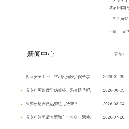
2.待图
温变粉大批量保存指南｜做对这几步...
2026-07-17
干透后用肉
温变粉"罢工"指南：为...
2026-07-10
3.可自然
温变粉到底怕不怕酸碱和酒精？
2026-07-09
上一篇：
光
温变粉"烤"问：长期加...
2026-07-07
新闻中心
更多+
温变粉耐温真相：注塑"高温炼...
2026-07-03
夜间安全卫士：丝印反光粉搭配全攻...
2026-01-20
温变粉可以做防伪标签、温变防伪吗...
2026-08-05
温变粉适合做热变还是冷变？
2026-08-04
温变粉注塑后表面翻车？粗糙、颗粒...
2026-07-28
温变粉保质期有多久？开封后如何保...
2026-07-20