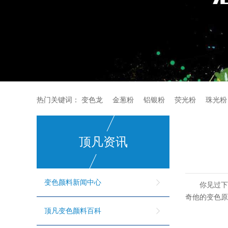
热门关键词：
变色龙
金葱粉
铝银粉
荧光粉
珠光粉
顶凡资讯
变色颜料新闻中心
你见过
奇他的变色
顶凡变色颜料百科