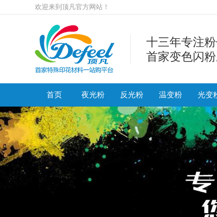
欢迎来到顶凡官方网站！
十三年专注粉
首家变色闪粉
首页
夜光粉
反光粉
温变粉
光变