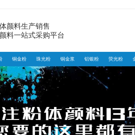
体颜料生产销售
颜料一站式采购平台
粉
铜金粉
珠光粉
铜金浆
铝银粉
荧光粉