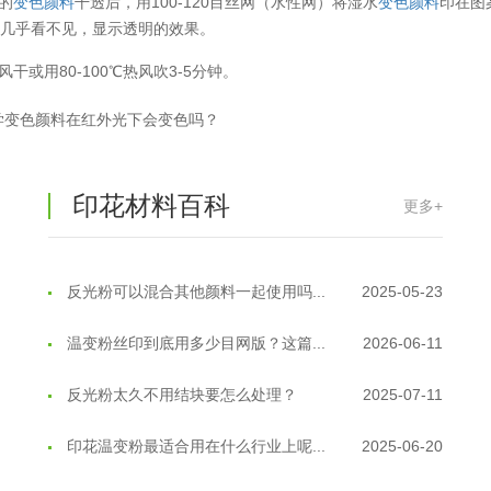
案的
变色颜料
干透后，用100-120目丝网（水性网）将湿水
变色颜料
印在图
超细反光粉怎么印牢度才会更好？
2025-06-11
眼几乎看不见，显示透明的效果。
反光粉是永久有效的吗？能用多久？
2025-06-10
风干或用80-100℃热风吹3-5分钟。
外墙涂料中怎么添加反光粉使用？
2025-06-05
学变色颜料在红外光下会变色吗？
超细反光粉需要搭配什么胶浆使用？
2025-06-03
印花材料百科
更多+
反光粉能用在注塑工艺上吗？
2025-06-02
反光粉可以混合其他颜料一起使用吗...
2025-05-23
温变粉丝印到底用多少目网版？这篇...
2026-06-11
反光粉太久不用结块要怎么处理？
2025-07-11
印花温变粉最适合用在什么行业上呢...
2025-06-20
油性反光粉怎么印花效果最好？
2025-06-18