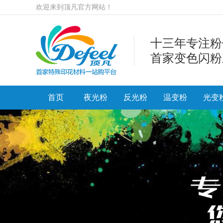
欢迎来到顶凡官方网站！
十三年专注粉
首家变色闪粉
首页
夜光粉
反光粉
温变粉
光变