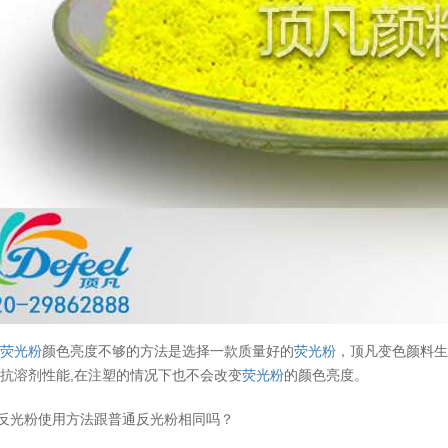
温变粉丝印到底用多少目网版？这篇...
2026-06-11
反光粉太久不用结块要怎么处理？
2025-07-11
印花温变粉最适合用在什么行业上呢...
2025-06-20
油性反光粉怎么印花效果最好？
2025-06-18
超细反光粉怎么印牢度才会更好？
2025-06-11
塑
荧光粉
颜色亮度不够的方法是选择一款质量好的
荧光粉
，顶凡变色颜料
反光粉是永久有效的吗？能用多久？
2025-06-10
抗溶剂性能,在注塑的情况下也不会改变
荧光粉
的颜色亮度。
M反光粉使用方法跟普通反光粉相同吗？
外墙涂料中怎么添加反光粉使用？
2025-06-05