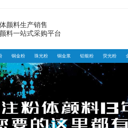
体颜料生产销售
颜料一站式采购平台
粉
铜金粉
珠光粉
铜金浆
铝银粉
荧光粉