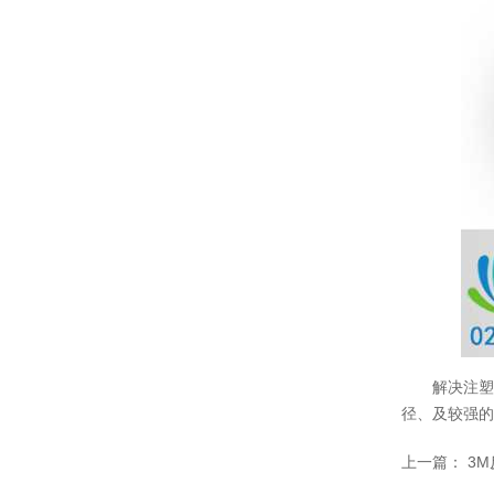
温变粉可以做防伪标签、温变防伪吗...
2026-08-05
温变粉适合做热变还是冷变？
2026-08-04
温变粉注塑后表面翻车？粗糙、颗粒...
2026-07-28
温变粉保质期有多久？开封后如何保...
2026-07-20
温变粉大批量保存指南｜做对这几步...
2026-07-17
解决注
温变粉"罢工"指南：为...
2026-07-10
径、及较强的
温变粉到底怕不怕酸碱和酒精？
2026-07-09
上一篇：
3