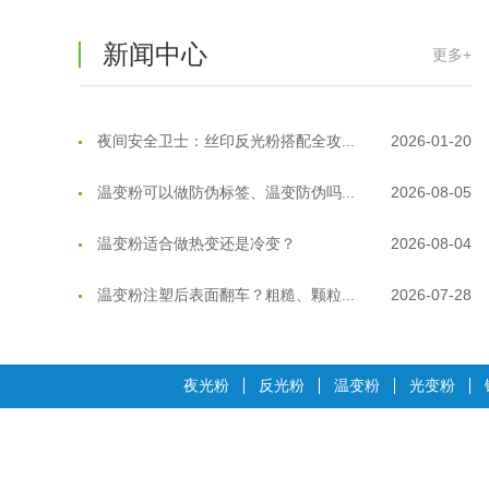
温变粉"烤"问：长期加...
2026-07-07
新闻中心
更多+
温变粉耐温真相：注塑"高温炼...
2026-07-03
夜间安全卫士：丝印反光粉搭配全攻...
2026-01-20
温变粉可以做防伪标签、温变防伪吗...
2026-08-05
温变粉适合做热变还是冷变？
2026-08-04
温变粉注塑后表面翻车？粗糙、颗粒...
2026-07-28
温变粉保质期有多久？开封后如何保...
2026-07-20
温变粉大批量保存指南｜做对这几步...
2026-07-17
夜光粉
反光粉
温变粉
光变粉
温变粉"罢工"指南：为...
2026-07-10
温变粉到底怕不怕酸碱和酒精？
2026-07-09