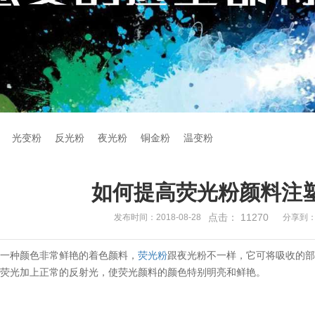
光变粉
反光粉
夜光粉
铜金粉
温变粉
如何提高荧光粉颜料注
点击：
11270
发布时间：2018-08-28
分享到
是一种颜色非常鲜艳的着色颜料，
荧光粉
跟夜光粉不一样，它可将吸收的部
种荧光加上正常的反射光，使荧光颜料的颜色特别明亮和鲜艳。