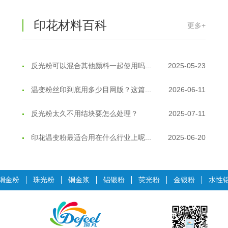
超细反光粉需要搭配什么胶浆使用？
2025-06-03
印花材料百科
更多+
反光粉能用在注塑工艺上吗？
2025-06-02
反光粉可以混合其他颜料一起使用吗...
2025-05-23
温变粉丝印到底用多少目网版？这篇...
2026-06-11
反光粉太久不用结块要怎么处理？
2025-07-11
印花温变粉最适合用在什么行业上呢...
2025-06-20
油性反光粉怎么印花效果最好？
2025-06-18
超细反光粉怎么印牢度才会更好？
2025-06-11
铜金粉
珠光粉
铜金浆
铝银粉
荧光粉
金银粉
水性
反光粉是永久有效的吗？能用多久？
2025-06-10
外墙涂料中怎么添加反光粉使用？
2025-06-05