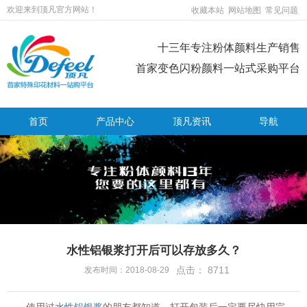
欢迎来到顶凡官方网站！
收藏本站
网站地图
常见问题
十三年专注粉体颜料生产销售
首家变色闪粉颜料一站式采购平台
首页
产品中心
顶凡资讯
导航
水性铝银浆打开后可以存放多久？
点击：
8711
发布时间：2018-08-29
使用过
水性铝银浆
的朋友都知道，打开包装后一定要尽快用完，