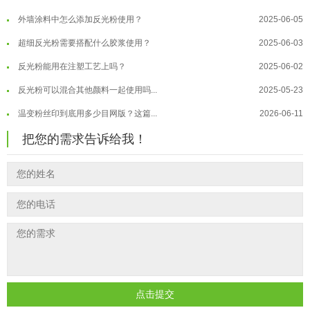
外墙涂料中怎么添加反光粉使用？
2025-06-05
温变粉大批量保存指南｜做对这几步...
2026-07-17
超细反光粉需要搭配什么胶浆使用？
2025-06-03
温变粉"罢工"指南：为...
2026-07-10
反光粉能用在注塑工艺上吗？
2025-06-02
温变粉到底怕不怕酸碱和酒精？
2026-07-09
反光粉可以混合其他颜料一起使用吗...
2025-05-23
温变粉"烤"问：长期加...
2026-07-07
温变粉丝印到底用多少目网版？这篇...
2026-06-11
温变粉耐温真相：注塑"高温炼...
2026-07-03
反光粉太久不用结块要怎么处理？
2025-07-11
夜间安全卫士：丝印反光粉搭配全攻...
2026-01-20
把您的需求告诉给我！
印花温变粉最适合用在什么行业上呢...
2025-06-20
油性反光粉怎么印花效果最好？
2025-06-18
超细反光粉怎么印牢度才会更好？
2025-06-11
反光粉是永久有效的吗？能用多久？
2025-06-10
外墙涂料中怎么添加反光粉使用？
2025-06-05
超细反光粉需要搭配什么胶浆使用？
2025-06-03
点击提交
反光粉能用在注塑工艺上吗？
2025-06-02