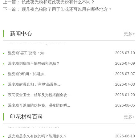
上一篇：
长效夜光粉和短效夜光粉有什么不同？
下一篇：
顶凡夜光粉除了用于印花还可以用在哪些地方？
温变粉适合做热变还是冷变？
2026-08-04
温变粉注塑后表面翻车？粗糙、颗粒...
2026-07-28
温变粉保质期有多久？开封后如何保...
2026-07-20
新闻中心
更多+
温变粉大批量保存指南｜做对这几步...
2026-07-17
温变粉"罢工"指南：为...
2026-07-10
温变粉到底怕不怕酸碱和酒精？
2026-07-09
温变粉"烤"问：长期加...
2026-07-07
温变粉丝印到底用多少目网版？这篇...
2026-06-11
温变粉耐温真相：注塑"高温炼...
2026-07-03
反光粉太久不用结块要怎么处理？
2025-07-11
夜间安全卫士：丝印反光粉搭配全攻...
2026-01-20
印花温变粉最适合用在什么行业上呢...
2025-06-20
温变粉可以做防伪标签、温变防伪吗...
2026-08-05
油性反光粉怎么印花效果最好？
2025-06-18
温变粉适合做热变还是冷变？
2026-08-04
印花材料百科
更多+
超细反光粉怎么印牢度才会更好？
2025-06-11
温变粉注塑后表面翻车？粗糙、颗粒...
2026-07-28
反光粉是永久有效的吗？能用多久？
2025-06-10
温变粉保质期有多久？开封后如何保...
2026-07-20