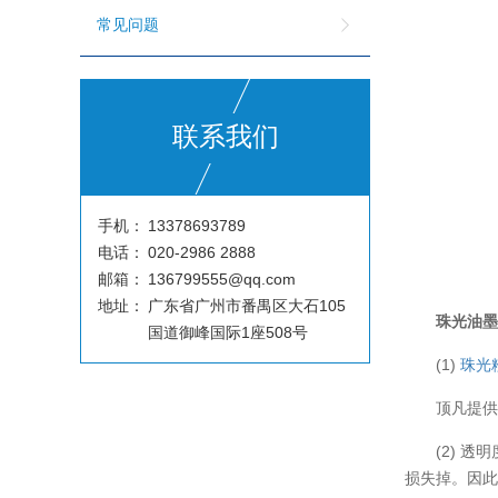
常见问题
联系我们
手机：
13378693789
电话：
020-2986 2888
邮箱：
136799555@qq.com
地址：
广东省广州市番禺区大石105
珠光油
国道御峰国际1座508号
(1)
珠光
顶凡提
(2) 透
损失掉。因