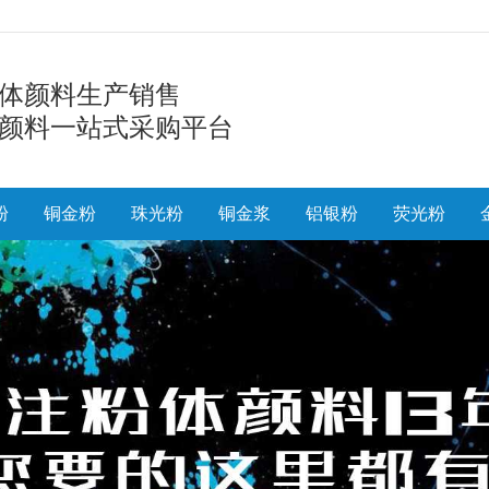
体颜料生产销售
颜料一站式采购平台
粉
铜金粉
珠光粉
铜金浆
铝银粉
荧光粉