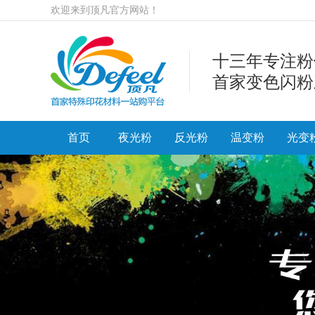
欢迎来到顶凡官方网站！
十三年专注粉
首家变色闪粉
首页
夜光粉
反光粉
温变粉
光变