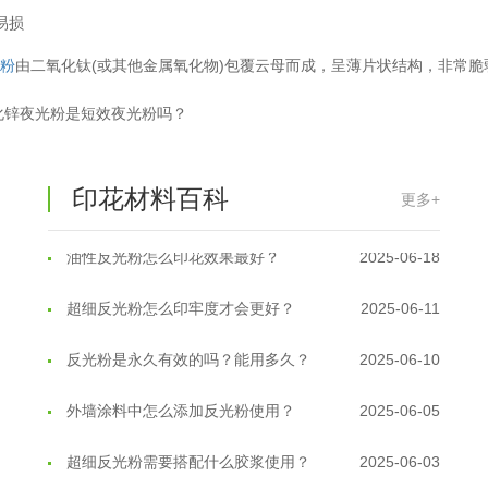
料易损
光粉
由二氧化钛(或其他金属氧化物)包覆云母而成，呈薄片状结构，非常
温变粉丝印到底用多少目网版？这篇...
2026-06-11
化锌夜光粉是短效夜光粉吗？
反光粉太久不用结块要怎么处理？
2025-07-11
印花温变粉最适合用在什么行业上呢...
2025-06-20
印花材料百科
更多+
油性反光粉怎么印花效果最好？
2025-06-18
超细反光粉怎么印牢度才会更好？
2025-06-11
反光粉是永久有效的吗？能用多久？
2025-06-10
外墙涂料中怎么添加反光粉使用？
2025-06-05
超细反光粉需要搭配什么胶浆使用？
2025-06-03