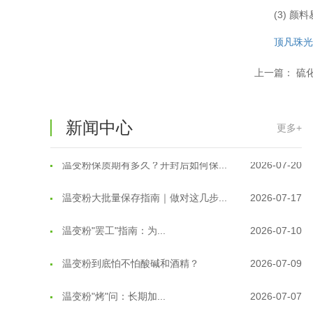
(3) 颜
顶凡
珠
温变粉可以做防伪标签、温变防伪吗...
2026-08-05
上一篇：
硫
温变粉适合做热变还是冷变？
2026-08-04
温变粉注塑后表面翻车？粗糙、颗粒...
2026-07-28
新闻中心
更多+
温变粉保质期有多久？开封后如何保...
2026-07-20
温变粉大批量保存指南｜做对这几步...
2026-07-17
温变粉"罢工"指南：为...
2026-07-10
温变粉到底怕不怕酸碱和酒精？
2026-07-09
温变粉"烤"问：长期加...
2026-07-07