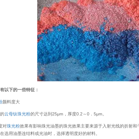
墨有以下的一些特征：
粉
颜料度大
供的
云母钛
珠光粉
的尺寸达到25μm，厚度0.2～0．5μm。
明度对
珠光粉
效果有影响珠光油墨的珠光效果主要来源于入射光线的折射和
此在选用油墨连结料或光油时，选择透明度好的材料。