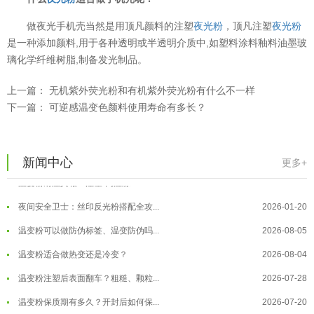
温变粉适合做热变还是冷变？
2026-08-04
做夜光手机壳当然是用顶凡颜料的注塑
夜光粉
，顶凡注塑
夜光粉
温变粉注塑后表面翻车？粗糙、颗粒...
2026-07-28
是一种添加颜料,用于各种透明或半透明介质中,如塑料涂料釉料油墨玻
璃化学纤维树脂,制备发光制品。
温变粉保质期有多久？开封后如何保...
2026-07-20
温变粉大批量保存指南｜做对这几步...
2026-07-17
上一篇：
无机紫外荧光粉和有机紫外荧光粉有什么不一样
下一篇：
可逆感温变色颜料使用寿命有多长？
温变粉"罢工"指南：为...
2026-07-10
温变粉到底怕不怕酸碱和酒精？
2026-07-09
温变粉"烤"问：长期加...
2026-07-07
新闻中心
更多+
温变粉丝印到底用多少目网版？这篇...
2026-06-11
温变粉耐温真相：注塑"高温炼...
2026-07-03
反光粉太久不用结块要怎么处理？
2025-07-11
夜间安全卫士：丝印反光粉搭配全攻...
2026-01-20
印花温变粉最适合用在什么行业上呢...
2025-06-20
温变粉可以做防伪标签、温变防伪吗...
2026-08-05
油性反光粉怎么印花效果最好？
2025-06-18
温变粉适合做热变还是冷变？
2026-08-04
超细反光粉怎么印牢度才会更好？
2025-06-11
温变粉注塑后表面翻车？粗糙、颗粒...
2026-07-28
反光粉是永久有效的吗？能用多久？
2025-06-10
温变粉保质期有多久？开封后如何保...
2026-07-20