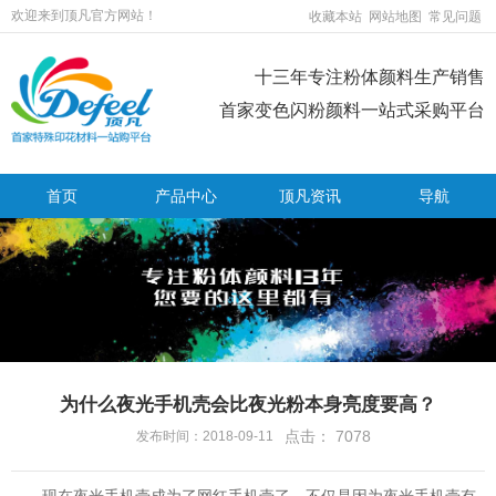
欢迎来到顶凡官方网站！
收藏本站
网站地图
常见问题
十三年专注粉体颜料生产销售
首家变色闪粉颜料一站式采购平台
首页
产品中心
顶凡资讯
导航
为什么夜光手机壳会比夜光粉本身亮度要高？
点击：
7078
发布时间：2018-09-11
现在夜光手机壳成为了网红手机壳了，不仅是因为夜光手机壳有