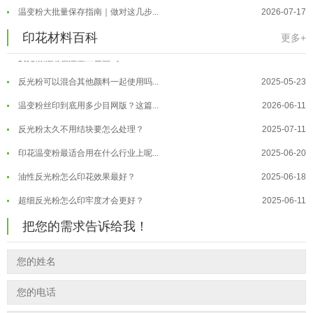
外墙涂料中怎么添加反光粉使用？
2025-06-05
温变粉大批量保存指南｜做对这几步...
2026-07-17
超细反光粉需要搭配什么胶浆使用？
2025-06-03
温变粉"罢工"指南：为...
2026-07-10
印花材料百科
更多+
反光粉能用在注塑工艺上吗？
2025-06-02
温变粉到底怕不怕酸碱和酒精？
2026-07-09
反光粉可以混合其他颜料一起使用吗...
2025-05-23
温变粉"烤"问：长期加...
2026-07-07
温变粉丝印到底用多少目网版？这篇...
2026-06-11
温变粉耐温真相：注塑"高温炼...
2026-07-03
反光粉太久不用结块要怎么处理？
2025-07-11
夜间安全卫士：丝印反光粉搭配全攻...
2026-01-20
印花温变粉最适合用在什么行业上呢...
2025-06-20
油性反光粉怎么印花效果最好？
2025-06-18
超细反光粉怎么印牢度才会更好？
2025-06-11
反光粉是永久有效的吗？能用多久？
2025-06-10
把您的需求告诉给我！
外墙涂料中怎么添加反光粉使用？
2025-06-05
超细反光粉需要搭配什么胶浆使用？
2025-06-03
反光粉能用在注塑工艺上吗？
2025-06-02