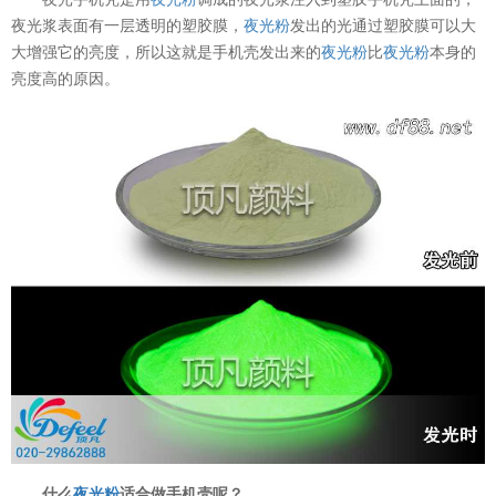
夜光浆表面有一层透明的塑胶膜，
夜光粉
发出的光通过塑胶膜可以大
大增强它的亮度，所以这就是手机壳发出来的
夜光粉
比
夜光粉
本身的
亮度高的原因。
温变粉可以做防伪标签、温变防伪吗...
2026-08-05
什么
夜光粉
适合做手机壳呢？