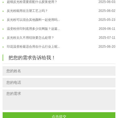
温变粉"罢工"指南：为...
2026-07-10
反光粉能用在注塑工艺上吗？
2025-06-02
温变粉到底怕不怕酸碱和酒精？
2026-07-09
反光粉可以混合其他颜料一起使用吗...
2025-05-23
温变粉"烤"问：长期加...
2026-07-07
温变粉丝印到底用多少目网版？这篇...
2026-06-11
温变粉耐温真相：注塑"高温炼...
2026-07-03
反光粉太久不用结块要怎么处理？
2025-07-11
夜间安全卫士：丝印反光粉搭配全攻...
2026-01-20
印花温变粉最适合用在什么行业上呢...
2025-06-20
油性反光粉怎么印花效果最好？
2025-06-18
把您的需求告诉给我！
超细反光粉怎么印牢度才会更好？
2025-06-11
反光粉是永久有效的吗？能用多久？
2025-06-10
外墙涂料中怎么添加反光粉使用？
2025-06-05
超细反光粉需要搭配什么胶浆使用？
2025-06-03
反光粉能用在注塑工艺上吗？
2025-06-02
反光粉可以混合其他颜料一起使用吗...
2025-05-23
点击提交