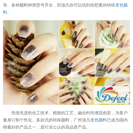
等。各种颜料种类型号齐全，到顶凡你可以找到你想要的特殊
变色颜
料
。
凭借先进的化工技术、精致的工艺，融合时尚潮流色彩，为客户
温变粉可以做防伪标签、温变防伪吗...
2026-08-05
量身订制个性化、多款式的特殊颜料，广州顶凡
变色颜料
已成为国内
温变粉适合做热变还是冷变？
2026-08-04
销量好的产品之一，是行业公认的高品质产品。