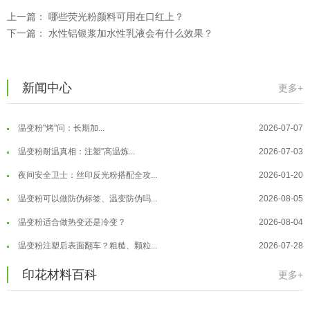
温变粉注塑后表面翻车？粗糙、颗粒...
2026-07-28
上一篇：
哪些荧光粉颜料可用在口红上？
温变粉保质期有多久？开封后如何保...
2026-07-20
下一篇：
水性铝银浆加水性乳液会有什么效果？
温变粉大批量保存指南｜做对这几步...
2026-07-17
温变粉"罢工"指南：为...
2026-07-10
新闻中心
更多+
温变粉到底怕不怕酸碱和酒精？
2026-07-09
温变粉"烤"问：长期加...
2026-07-07
温变粉丝印到底用多少目网版？这篇...
2026-06-11
温变粉耐温真相：注塑"高温炼...
2026-07-03
反光粉太久不用结块要怎么处理？
2025-07-11
夜间安全卫士：丝印反光粉搭配全攻...
2026-01-20
印花温变粉最适合用在什么行业上呢...
2025-06-20
温变粉可以做防伪标签、温变防伪吗...
2026-08-05
油性反光粉怎么印花效果最好？
2025-06-18
温变粉适合做热变还是冷变？
2026-08-04
超细反光粉怎么印牢度才会更好？
2025-06-11
温变粉注塑后表面翻车？粗糙、颗粒...
2026-07-28
反光粉是永久有效的吗？能用多久？
2025-06-10
温变粉保质期有多久？开封后如何保...
2026-07-20
印花材料百科
更多+
外墙涂料中怎么添加反光粉使用？
2025-06-05
温变粉大批量保存指南｜做对这几步...
2026-07-17
超细反光粉需要搭配什么胶浆使用？
2025-06-03