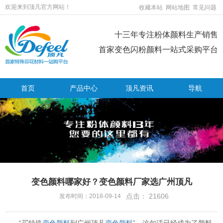
欢迎来到顶凡官方网站！
收藏本站
网站地图
常见问题
十三年专注粉体颜料生产销售
首家变色闪粉颜料一站式采购平台
首页
产品中心
顶凡资讯
导航
变色颜料哪家好？变色颜料厂家选广州顶凡
点击：
21606
发布时间：2018-09-14
“买特殊
变色颜料
到广州顶凡
变色颜料
”，这句话已经成为了颜料