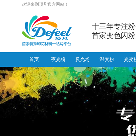
欢迎来到顶凡官方网站！
十三年专注粉
首家变色闪粉
首页
夜光粉
反光粉
温变粉
光变