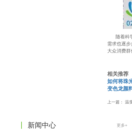
随着科
需求也逐步
大众消费群
相关推荐
如何将珠
变色龙颜
温变粉可以做防伪标签、温变防伪吗...
2026-08-05
上一篇：
温变
温变粉适合做热变还是冷变？
2026-08-04
温变粉注塑后表面翻车？粗糙、颗粒...
2026-07-28
新闻中心
更多+
温变粉保质期有多久？开封后如何保...
2026-07-20