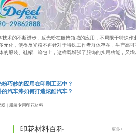
学技术的不断进步，反光粉在服饰领域的应用，不局限于特殊作
多元化，使得反光粉不再针对于特殊工作者群体存在，生产高可
体的服装、鞋帽、箱包上，这样既增强了服饰的实用功能，又增
光粉巧妙的应用在印刷工艺中？
料的汽车漆如何打造炫酷汽车？
温变粉丝印到底用多少目网版？这篇...
2026-06-11
粉 | 服装专用印花材料
反光粉太久不用结块要怎么处理？
2025-07-11
印花温变粉最适合用在什么行业上呢...
2025-06-20
印花材料百科
更多+
油性反光粉怎么印花效果最好？
2025-06-18