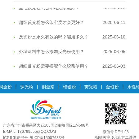
超细反光粉怎么印牢度才会更好？
2025-06-11
反光粉是永久有效的吗？能用多久？
2025-06-10
外墙涂料中怎么添加反光粉使用？
2025-06-05
超细反光粉需要搭配什么胶浆使用？
2025-06-03
反光粉能用在注塑工艺上吗？
2025-06-02
铜金粉
珠光粉
铜金浆
铝银粉
荧光粉
金银粉
水性
反光粉可以混合其他颜料一起使用吗...
2025-05-23
温变粉丝印到底用多少目网版？这篇...
2026-06-11
反光粉太久不用结块要怎么处理？
2025-07-11
广东省广州市番禺区大石105国道御峰国际1座508号
印花温变粉最适合用在什么行业上呢...
2025-06-20
E-MAIL: 136799555@QQ.COM
微信号:DFYL98
扫描关注顶凡官方二维码
ICP备案证书号:
粤ICP备15007633号