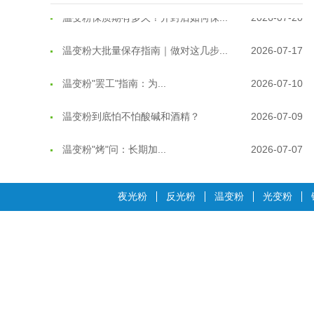
温变粉大批量保存指南｜做对这几步...
2026-07-17
温变粉"罢工"指南：为...
2026-07-10
温变粉到底怕不怕酸碱和酒精？
2026-07-09
温变粉"烤"问：长期加...
2026-07-07
温变粉耐温真相：注塑"高温炼...
2026-07-03
夜光粉
反光粉
温变粉
光变粉
夜间安全卫士：丝印反光粉搭配全攻...
2026-01-20
温变粉可以做防伪标签、温变防伪吗...
2026-08-05
温变粉适合做热变还是冷变？
2026-08-04
温变粉注塑后表面翻车？粗糙、颗粒...
2026-07-28