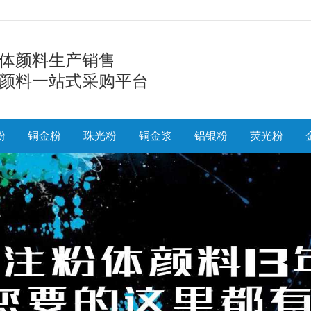
体颜料生产销售
颜料一站式采购平台
粉
铜金粉
珠光粉
铜金浆
铝银粉
荧光粉