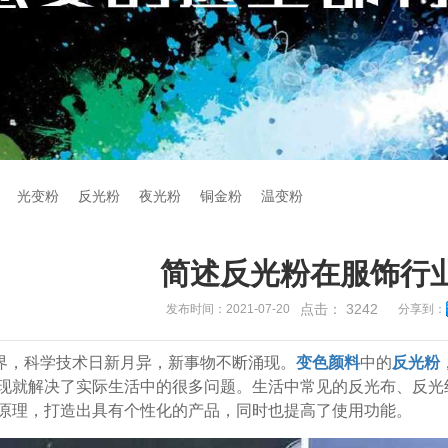
光变粉
反光粉
夜光粉
铜金粉
温变粉
简述反光粉在服饰行
点击：
3242
发布时间：2021-07-20
分享到：
界，科学技术日新月异，新事物不断涌现。
变色颜料
中的
反光粉
现就解决了实际生活中的很多问题。生活中常见的反光布、反光
原理，打造出具有个性化的产品，同时也提高了使用功能。