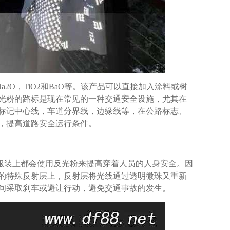
Na2O，TiO2和BaO等。该产品可以直接加入涂料或树
光粉的路标是现在常见的一种交通安全设施，尤其在
标记中心线，车道分界线，边缘线等，在公路标志、
，提高道路安全运行条件。
服装上都会使用反光粉来提高穿着人员的人身安全。因
的特殊反射层上，反射层将光线通过透明微珠又重新
间采取刹车或避让行动，避免交通事故的发生。