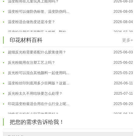
油性反光粉怎么印花效果最好？
2025-06-18
温变粉可以做防伪标签、温变防伪吗...
2026-08-05
超细反光粉怎么印牢度才会更好？
2025-06-11
温变粉适合做热变还是冷变？
2026-08-04
反光粉是永久有效的吗？能用多久？
2025-06-10
温变粉注塑后表面翻车？粗糙、颗粒...
2026-07-28
外墙涂料中怎么添加反光粉使用？
2025-06-05
印花材料百科
温变粉保质期有多久？开封后如何保...
2026-07-20
更多+
超细反光粉需要搭配什么胶浆使用？
2025-06-03
温变粉大批量保存指南｜做对这几步...
2026-07-17
反光粉能用在注塑工艺上吗？
2025-06-02
温变粉"罢工"指南：为...
2026-07-10
反光粉可以混合其他颜料一起使用吗...
2025-05-23
温变粉到底怕不怕酸碱和酒精？
2026-07-09
温变粉丝印到底用多少目网版？这篇...
2026-06-11
温变粉"烤"问：长期加...
2026-07-07
反光粉太久不用结块要怎么处理？
2025-07-11
温变粉耐温真相：注塑"高温炼...
2026-07-03
印花温变粉最适合用在什么行业上呢...
2025-06-20
油性反光粉怎么印花效果最好？
2025-06-18
把您的需求告诉给我！
超细反光粉怎么印牢度才会更好？
2025-06-11
反光粉是永久有效的吗？能用多久？
2025-06-10