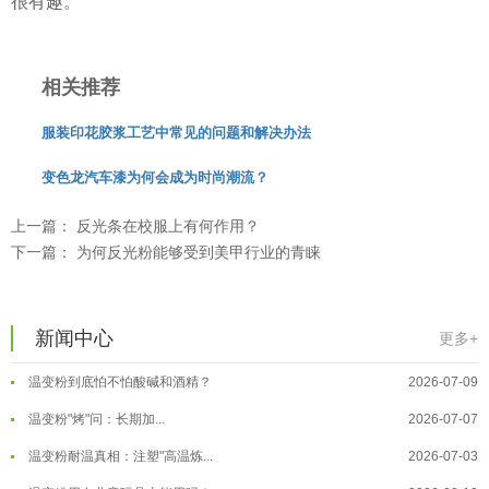
很有趣。
相关推荐
温变粉用在儿童玩具上能用吗？
2026-08-10
服装印花胶浆工艺中常见的问题和解决办法
温变粉可以做防伪标签、温变防伪吗...
2026-08-05
变色龙汽车漆为何会成为时尚潮流？
温变粉适合做热变还是冷变？
2026-08-04
温变粉注塑后表面翻车？粗糙、颗粒...
2026-07-28
上一篇：
反光条在校服上有何作用？
下一篇：
为何反光粉能够受到美甲行业的青睐
温变粉保质期有多久？开封后如何保...
2026-07-20
温变粉大批量保存指南｜做对这几步...
2026-07-17
温变粉"罢工"指南：为...
2026-07-10
新闻中心
更多+
温变粉到底怕不怕酸碱和酒精？
2026-07-09
温变粉丝印到底用多少目网版？这篇...
2026-06-11
温变粉"烤"问：长期加...
2026-07-07
反光粉太久不用结块要怎么处理？
2025-07-11
温变粉耐温真相：注塑"高温炼...
2026-07-03
印花温变粉最适合用在什么行业上呢...
2025-06-20
温变粉用在儿童玩具上能用吗？
2026-08-10