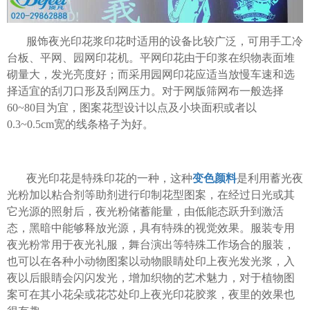
服饰夜光印花浆印花时适用的设备比较广泛，可用手工冷
台板、平网、园网印花机。平网印花由于印浆在织物表面堆
砌量大，发光亮度好；而采用园网印花应适当放慢车速和选
择适宜的刮刀口形及刮网压力。对于网版筛网布一般选择
60~80目为宜，图案花型设计以点及小块面积或者以
0.3~0.5cm宽的线条格子为好。
夜光印花是特殊印花的一种，这种
变色颜料
是利用蓄光夜
光粉加以粘合剂等助剂进行印制花型图案，在经过日光或其
它光源的照射后，夜光粉储蓄能量，由低能态跃升到激活
态，黑暗中能够释放光源，具有特殊的视觉效果。服装专用
夜光粉常用于夜光礼服，舞台演出等特殊工作场合的服装，
也可以在各种小动物图案以动物眼睛处印上夜光发光浆，入
夜以后眼睛会闪闪发光，增加织物的艺术魅力，对于植物图
案可在其小花朵或花芯处印上夜光印花胶浆，夜里的效果也