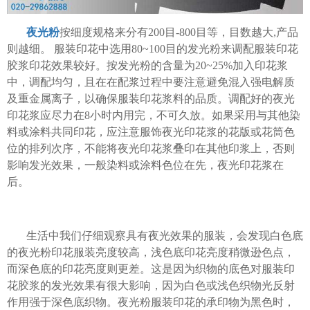
夜光粉
按细度规格来分有200目-800目等，目数越大,产品
则越细。 服装印花中选用80~100目的发光粉来调配服装印花
胶浆印花效果较好。按发光粉的含量为20~25%加入印花浆
中，调配均匀，且在在配浆过程中要注意避免混入强电解质
及重金属离子，以确保服装印花浆料的品质。调配好的夜光
印花浆应尽力在8小时内用完，不可久放。如果采用与其他染
料或涂料共同印花，应注意服饰夜光印花浆的花版或花筒色
位的排列次序，不能将夜光印花浆叠印在其他印浆上，否则
影响发光效果，一般染料或涂料色位在先，夜光印花浆在
后。
生活中我们仔细观察具有夜光效果的服装，会发现白色底
的夜光粉印花服装亮度较高，浅色底印花亮度稍微逊色点，
而深色底的印花亮度则更差。这是因为织物的底色对服装印
花胶浆的发光效果有很大影响，因为白色或浅色织物光反射
作用强于深色底织物。夜光粉服装印花的承印物为黑色时，