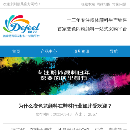
欢迎来到顶凡官方网站！
收藏本站
网站地图
常见问题
十三年专注粉体颜料生产销售
首家变色闪粉颜料一站式采购平台
首页
产品中心
顶凡资讯
导航
为什么变色龙颜料在鞋材行业如此受欢迎？
点击：
2857
发布时间：2022-03-18
据了解，在鞋子圈中，凡是涉及到个性、时尚、潮流等元