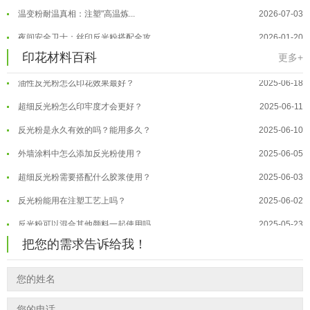
温变粉丝印到底用多少目网版？这篇...
2026-06-11
温变粉耐温真相：注塑"高温炼...
2026-07-03
反光粉太久不用结块要怎么处理？
2025-07-11
夜间安全卫士：丝印反光粉搭配全攻...
2026-01-20
印花温变粉最适合用在什么行业上呢...
2025-06-20
温变粉可以做防伪标签、温变防伪吗...
2026-08-05
印花材料百科
更多+
油性反光粉怎么印花效果最好？
2025-06-18
温变粉适合做热变还是冷变？
2026-08-04
超细反光粉怎么印牢度才会更好？
2025-06-11
温变粉注塑后表面翻车？粗糙、颗粒...
2026-07-28
反光粉是永久有效的吗？能用多久？
2025-06-10
温变粉保质期有多久？开封后如何保...
2026-07-20
外墙涂料中怎么添加反光粉使用？
2025-06-05
温变粉大批量保存指南｜做对这几步...
2026-07-17
超细反光粉需要搭配什么胶浆使用？
2025-06-03
温变粉"罢工"指南：为...
2026-07-10
反光粉能用在注塑工艺上吗？
2025-06-02
温变粉到底怕不怕酸碱和酒精？
2026-07-09
反光粉可以混合其他颜料一起使用吗...
2025-05-23
温变粉"烤"问：长期加...
2026-07-07
温变粉丝印到底用多少目网版？这篇...
2026-06-11
温变粉耐温真相：注塑"高温炼...
把您的需求告诉给我！
2026-07-03
反光粉太久不用结块要怎么处理？
2025-07-11
夜间安全卫士：丝印反光粉搭配全攻...
2026-01-20
印花温变粉最适合用在什么行业上呢...
2025-06-20