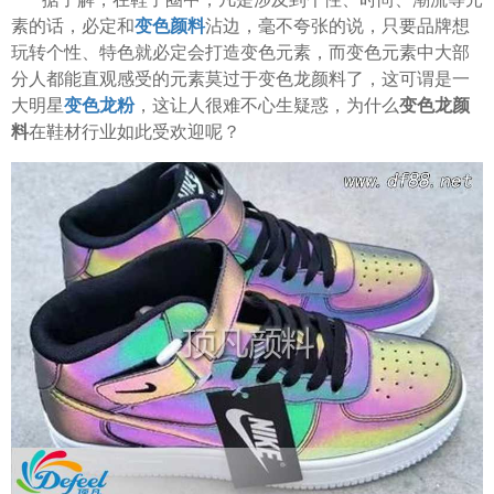
素的话，必定和
变色颜料
沾边，毫不夸张的说，只要品牌想
玩转个性、特色就必定会打造变色元素，而变色元素中大部
分人都能直观感受的元素莫过于变色龙颜料了，这可谓是一
大明星
变色龙粉
，这让人很难不心生疑惑，为什么
变色龙颜
料
在鞋材行业如此受欢迎呢？