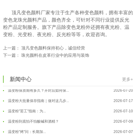
顶凡变色颜料厂家专注于生产各种变色颜料，拥有丰富的
变色龙珠光颜料产品，颜色齐全，可针对不同行业提供反光
粉产品定制服务。旗下产品除变色龙粉外还拥有夜光粉、温
变粉、光变粉、夜光粉、反光粉等等，欢迎咨询。
上一篇：
顶凡变色颜料保持初心，诚信经营
下一篇：
珠光颜料在皮革行业中的应用与装饰
温变粉可以做防伪标签、温变防伪吗...
2026-08-05
温变粉适合做热变还是冷变？
2026-08-04
温变粉注塑后表面翻车？粗糙、颗粒...
2026-07-28
新闻中心
更多+
温变粉保质期有多久？开封后如何保...
2026-07-20
温变粉大批量保存指南｜做对这几步...
2026-07-17
温变粉"罢工"指南：为...
2026-07-10
温变粉到底怕不怕酸碱和酒精？
2026-07-09
温变粉"烤"问：长期加...
2026-07-07