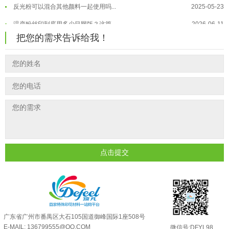
反光粉可以混合其他颜料一起使用吗...
2025-05-23
温变粉"烤"问：长期加...
2026-07-07
温变粉丝印到底用多少目网版？这篇...
2026-06-11
温变粉耐温真相：注塑"高温炼...
2026-07-03
把您的需求告诉给我！
反光粉太久不用结块要怎么处理？
2025-07-11
夜间安全卫士：丝印反光粉搭配全攻...
2026-01-20
印花温变粉最适合用在什么行业上呢...
2025-06-20
油性反光粉怎么印花效果最好？
2025-06-18
超细反光粉怎么印牢度才会更好？
2025-06-11
反光粉是永久有效的吗？能用多久？
2025-06-10
外墙涂料中怎么添加反光粉使用？
2025-06-05
超细反光粉需要搭配什么胶浆使用？
2025-06-03
点击提交
反光粉能用在注塑工艺上吗？
2025-06-02
反光粉可以混合其他颜料一起使用吗...
2025-05-23
广东省广州市番禺区大石105国道御峰国际1座508号
E-MAIL: 136799555@QQ.COM
微信号:DFYL98