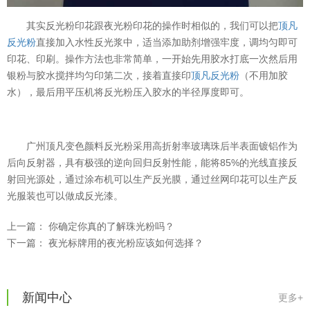
其实反光粉印花跟夜光粉印花的操作时相似的，我们可以把
顶凡
反光粉
直接加入水性反光浆中，适当添加助剂增强牢度，调均匀即可
印花、印刷。操作方法也非常简单，一开始先用胶水打底一次然后用
银粉与胶水搅拌均匀印第二次，接着直接印
顶凡反光粉
（不用加胶
水），最后用平压机将反光粉压入胶水的半径厚度即可。
广州顶凡变色颜料反光粉采用高折射率玻璃珠后半表面镀铝作为
后向反射器，具有极强的逆向回归反射性能，能将85%的光线直接反
射回光源处，通过涂布机可以生产反光膜，通过丝网印花可以生产反
光服装也可以做成反光漆。
上一篇：
你确定你真的了解珠光粉吗？
温变粉可以做防伪标签、温变防伪吗...
2026-08-05
下一篇：
夜光标牌用的夜光粉应该如何选择？
温变粉适合做热变还是冷变？
2026-08-04
温变粉注塑后表面翻车？粗糙、颗粒...
2026-07-28
新闻中心
温变粉保质期有多久？开封后如何保...
2026-07-20
更多+