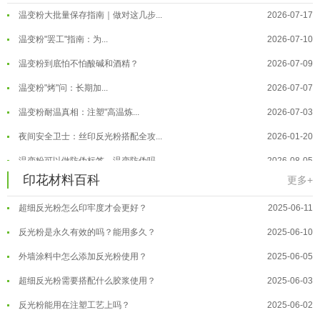
温变粉大批量保存指南｜做对这几步...
2026-07-17
温变粉"罢工"指南：为...
2026-07-10
温变粉到底怕不怕酸碱和酒精？
2026-07-09
温变粉"烤"问：长期加...
2026-07-07
温变粉丝印到底用多少目网版？这篇...
2026-06-11
温变粉耐温真相：注塑"高温炼...
2026-07-03
反光粉太久不用结块要怎么处理？
2025-07-11
夜间安全卫士：丝印反光粉搭配全攻...
2026-01-20
印花温变粉最适合用在什么行业上呢...
2025-06-20
温变粉可以做防伪标签、温变防伪吗...
2026-08-05
印花材料百科
油性反光粉怎么印花效果最好？
2025-06-18
更多+
温变粉适合做热变还是冷变？
2026-08-04
超细反光粉怎么印牢度才会更好？
2025-06-11
温变粉注塑后表面翻车？粗糙、颗粒...
2026-07-28
反光粉是永久有效的吗？能用多久？
2025-06-10
温变粉保质期有多久？开封后如何保...
2026-07-20
外墙涂料中怎么添加反光粉使用？
2025-06-05
温变粉大批量保存指南｜做对这几步...
2026-07-17
超细反光粉需要搭配什么胶浆使用？
2025-06-03
温变粉"罢工"指南：为...
2026-07-10
反光粉能用在注塑工艺上吗？
2025-06-02
温变粉到底怕不怕酸碱和酒精？
2026-07-09