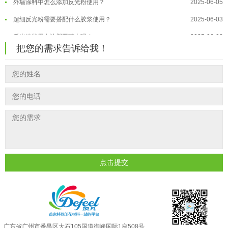
温变粉保质期有多久？开封后如何保...
2026-07-20
超细反光粉需要搭配什么胶浆使用？
2025-06-03
温变粉大批量保存指南｜做对这几步...
2026-07-17
反光粉能用在注塑工艺上吗？
2025-06-02
温变粉"罢工"指南：为...
2026-07-10
把您的需求告诉给我！
反光粉可以混合其他颜料一起使用吗...
2025-05-23
温变粉到底怕不怕酸碱和酒精？
2026-07-09
温变粉丝印到底用多少目网版？这篇...
2026-06-11
温变粉"烤"问：长期加...
2026-07-07
反光粉太久不用结块要怎么处理？
2025-07-11
温变粉耐温真相：注塑"高温炼...
2026-07-03
印花温变粉最适合用在什么行业上呢...
2025-06-20
油性反光粉怎么印花效果最好？
2025-06-18
超细反光粉怎么印牢度才会更好？
2025-06-11
反光粉是永久有效的吗？能用多久？
2025-06-10
点击提交
外墙涂料中怎么添加反光粉使用？
2025-06-05
超细反光粉需要搭配什么胶浆使用？
2025-06-03
反光粉能用在注塑工艺上吗？
2025-06-02
反光粉可以混合其他颜料一起使用吗...
2025-05-23
广东省广州市番禺区大石105国道御峰国际1座508号