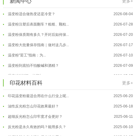
新闻中心
更多+
温变粉可以做防伪标签、温变防伪吗...
2026-08-05
温变粉适合做热变还是冷变？
2026-08-04
温变粉注塑后表面翻车？粗糙、颗粒...
2026-07-28
温变粉保质期有多久？开封后如何保...
2026-07-20
温变粉大批量保存指南｜做对这几步...
2026-07-17
温变粉"罢工"指南：为...
2026-07-10
温变粉到底怕不怕酸碱和酒精？
2026-07-09
温变粉丝印到底用多少目网版？这篇...
2026-06-11
温变粉"烤"问：长期加...
2026-07-07
印花材料百科
更多+
反光粉太久不用结块要怎么处理？
2025-07-11
温变粉耐温真相：注塑"高温炼...
2026-07-03
印花温变粉最适合用在什么行业上呢...
2025-06-20
温变粉用在儿童玩具上能用吗？
2026-08-10
油性反光粉怎么印花效果最好？
2025-06-18
温变粉可以做防伪标签、温变防伪吗...
2026-08-05
超细反光粉怎么印牢度才会更好？
2025-06-11
温变粉适合做热变还是冷变？
2026-08-04
反光粉是永久有效的吗？能用多久？
2025-06-10
温变粉注塑后表面翻车？粗糙、颗粒...
2026-07-28
外墙涂料中怎么添加反光粉使用？
2025-06-05