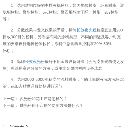
1、选用透明度好的中性有机树脂，如丙烯酸树脂、环氧树脂、聚
氨酯树脂、聚酯树脂、pvc树脂、聚乙烯醇缩丁醛、树脂、sbs树脂
等；
2、分散效果与发光效果的矛盾，标牌
长效夜光粉
粒度宜选用200
目或300目的粉料，另依据不同的涂料类型、不同的用途及客户对亮
度的要求自行选择粉体粒径，涂料中总含粉量控制在20%-50%
(wt) 。
3、标牌
长效夜光粉
最好不用金属设备研磨（会污染夜光粉使之发
黑）可选用高速分散的方法，或用非金属内衬的设备球磨；
4、选用2000-5000泊粘度的涂料树脂，可防止标牌夜光发光粉沉
淀，或加入粘度调解助剂进行调节
上一篇：
反光粉印花工艺是怎样的？
下一篇：
珠光粉用于印刷的使用方法是什么？
温变粉用在儿童玩具上能用吗？
2026-08-10