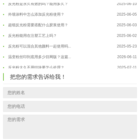
反光粉是永久有效的吗？能用多久？
2025-06-10
温变粉保质期有多久？开封后如何保...
2026-07-20
外墙涂料中怎么添加反光粉使用？
2025-06-05
温变粉大批量保存指南｜做对这几步...
2026-07-17
超细反光粉需要搭配什么胶浆使用？
2025-06-03
温变粉"罢工"指南：为...
2026-07-10
反光粉能用在注塑工艺上吗？
2025-06-02
温变粉到底怕不怕酸碱和酒精？
2026-07-09
反光粉可以混合其他颜料一起使用吗...
2025-05-23
温变粉"烤"问：长期加...
2026-07-07
温变粉丝印到底用多少目网版？这篇...
2026-06-11
温变粉耐温真相：注塑"高温炼...
2026-07-03
反光粉太久不用结块要怎么处理？
2025-07-11
夜间安全卫士：丝印反光粉搭配全攻...
2026-01-20
把您的需求告诉给我！
印花温变粉最适合用在什么行业上呢...
2025-06-20
油性反光粉怎么印花效果最好？
2025-06-18
超细反光粉怎么印牢度才会更好？
2025-06-11
反光粉是永久有效的吗？能用多久？
2025-06-10
外墙涂料中怎么添加反光粉使用？
2025-06-05
超细反光粉需要搭配什么胶浆使用？
2025-06-03
反光粉能用在注塑工艺上吗？
2025-06-02