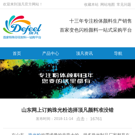
欢迎来到顶凡官方网站！
收藏本站
网站地图
常见问题
十三年专注粉体颜料生产销售
首家变色闪粉颜料一站式采购平台
首页
产品中心
顶凡资讯
导航
山东网上订购珠光粉选择顶凡颜料准没错
点击：
16761
发布时间：2018-11-14
在山东，
珠光粉
的需求量的非常大的，很多珠光制品厂家都是在