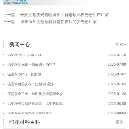
温变粉可以做防伪标签、温变防伪吗...
2026-08-05
温变粉适合做热变还是冷变？
2026-08-04
上一篇：
长效注塑夜光粉哪里买？首选顶凡夜光粉生产厂家
下一篇：
原来顶凡变色颜料就是你要找的荧光粉厂家
温变粉注塑后表面翻车？粗糙、颗粒...
2026-07-28
温变粉保质期有多久？开封后如何保...
2026-07-20
温变粉大批量保存指南｜做对这几步...
2026-07-17
新闻中心
更多+
温变粉"罢工"指南：为...
2026-07-10
温变粉到底怕不怕酸碱和酒精？
2026-07-09
温变粉"烤"问：长期加...
2026-07-07
温变粉丝印到底用多少目网版？这篇...
2026-06-11
温变粉耐温真相：注塑"高温炼...
2026-07-03
反光粉太久不用结块要怎么处理？
2025-07-11
夜间安全卫士：丝印反光粉搭配全攻...
2026-01-20
印花温变粉最适合用在什么行业上呢...
2025-06-20
温变粉可以做防伪标签、温变防伪吗...
2026-08-05
油性反光粉怎么印花效果最好？
2025-06-18
温变粉适合做热变还是冷变？
2026-08-04
超细反光粉怎么印牢度才会更好？
2025-06-11
印花材料百科
温变粉注塑后表面翻车？粗糙、颗粒...
2026-07-28
更多+